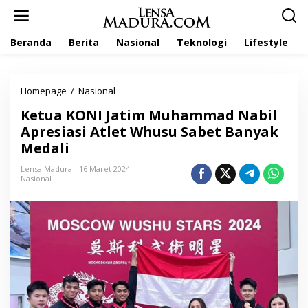
L
e
w
Beranda
Berita
Nasional
Teknologi
Lifestyle
a
t
i
k
Homepage
/
Nasional
K
e
e
k
Ketua KONI Jatim Muhammad Nabil
t
o
u
Apresiasi Atlet Whusu Sabet Banyak
n
a
t
Medali
K
e
O
n
Lensa Madura
16 Maret 2024
N
Nasional
I
J
a
t
i
m
M
u
h
a