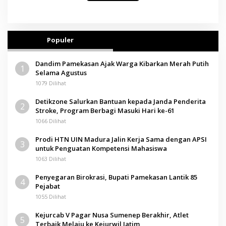
Populer
Dandim Pamekasan Ajak Warga Kibarkan Merah Putih
1
Selama Agustus
1079 Dilihat
Detikzone Salurkan Bantuan kepada Janda Penderita
2
Stroke, Program Berbagi Masuki Hari ke-61
1066 Dilihat
Prodi HTN UIN Madura Jalin Kerja Sama dengan APSI
3
untuk Penguatan Kompetensi Mahasiswa
1063 Dilihat
Penyegaran Birokrasi, Bupati Pamekasan Lantik 85
4
Pejabat
1055 Dilihat
Kejurcab V Pagar Nusa Sumenep Berakhir, Atlet
5
Terbaik Melaju ke Kejurwil Jatim