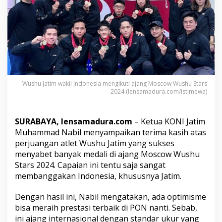
m
m
a
d
N
a
b
i
l
Wushu Jatim wakil Indonesia mengikuti ajang Moscow Wushu Stars
A
2024 (lensamadura.com/istimewa)
p
r
e
s
SURABAYA, lensamadura.com
– Ketua KONI Jatim
i
Muhammad Nabil menyampaikan terima kasih atas
a
perjuangan atlet Wushu Jatim yang sukses
s
menyabet banyak medali di ajang Moscow Wushu
i
Stars 2024. Capaian ini tentu saja sangat
A
t
membanggakan Indonesia, khususnya Jatim.
l
e
Dengan hasil ini, Nabil mengatakan, ada optimisme
t
bisa meraih prestasi terbaik di PON nanti. Sebab,
W
ini ajang internasional dengan standar ukur yang
h