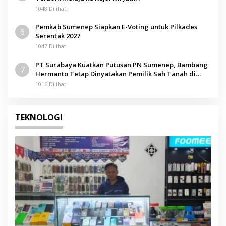
1048 Dilihat
Pemkab Sumenep Siapkan E-Voting untuk Pilkades
6
Serentak 2027
1047 Dilihat
PT Surabaya Kuatkan Putusan PN Sumenep, Bambang
7
Hermanto Tetap Dinyatakan Pemilik Sah Tanah di
Pamolokan
1016 Dilihat
TEKNOLOGI