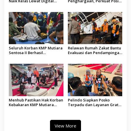
Naik Kelas Lewat Digital
Penghargaan, Perkuat Posisi
Marketing dan AI, Soroti
sebagai Platform Aset
Pemberdayaan Difabel
Digital Terpercaya
Seluruh Korban KMP Mutiara
Relawan Rumah Zakat Bantu
Sentosa II Berhasil
Evakuasi dan Pendampingan
Dievakuasi, Kemenhub Audit
Korban Kebakaran KMP
Operator Kapal
Mutiara Sentosa II
Menhub Pastikan Hak Korban
Pelindo Siapkan Posko
Kebakaran KMP Mutiara
Terpadu dan Layanan Gratis
Sentosa II Dipenuhi, Evakuasi
bagi Korban Kebakaran KMP
Terus Berlanjut
Mutiara Sentosa II
View More