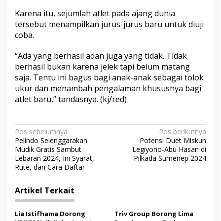
Karena itu, sejumlah atlet pada ajang dunia
tersebut menampilkan jurus-jurus baru untuk diuji
coba.
“Ada yang berhasil adan juga yang tidak. Tidak
berhasil bukan karena jelek tapi belum matang
saja. Tentu ini bagus bagi anak-anak sebagai tolok
ukur dan menambah pengalaman khususnya bagi
atlet baru,” tandasnya. (kj/red)
N
Pos sebelumnya
Pos berikutnya
Pelindo Selenggarakan
Potensi Duet Miskun
a
Mudik Gratis Sambut
Legiyono-Abu Hasan di
v
Lebaran 2024, Ini Syarat,
Pilkada Sumenep 2024
Rute, dan Cara Daftar
i
g
Artikel Terkait
a
s
Lia Istifhama Dorong
Triv Group Borong Lima