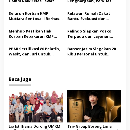
UMKM Naik Kelas Lewat
Penghargaan, Perkuat
i
Digital Marketing dan AI,
Posisi sebagai Platform
p
Soroti Pemberdayaan
Aset Digital Terpercaya
Seluruh Korban KMP
Relawan Rumah Zakat
Difabel
Mutiara Sentosa II Berhasil
Bantu Evakuasi dan
o
Dievakuasi, Kemenhub
Pendampingan Korban
s
Audit Operator Kapal
Kebakaran KMP Mutiara
Menhub Pastikan Hak
Pelindo Siapkan Posko
Sentosa II
Korban Kebakaran KMP
Terpadu dan Layanan
Mutiara Sentosa II
Gratis bagi Korban
Dipenuhi, Evakuasi Terus
Kebakaran KMP Mutiara
PBMI Sertifikasi 80 Pelatih,
Banser Jatim Siagakan 20
Berlanjut
Sentosa II
Wasit, dan Juri untuk
Ribu Personel untuk
Perkuat Standar
Amankan Muktamar ke-35
Internasional
NU
Baca Juga
Lia Istifhama Dorong UMKM
Triv Group Borong Lima