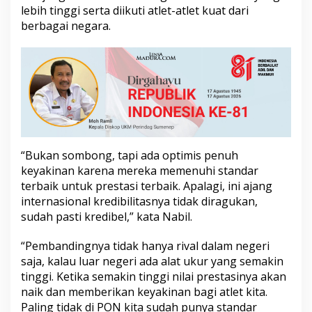
u
lebih tinggi serta diikuti atlet-atlet kuat dari
s
berbagai negara.
u
S
a
b
e
t
B
a
n
y
“Bukan sombong, tapi ada optimis penuh
a
keyakinan karena mereka memenuhi standar
k
M
terbaik untuk prestasi terbaik. Apalagi, ini ajang
e
internasional kredibilitasnya tidak diragukan,
d
sudah pasti kredibel,” kata Nabil.
a
l
“Pembandingnya tidak hanya rival dalam negeri
i
saja, kalau luar negeri ada alat ukur yang semakin
tinggi. Ketika semakin tinggi nilai prestasinya akan
naik dan memberikan keyakinan bagi atlet kita.
Paling tidak di PON kita sudah punya standar