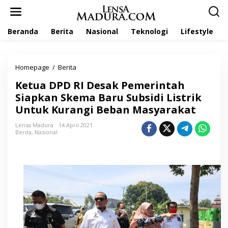
L
e
w
Beranda
Berita
Nasional
Teknologi
Lifestyle
a
t
i
k
Homepage
/
Berita
K
e
e
k
Ketua DPD RI Desak Pemerintah
t
o
u
Siapkan Skema Baru Subsidi Listrik
n
a
t
Untuk Kurangi Beban Masyarakat
D
e
P
n
Lensa Madura
14 April 2021
D
Berita
,
Nasional
R
I
D
e
s
a
k
P
e
m