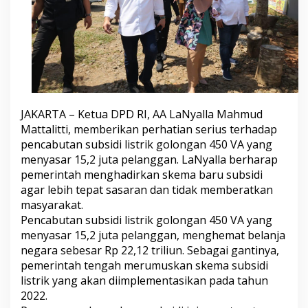
e
r
i
n
t
a
h
S
i
JAKARTA – Ketua DPD RI, AA LaNyalla Mahmud
a
Mattalitti, memberikan perhatian serius terhadap
p
k
pencabutan subsidi listrik golongan 450 VA yang
a
menyasar 15,2 juta pelanggan. LaNyalla berharap
n
pemerintah menghadirkan skema baru subsidi
S
agar lebih tepat sasaran dan tidak memberatkan
k
masyarakat.
e
m
Pencabutan subsidi listrik golongan 450 VA yang
a
menyasar 15,2 juta pelanggan, menghemat belanja
B
negara sebesar Rp 22,12 triliun. Sebagai gantinya,
a
pemerintah tengah merumuskan skema subsidi
r
u
listrik yang akan diimplementasikan pada tahun
S
2022.
u