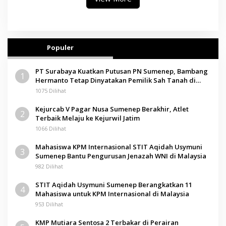
Populer
PT Surabaya Kuatkan Putusan PN Sumenep, Bambang
1
Hermanto Tetap Dinyatakan Pemilik Sah Tanah di
Pamolokan
1075 Dilihat
Kejurcab V Pagar Nusa Sumenep Berakhir, Atlet
2
Terbaik Melaju ke Kejurwil Jatim
1066 Dilihat
Mahasiswa KPM Internasional STIT Aqidah Usymuni
3
Sumenep Bantu Pengurusan Jenazah WNI di Malaysia
982 Dilihat
STIT Aqidah Usymuni Sumenep Berangkatkan 11
4
Mahasiswa untuk KPM Internasional di Malaysia
953 Dilihat
KMP Mutiara Sentosa 2 Terbakar di Perairan