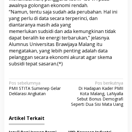
e
awalnya golongan ekonomi rendah.
b
“Namun, tentu saja sudah ada perubahan. Hal ini
a
yang perlu di data secara terperinci, dan
n
diantaranya masih ada yang
M
a
memerlukan sudsidi dan ada kemungkinan tidak
s
dapat beralih ke energi terbarukan,” jelasnya.
y
Alumnus Universitas Brawijaya Malang itu
a
mengatakan, yang lebih penting adalah data
r
pelanggan secara ekonomi akurat agar skema
a
k
subsidi tepat sasaran.(*)
a
t
N
Pos sebelumnya
Pos berikutnya
PMII STITA Sumenep Gelar
Di Hadapan Kader PMII
a
Deklarasi Angkatan
Kota Malang, LaNyalla
v
Sebut Bonus Demografi
Seperti Dua Sisi Mata Uang
i
g
Artikel Terkait
a
Jazuli Dani Irawan Resmi
HKI: Kawasan Industri