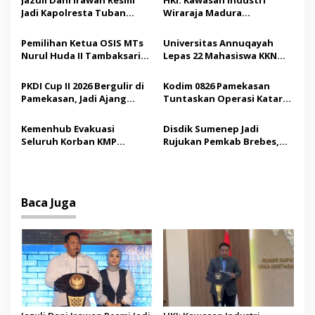
s
Jadi Kapolresta Tuban
Wiraraja Madura
i
Pertama, Fokus Jaga
Berpotensi Jadi Motor
p
Harkamtibmas
Pertumbuhan Ekonomi
Pemilihan Ketua OSIS MTs
Universitas Annuqayah
Baru
Nurul Huda II Tambaksari
Lepas 22 Mahasiswa KKN
o
Jadi Sarana Pendidikan
Internasional ke Arab
s
Demokrasi bagi Siswa
Saudi
PKDI Cup II 2026 Bergulir di
Kodim 0826 Pamekasan
Pamekasan, Jadi Ajang
Tuntaskan Operasi Katarak
Silaturahmi Kepala Desa se-
Gratis, 160 Pasien Jalani
Madura
Tindakan Medis
Kemenhub Evakuasi
Disdik Sumenep Jadi
Seluruh Korban KMP
Rujukan Pemkab Brebes,
Mutiara Sentosa II,
Bupati Paramitha Terkesan
Operator Diaudit
Pendidikan Berbasis
Budaya
Baca Juga