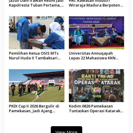
Jazuli Dani Irawan Resmi Jadi
HKI: Kawasan Industri
Kapolresta Tuban Pertama,
Wiraraja Madura Berpotensi
Fokus Jaga Harkamtibmas
Jadi Motor Pertumbuhan
Ekonomi Baru
Pemilihan Ketua OSIS MTs
Universitas Annuqayah
Nurul Huda II Tambaksari
Lepas 22 Mahasiswa KKN
Jadi Sarana Pendidikan
Internasional ke Arab Saudi
Demokrasi bagi Siswa
PKDI Cup II 2026 Bergulir di
Kodim 0826 Pamekasan
Pamekasan, Jadi Ajang
Tuntaskan Operasi Katarak
Silaturahmi Kepala Desa se-
Gratis, 160 Pasien Jalani
Madura
Tindakan Medis
View More