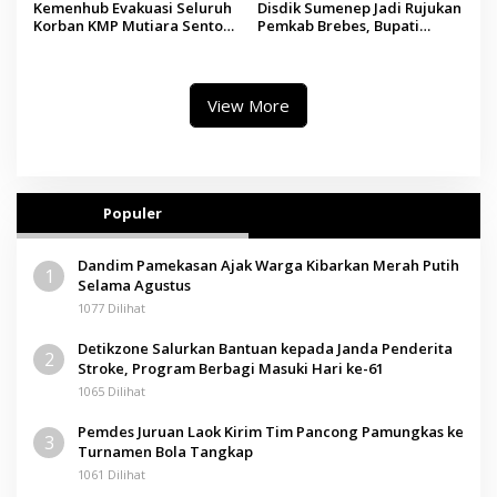
Kemenhub Evakuasi Seluruh
Disdik Sumenep Jadi Rujukan
Korban KMP Mutiara Sentosa
Pemkab Brebes, Bupati
II, Operator Diaudit
Paramitha Terkesan
Pendidikan Berbasis Budaya
View More
Populer
Dandim Pamekasan Ajak Warga Kibarkan Merah Putih
1
Selama Agustus
1077 Dilihat
Detikzone Salurkan Bantuan kepada Janda Penderita
2
Stroke, Program Berbagi Masuki Hari ke-61
1065 Dilihat
Pemdes Juruan Laok Kirim Tim Pancong Pamungkas ke
3
Turnamen Bola Tangkap
1061 Dilihat