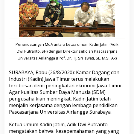
s
a
h
a
,
K
a
d
Penandatangan MoA antara ketua umum Kadin Jatim (Adik
i
n
Dwi Putranto, SH) dengan Direktur sekolah Pascasarjana
J
Universitas Airlangga (Prof. Dr. Hj. Sri Iswati, SE. M.Si. Ak)
a
t
SURABAYA, Rabu (26/8/2020): Kamar Dagang dan
i
m
Industri (Kadin) Jawa Timur terus melakukan
J
terobosan demi peningkatan ekonomi Jawa Timur.
a
Agar kualitas Sumber Daya Manusia (SDM)
l
pengusaha kian meningkat, Kadin Jatim telah
i
menjalin kerjasama dengan lembaga pendidikan
n
K
Pascasarjana Universitas Airlangga Surabaya.
e
r
Ketua Umum Kadin Jatim, Adik Dwi Putranto
j
mengatakan bahwa kesepemahaman yang yang
a