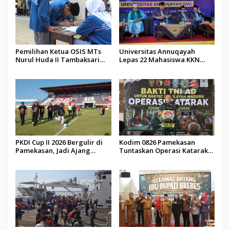
Pemilihan Ketua OSIS MTs
Universitas Annuqayah
Nurul Huda II Tambaksari
Lepas 22 Mahasiswa KKN
Jadi Sarana Pendidikan
Internasional ke Arab Saudi
Demokrasi bagi Siswa
PKDI Cup II 2026 Bergulir di
Kodim 0826 Pamekasan
Pamekasan, Jadi Ajang
Tuntaskan Operasi Katarak
Silaturahmi Kepala Desa se-
Gratis, 160 Pasien Jalani
Madura
Tindakan Medis