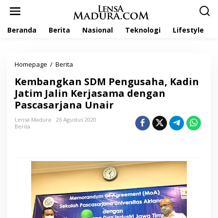
L
e
w
Beranda
Berita
Nasional
Teknologi
Lifestyle
a
t
i
k
Homepage
/
Berita
K
e
e
k
Kembangkan SDM Pengusaha, Kadin
m
o
b
Jatim Jalin Kerjasama dengan
n
a
t
Pascasarjana Unair
n
e
g
n
Lensa Madura
26 Agustus 2020
k
Berita
a
n
S
D
M
P
e
n
g
u