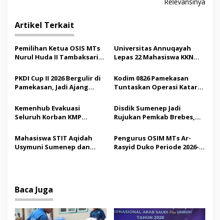
Relevansinya
i
g
Artikel Terkait
a
s
Pemilihan Ketua OSIS MTs
Universitas Annuqayah
Nurul Huda II Tambaksari
Lepas 22 Mahasiswa KKN
i
Jadi Sarana Pendidikan
Internasional ke Arab
p
Demokrasi bagi Siswa
Saudi
PKDI Cup II 2026 Bergulir di
Kodim 0826 Pamekasan
Pamekasan, Jadi Ajang
Tuntaskan Operasi Katarak
o
Silaturahmi Kepala Desa se-
Gratis, 160 Pasien Jalani
s
Madura
Tindakan Medis
Kemenhub Evakuasi
Disdik Sumenep Jadi
Seluruh Korban KMP
Rujukan Pemkab Brebes,
Mutiara Sentosa II,
Bupati Paramitha Terkesan
Operator Diaudit
Pendidikan Berbasis
Mahasiswa STIT Aqidah
Pengurus OSIM MTs Ar-
Budaya
Usymuni Sumenep dan
Rasyid Duko Periode 2026-
PTIQ Bantu Pemulangan
2027 Resmi Dilantik
Jenazah WNI Asal Aceh di
Malaysia
Baca Juga