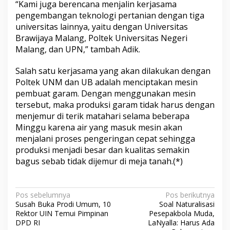
“Kami juga berencana menjalin kerjasama
pengembangan teknologi pertanian dengan tiga
universitas lainnya, yaitu dengan Universitas
Brawijaya Malang, Poltek Universitas Negeri
Malang, dan UPN,” tambah Adik.
Salah satu kerjasama yang akan dilakukan dengan
Poltek UNM dan UB adalah menciptakan mesin
pembuat garam. Dengan menggunakan mesin
tersebut, maka produksi garam tidak harus dengan
menjemur di terik matahari selama beberapa
Minggu karena air yang masuk mesin akan
menjalani proses pengeringan cepat sehingga
produksi menjadi besar dan kualitas semakin
bagus sebab tidak dijemur di meja tanah.(*)
N
Pos sebelumnya
Pos berikutnya
Susah Buka Prodi Umum, 10
Soal Naturalisasi
a
Rektor UIN Temui Pimpinan
Pesepakbola Muda,
v
DPD RI
LaNyalla: Harus Ada