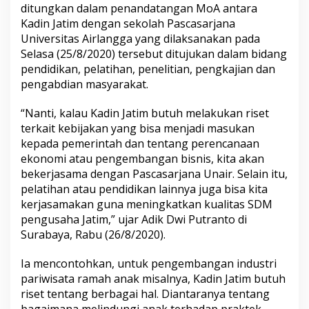
ditungkan dalam penandatangan MoA antara
s
a
Kadin Jatim dengan sekolah Pascasarjana
m
Universitas Airlangga yang dilaksanakan pada
a
Selasa (25/8/2020) tersebut ditujukan dalam bidang
d
pendidikan, pelatihan, penelitian, pengkajian dan
e
n
pengabdian masyarakat.
g
a
“Nanti, kalau Kadin Jatim butuh melakukan riset
n
terkait kebijakan yang bisa menjadi masukan
P
kepada pemerintah dan tentang perencanaan
a
s
ekonomi atau pengembangan bisnis, kita akan
c
bekerjasama dengan Pascasarjana Unair. Selain itu,
a
pelatihan atau pendidikan lainnya juga bisa kita
s
kerjasamakan guna meningkatkan kualitas SDM
a
pengusaha Jatim,” ujar Adik Dwi Putranto di
r
j
Surabaya, Rabu (26/8/2020).
a
n
Ia mencontohkan, untuk pengembangan industri
a
pariwisata ramah anak misalnya, Kadin Jatim butuh
U
riset tentang berbagai hal. Diantaranya tentang
n
a