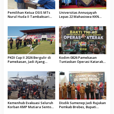
Pemilihan Ketua OSIS MTs
Universitas Annuqayah
Nurul Huda II Tambaksari
Lepas 22 Mahasiswa KKN
Jadi Sarana Pendidikan
Internasional ke Arab Saudi
Demokrasi bagi Siswa
PKDI Cup II 2026 Bergulir di
Kodim 0826 Pamekasan
Pamekasan, Jadi Ajang
Tuntaskan Operasi Katarak
Silaturahmi Kepala Desa se-
Gratis, 160 Pasien Jalani
Madura
Tindakan Medis
Kemenhub Evakuasi Seluruh
Disdik Sumenep Jadi Rujukan
Korban KMP Mutiara Sentosa
Pemkab Brebes, Bupati
II, Operator Diaudit
Paramitha Terkesan