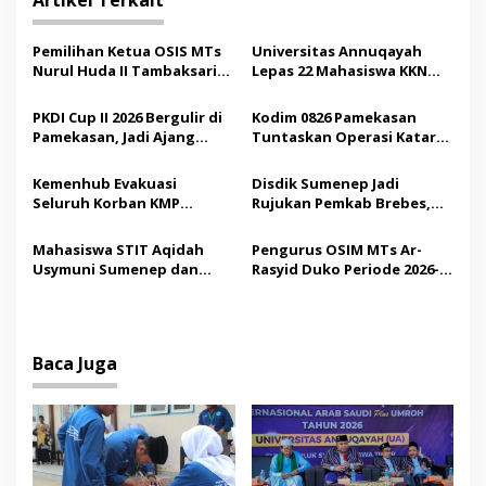
g
a
Pemilihan Ketua OSIS MTs
Universitas Annuqayah
s
Nurul Huda II Tambaksari
Lepas 22 Mahasiswa KKN
Jadi Sarana Pendidikan
Internasional ke Arab
i
Demokrasi bagi Siswa
Saudi
PKDI Cup II 2026 Bergulir di
Kodim 0826 Pamekasan
p
Pamekasan, Jadi Ajang
Tuntaskan Operasi Katarak
Silaturahmi Kepala Desa se-
Gratis, 160 Pasien Jalani
o
Madura
Tindakan Medis
Kemenhub Evakuasi
Disdik Sumenep Jadi
s
Seluruh Korban KMP
Rujukan Pemkab Brebes,
Mutiara Sentosa II,
Bupati Paramitha Terkesan
Operator Diaudit
Pendidikan Berbasis
Mahasiswa STIT Aqidah
Pengurus OSIM MTs Ar-
Budaya
Usymuni Sumenep dan
Rasyid Duko Periode 2026-
PTIQ Bantu Pemulangan
2027 Resmi Dilantik
Jenazah WNI Asal Aceh di
Malaysia
Baca Juga