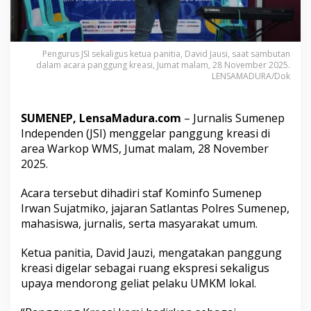
e
a
s
i
Pengurus JSI sekaligus ketua panitia, David Jausi, saat sambutan
D
dalam acara panggung kreasi, Jumat malam, 28 November 2025.
u
LENSAMADURA/Dok
k
u
n
SUMENEP, LensaMadura.com
– Jurnalis Sumenep
g
U
Independen (JSI) menggelar panggung kreasi di
M
area Warkop WMS, Jumat malam, 28 November
K
2025.
M
d
Acara tersebut dihadiri staf Kominfo Sumenep
i
S
Irwan Sujatmiko, jajaran Satlantas Polres Sumenep,
u
mahasiswa, jurnalis, serta masyarakat umum.
m
e
Ketua panitia, David Jauzi, mengatakan panggung
n
kreasi digelar sebagai ruang ekspresi sekaligus
e
p
upaya mendorong geliat pelaku UMKM lokal.