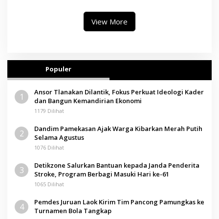
Pendidikan Berbasis Budaya
View More
Populer
Ansor Tlanakan Dilantik, Fokus Perkuat Ideologi Kader
1
dan Bangun Kemandirian Ekonomi
1179 Dilihat
Dandim Pamekasan Ajak Warga Kibarkan Merah Putih
2
Selama Agustus
1076 Dilihat
Detikzone Salurkan Bantuan kepada Janda Penderita
3
Stroke, Program Berbagi Masuki Hari ke-61
1065 Dilihat
Pemdes Juruan Laok Kirim Tim Pancong Pamungkas ke
4
Turnamen Bola Tangkap