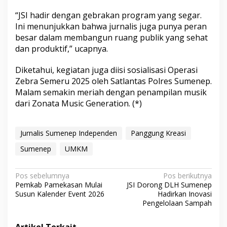
“JSI hadir dengan gebrakan program yang segar.
Ini menunjukkan bahwa jurnalis juga punya peran
besar dalam membangun ruang publik yang sehat
dan produktif,” ucapnya.
Diketahui, kegiatan juga diisi sosialisasi Operasi
Zebra Semeru 2025 oleh Satlantas Polres Sumenep.
Malam semakin meriah dengan penampilan musik
dari Zonata Music Generation. (*)
Jurnalis Sumenep Independen
Panggung Kreasi
Sumenep
UMKM
N
Pos sebelumnya
Pos berikutnya
Pemkab Pamekasan Mulai
JSI Dorong DLH Sumenep
a
Susun Kalender Event 2026
Hadirkan Inovasi
v
Pengelolaan Sampah
i
Artikel Terkait