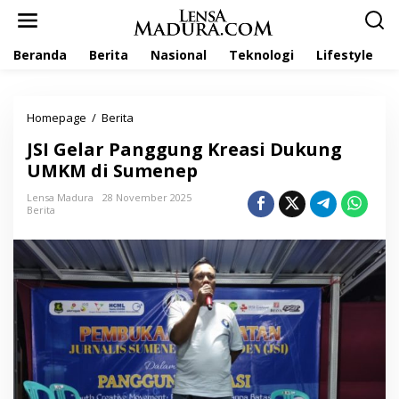
L
e
w
Beranda
Berita
Nasional
Teknologi
Lifestyle
a
t
i
k
Homepage
/
Berita
J
e
S
k
JSI Gelar Panggung Kreasi Dukung
I
o
G
UMKM di Sumenep
n
e
t
l
Lensa Madura
28 November 2025
e
Berita
a
n
r
P
a
n
g
g
u
n
g
K
r