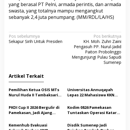
yang berasal PT Pelni, armada perintis, dan armada
swasta, yang totalnya mampu mengangkut
sebanyak 2,4 juta penumpang. (MM/RDL/LA/HS)
N
Pos sebelumnya
Pos berikutnya
Sekapur Sirih Untuk Presiden
KH. Moh. Zuhri Zaini
a
Pengasuh PP. Nurul-Jadid
v
Paiton Probolinggo
Mengunjungi Pulau Sapudi
i
Sumenep
g
Artikel Terkait
a
s
Pemilihan Ketua OSIS MTs
Universitas Annuqayah
i
Nurul Huda II Tambaksari
Lepas 22 Mahasiswa KKN
p
Jadi Sarana Pendidikan
Internasional ke Arab
Demokrasi bagi Siswa
Saudi
PKDI Cup II 2026 Bergulir di
Kodim 0826 Pamekasan
o
Pamekasan, Jadi Ajang
Tuntaskan Operasi Katarak
s
Silaturahmi Kepala Desa se-
Gratis, 160 Pasien Jalani
Madura
Tindakan Medis
Kemenhub Evakuasi
Disdik Sumenep Jadi