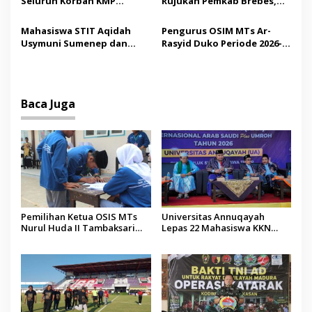
Seluruh Korban KMP
Rujukan Pemkab Brebes,
Mutiara Sentosa II,
Bupati Paramitha Terkesan
Operator Diaudit
Pendidikan Berbasis
Mahasiswa STIT Aqidah
Pengurus OSIM MTs Ar-
Budaya
Usymuni Sumenep dan
Rasyid Duko Periode 2026-
PTIQ Bantu Pemulangan
2027 Resmi Dilantik
Jenazah WNI Asal Aceh di
Malaysia
Baca Juga
Pemilihan Ketua OSIS MTs
Universitas Annuqayah
Nurul Huda II Tambaksari
Lepas 22 Mahasiswa KKN
Jadi Sarana Pendidikan
Internasional ke Arab Saudi
Demokrasi bagi Siswa