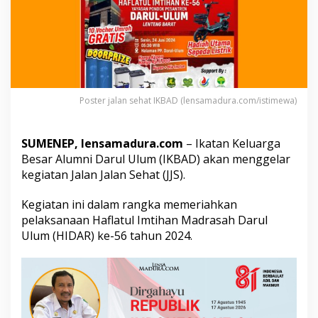
,
A
d
a
H
a
d
i
Poster jalan sehat IKBAD (lensamadura.com/istimewa)
a
h
U
SUMENEP, lensamadura.com
– Ikatan Keluarga
t
Besar Alumni Darul Ulum (IKBAD) akan menggelar
a
m
kegiatan Jalan Jalan Sehat (JJS).
a
S
Kegiatan ini dalam rangka memeriahkan
e
pelaksanaan Haflatul Imtihan Madrasah Darul
p
Ulum (HIDAR) ke-56 tahun 2024.
e
d
a
L
i
s
t