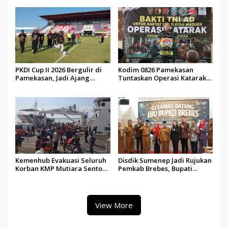
Demokrasi bagi Siswa
PKDI Cup II 2026 Bergulir di
Kodim 0826 Pamekasan
Pamekasan, Jadi Ajang
Tuntaskan Operasi Katarak
Silaturahmi Kepala Desa se-
Gratis, 160 Pasien Jalani
Madura
Tindakan Medis
Kemenhub Evakuasi Seluruh
Disdik Sumenep Jadi Rujukan
Korban KMP Mutiara Sentosa
Pemkab Brebes, Bupati
II, Operator Diaudit
Paramitha Terkesan
Pendidikan Berbasis Budaya
View More