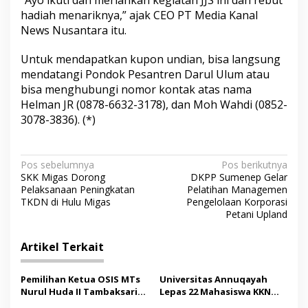
hadiah menariknya,” ajak CEO PT Media Kanal
News Nusantara itu.
Untuk mendapatkan kupon undian, bisa langsung
mendatangi Pondok Pesantren Darul Ulum atau
bisa menghubungi nomor kontak atas nama
Helman JR (0878-6632-3178), dan Moh Wahdi (0852-
3078-3836). (*)
N
Pos sebelumnya
Pos berikutnya
SKK Migas Dorong
DKPP Sumenep Gelar
a
Pelaksanaan Peningkatan
Pelatihan Managemen
v
TKDN di Hulu Migas
Pengelolaan Korporasi
Petani Upland
i
g
Artikel Terkait
a
s
Pemilihan Ketua OSIS MTs
Universitas Annuqayah
Nurul Huda II Tambaksari
Lepas 22 Mahasiswa KKN
i
Jadi Sarana Pendidikan
Internasional ke Arab