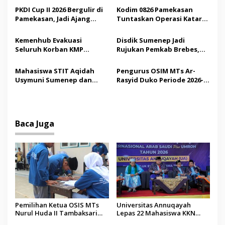
p
Demokrasi bagi Siswa
Saudi
PKDI Cup II 2026 Bergulir di
Kodim 0826 Pamekasan
Pamekasan, Jadi Ajang
Tuntaskan Operasi Katarak
o
Silaturahmi Kepala Desa se-
Gratis, 160 Pasien Jalani
s
Madura
Tindakan Medis
Kemenhub Evakuasi
Disdik Sumenep Jadi
Seluruh Korban KMP
Rujukan Pemkab Brebes,
Mutiara Sentosa II,
Bupati Paramitha Terkesan
Operator Diaudit
Pendidikan Berbasis
Mahasiswa STIT Aqidah
Pengurus OSIM MTs Ar-
Budaya
Usymuni Sumenep dan
Rasyid Duko Periode 2026-
PTIQ Bantu Pemulangan
2027 Resmi Dilantik
Jenazah WNI Asal Aceh di
Malaysia
Baca Juga
Pemilihan Ketua OSIS MTs
Universitas Annuqayah
Nurul Huda II Tambaksari
Lepas 22 Mahasiswa KKN
Jadi Sarana Pendidikan
Internasional ke Arab Saudi