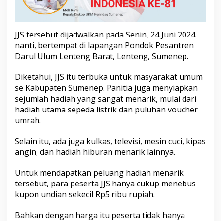
r
i
k
d
JJS tersebut dijadwalkan pada Senin, 24 Juni 2024
a
nanti, bertempat di lapangan Pondok Pesantren
n
Darul Ulum Lenteng Barat, Lenteng, Sumenep.
V
o
Diketahui, JJS itu terbuka untuk masyarakat umum
u
c
se Kabupaten Sumenep. Panitia juga menyiapkan
h
sejumlah hadiah yang sangat menarik, mulai dari
e
hadiah utama sepeda listrik dan puluhan voucher
r
umrah.
U
m
r
Selain itu, ada juga kulkas, televisi, mesin cuci, kipas
a
angin, dan hadiah hiburan menarik lainnya.
h
Untuk mendapatkan peluang hadiah menarik
tersebut, para peserta JJS hanya cukup menebus
kupon undian sekecil Rp5 ribu rupiah.
Bahkan dengan harga itu peserta tidak hanya