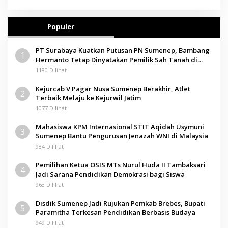
Populer
PT Surabaya Kuatkan Putusan PN Sumenep, Bambang
1
Hermanto Tetap Dinyatakan Pemilik Sah Tanah di
Pamolokan
1180 Dilihat
Kejurcab V Pagar Nusa Sumenep Berakhir, Atlet
2
Terbaik Melaju ke Kejurwil Jatim
1077 Dilihat
Mahasiswa KPM Internasional STIT Aqidah Usymuni
3
Sumenep Bantu Pengurusan Jenazah WNI di Malaysia
984 Dilihat
Pemilihan Ketua OSIS MTs Nurul Huda II Tambaksari
4
Jadi Sarana Pendidikan Demokrasi bagi Siswa
963 Dilihat
Disdik Sumenep Jadi Rujukan Pemkab Brebes, Bupati
5
Paramitha Terkesan Pendidikan Berbasis Budaya
949 Dilihat