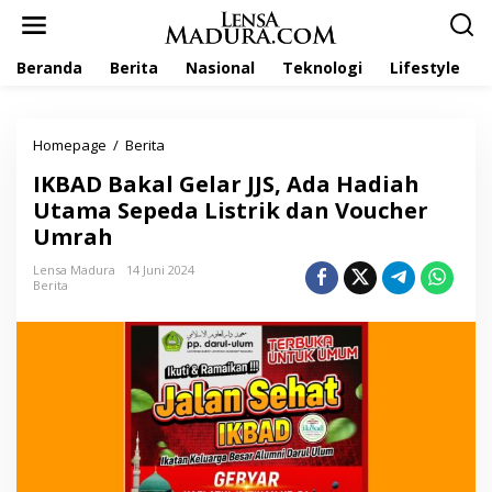
L
e
w
Beranda
Berita
Nasional
Teknologi
Lifestyle
a
t
i
k
Homepage
/
Berita
I
e
K
k
IKBAD Bakal Gelar JJS, Ada Hadiah
B
o
A
Utama Sepeda Listrik dan Voucher
n
D
t
Umrah
B
e
a
n
Lensa Madura
14 Juni 2024
k
Berita
a
l
G
e
l
a
r
J
J
S