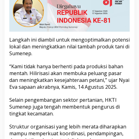
E
m
p
o
n
-
e
Langkah ini diambil untuk mengoptimalkan potensi
m
lokal dan meningkatkan nilai tambah produk tani di
p
Sumenep.
o
n
h
“Kami tidak hanya berhenti pada produksi bahan
i
mentah. Hilirisasi akan membuka peluang pasar
n
dan meningkatkan kesejahteraan petani,” ujar Nyai
g
Eva sapaan akrabnya, Kamis, 14 Agustus 2025.
g
a
H
Selain pengembangan sektor pertanian, HKTI
i
Sumenep juga tengah membentuk pengurus di
l
tingkat kecamatan.
i
r
i
Struktur organisasi yang lebih merata diharapkan
s
mampu memperkuat koordinasi, pendampingan,
a