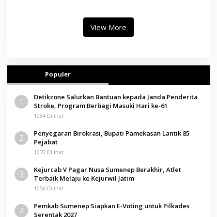
II, Operator Diaudit
Paramitha Terkesan
Pendidikan Berbasis Budaya
View More
Populer
Detikzone Salurkan Bantuan kepada Janda Penderita
1
Stroke, Program Berbagi Masuki Hari ke-61
1084 Dilihat
Penyegaran Birokrasi, Bupati Pamekasan Lantik 85
2
Pejabat
1070 Dilihat
Kejurcab V Pagar Nusa Sumenep Berakhir, Atlet
3
Terbaik Melaju ke Kejurwil Jatim
1056 Dilihat
Pemkab Sumenep Siapkan E-Voting untuk Pilkades
4
Serentak 2027