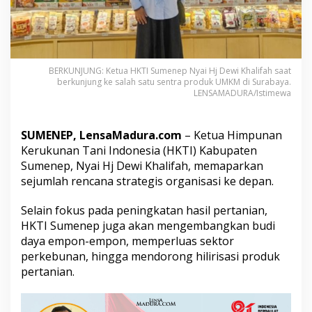
S
t
r
a
t
e
BERKUNJUNG: Ketua HKTI Sumenep Nyai Hj Dewi Khalifah saat
g
berkunjung ke salah satu sentra produk UMKM di Surabaya.
LENSAMADURA/Istimewa
i
B
a
r
SUMENEP, LensaMadura.com
– Ketua Himpunan
u
Kerukunan Tani Indonesia (HKTI) Kabupaten
,
Sumenep, Nyai Hj Dewi Khalifah, memaparkan
d
sejumlah rencana strategis organisasi ke depan.
a
r
i
Selain fokus pada peningkatan hasil pertanian,
B
HKTI Sumenep juga akan mengembangkan budi
u
daya empon-empon, memperluas sektor
d
perkebunan, hingga mendorong hilirisasi produk
i
d
pertanian.
a
y
a