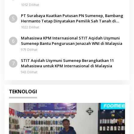
1052 Dilihat
PT Surabaya Kuatkan Putusan PN Sumenep, Bambang
5
Hermanto Tetap Dinyatakan Pemilik Sah Tanah di
Pamolokan
1022 Dilihat
Mahasiswa KPM Internasional STIT Aqidah Usymuni
6
Sumenep Bantu Pengurusan Jenazah WNI di Malaysia
979 Dilihat
STIT Aqidah Usymuni Sumenep Berangkatkan 11
7
Mahasiswa untuk KPM Internasional di Malaysia
943 Dilihat
TEKNOLOGI