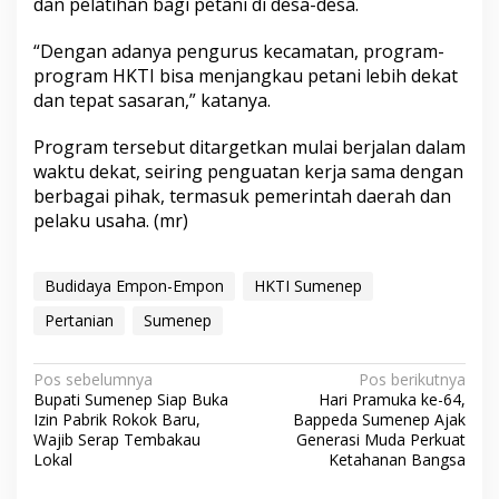
dan pelatihan bagi petani di desa-desa.
s
i
“Dengan adanya pengurus kecamatan, program-
P
r
program HKTI bisa menjangkau petani lebih dekat
o
dan tepat sasaran,” katanya.
d
u
Program tersebut ditargetkan mulai berjalan dalam
k
waktu dekat, seiring penguatan kerja sama dengan
berbagai pihak, termasuk pemerintah daerah dan
pelaku usaha. (mr)
Budidaya Empon-Empon
HKTI Sumenep
Pertanian
Sumenep
N
Pos sebelumnya
Pos berikutnya
Bupati Sumenep Siap Buka
Hari Pramuka ke-64,
a
Izin Pabrik Rokok Baru,
Bappeda Sumenep Ajak
v
Wajib Serap Tembakau
Generasi Muda Perkuat
Lokal
Ketahanan Bangsa
i