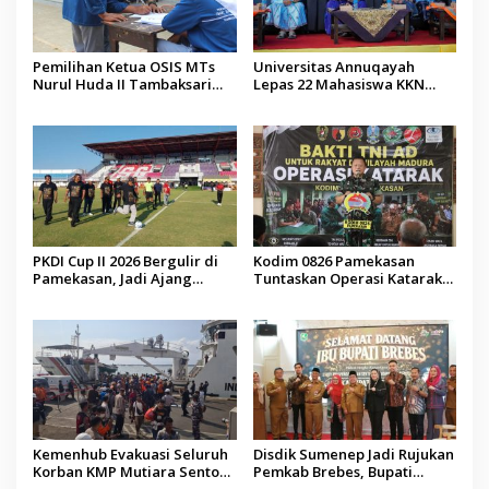
Pemilihan Ketua OSIS MTs
Universitas Annuqayah
Nurul Huda II Tambaksari
Lepas 22 Mahasiswa KKN
Jadi Sarana Pendidikan
Internasional ke Arab Saudi
Demokrasi bagi Siswa
PKDI Cup II 2026 Bergulir di
Kodim 0826 Pamekasan
Pamekasan, Jadi Ajang
Tuntaskan Operasi Katarak
Silaturahmi Kepala Desa se-
Gratis, 160 Pasien Jalani
Madura
Tindakan Medis
Kemenhub Evakuasi Seluruh
Disdik Sumenep Jadi Rujukan
Korban KMP Mutiara Sentosa
Pemkab Brebes, Bupati