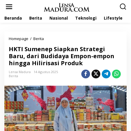
L
e
w
Beranda
Berita
Nasional
Teknologi
Lifestyle
a
t
i
k
Homepage
/
Berita
H
e
K
k
HKTI Sumenep Siapkan Strategi
T
o
I
Baru, dari Budidaya Empon-empon
n
S
t
hingga Hilirisasi Produk
u
e
m
n
Lensa Madura
14 Agustus 2025
e
Berita
n
e
p
S
i
a
p
k
a
n