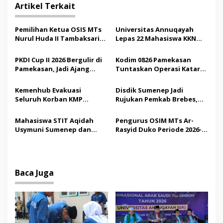
g
Artikel Terkait
a
s
Pemilihan Ketua OSIS MTs
Universitas Annuqayah
Nurul Huda II Tambaksari
Lepas 22 Mahasiswa KKN
i
Jadi Sarana Pendidikan
Internasional ke Arab
p
Demokrasi bagi Siswa
Saudi
PKDI Cup II 2026 Bergulir di
Kodim 0826 Pamekasan
Pamekasan, Jadi Ajang
Tuntaskan Operasi Katarak
o
Silaturahmi Kepala Desa se-
Gratis, 160 Pasien Jalani
s
Madura
Tindakan Medis
Kemenhub Evakuasi
Disdik Sumenep Jadi
Seluruh Korban KMP
Rujukan Pemkab Brebes,
Mutiara Sentosa II,
Bupati Paramitha Terkesan
Operator Diaudit
Pendidikan Berbasis
Mahasiswa STIT Aqidah
Pengurus OSIM MTs Ar-
Budaya
Usymuni Sumenep dan
Rasyid Duko Periode 2026-
PTIQ Bantu Pemulangan
2027 Resmi Dilantik
Jenazah WNI Asal Aceh di
Malaysia
Baca Juga