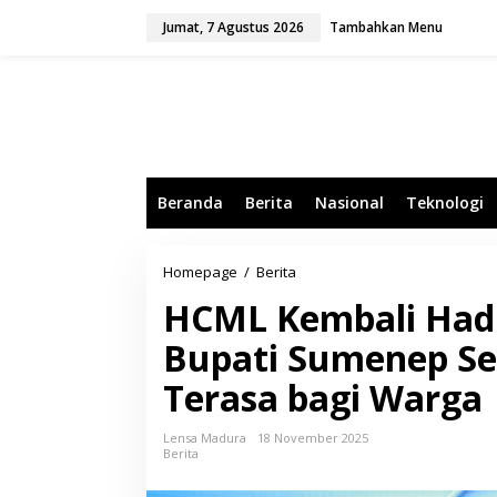
L
Jumat, 7 Agustus 2026
Tambahkan Menu
e
w
a
t
i
k
e
k
o
Beranda
Berita
Nasional
Teknologi
n
t
e
n
Homepage
/
Berita
H
C
HCML Kembali Hadir
M
L
Bupati Sumenep S
K
e
Terasa bagi Warga
m
b
a
Lensa Madura
18 November 2025
l
Berita
i
H