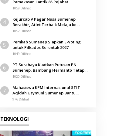
Pamekasan Lantik 85 Pejabat
1059 Dilihat
Kejurcab V Pagar Nusa Sumenep
4
Berakhir, Atlet Terbaik Melaju ke
Kejurwil Jatim
1052 Dilihat
Pemkab Sumenep Siapkan E-Voting
5
untuk Pilkades Serentak 2027
1049 Dilihat
PT Surabaya Kuatkan Putusan PN
6
Sumenep, Bambang Hermanto Tetap
Dinyatakan Pemilik Sah Tanah di
1020 Dilihat
Pamolokan
Mahasiswa KPM Internasional STIT
7
Aqidah Usymuni Sumenep Bantu
Pengurusan Jenazah WNI di Malaysia
976 Dilihat
TEKNOLOGI