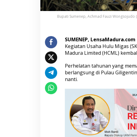
p
a
t
Bupati Sumenep, Achmad Fauzi Wongsojudo (pak
i
S
u
m
SUMENEP, LensaMadura.com
e
Kegiatan Usaha Hulu Migas (
n
Madura Limited (HCML) kembali 
e
p
Perhelatan tahunan yang memas
S
e
berlangsung di Pulau Giligent
b
nanti.
u
t
D
a
m
p
a
k
n
y
a