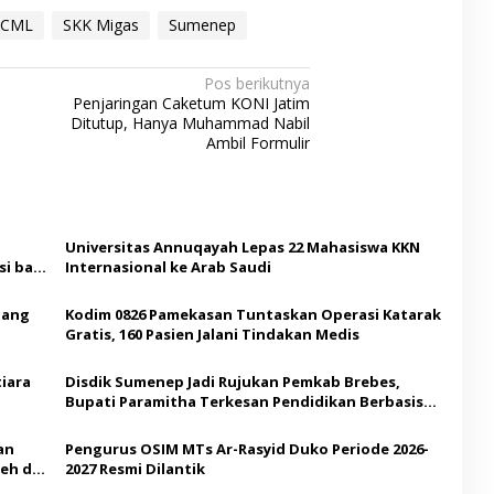
CML
SKK Migas
Sumenep
Pos berikutnya
Penjaringan Caketum KONI Jatim
Ditutup, Hanya Muhammad Nabil
Ambil Formulir
Universitas Annuqayah Lepas 22 Mahasiswa KKN
i bagi
Internasional ke Arab Saudi
Ajang
Kodim 0826 Pamekasan Tuntaskan Operasi Katarak
Gratis, 160 Pasien Jalani Tindakan Medis
iara
Disdik Sumenep Jadi Rujukan Pemkab Brebes,
Bupati Paramitha Terkesan Pendidikan Berbasis
Budaya
an
Pengurus OSIM MTs Ar-Rasyid Duko Periode 2026-
eh di
2027 Resmi Dilantik