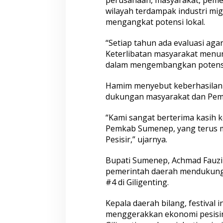
perusahaan, masyarakat, pemer
wilayah terdampak industri migas.
mengangkat potensi lokal.
“Setiap tahun ada evaluasi ag
Keterlibatan masyarakat menunj
dalam mengembangkan potensi
Hamim menyebut keberhasilan fe
dukungan masyarakat dan Pem
“Kami sangat berterima kasih 
Pemkab Sumenep, yang terus 
Pesisir,” ujarnya.
Bupati Sumenep, Achmad Fauz
pemerintah daerah mendukung 
#4 di Giligenting.
Kepala daerah bilang, festival
menggerakkan ekonomi pesisir