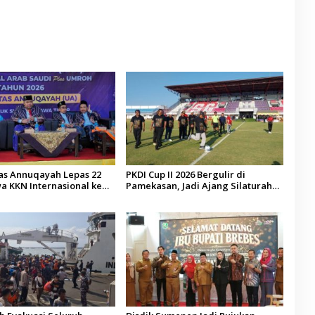
tas Annuqayah Lepas 22
PKDI Cup II 2026 Bergulir di
a KKN Internasional ke
Pamekasan, Jadi Ajang Silaturahmi
di
Kepala Desa se-Madura