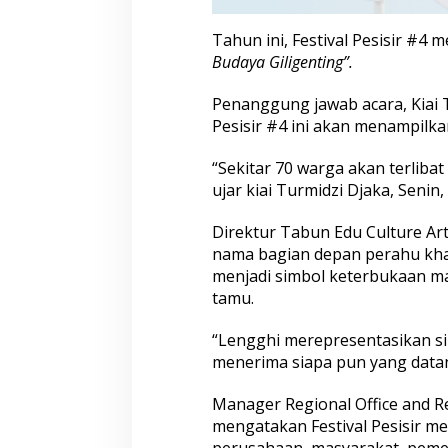
K
i
Tahun ini, Festival Pesisir #4
a
Budaya Giligenting”.
n
T
Penanggung jawab acara, Kiai T
e
Pesisir #4 ini akan menampilkan
r
a
s
“Sekitar 70 warga akan terlibat
a
ujar kiai Turmidzi Djaka, Senin
b
a
Direktur Tabun Edu Culture Art
g
i
nama bagian depan perahu khas
W
menjadi simbol keterbukaan ma
a
tamu.
r
g
“Lengghi merepresentasikan s
a
menerima siapa pun yang datan
Manager Regional Office and R
mengatakan Festival Pesisir men