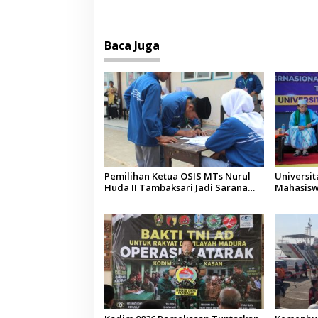
Baca Juga
Pemilihan Ketua OSIS MTs Nurul
Universi
Huda II Tambaksari Jadi Sarana
Mahasisw
Pendidikan Demokrasi bagi Siswa
Arab Sau