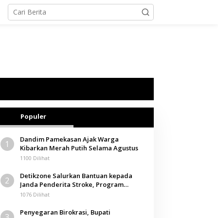
Populer
Dandim Pamekasan Ajak Warga
1
Kibarkan Merah Putih Selama Agustus
1100 Dilihat
Detikzone Salurkan Bantuan kepada
2
Janda Penderita Stroke, Program
Berbagi Masuki Hari ke-61
1076 Dilihat
Penyegaran Birokrasi, Bupati
3