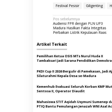
Festival Pesisir
Giligenting
H
N
Pos sebelumnya
Audiensi FPR dengan PLN UP3
a
Madura Hasilkan Fakta Integritas
v
Perbaikan Listrik Kepulauan Raas
i
Artikel Terkait
g
a
Pemilihan Ketua OSIS MTs Nurul Huda II
s
Tambaksari Jadi Sarana Pendidikan Demokras
Siswa
i
PKDI Cup II 2026 Bergulir di Pamekasan, Jadi 
p
Silaturahmi Kepala Desa se-Madura
o
Kemenhub Evakuasi Seluruh Korban KMP Mut
s
Sentosa II, Operator Diaudit
Mahasiswa STIT Aqidah Usymuni Sumenep d
PTIQ Bantu Pemulangan Jenazah WNI Asal Ac
Malaysia