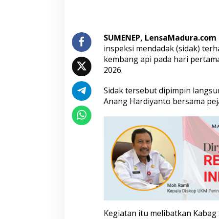
S
i
d
a
SUMENEP, LensaMadura.com
k
inspeksi mendadak (sidak) ter
P
kembang api pada hari pertama
e
2026.
n
j
u
Sidak tersebut dipimpin lang
a
Anang Hardiyanto bersama pej
l
a
n
P
e
t
a
s
a
n
Kegiatan itu melibatkan Kabag 