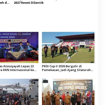
eh di
2027 Resmi Dilantik
tas Annuqayah Lepas 22
PKDI Cup II 2026 Bergulir di
a KKN Internasional ke
Pamekasan, Jadi Ajang Silaturahmi
di
Kepala Desa se-Madura