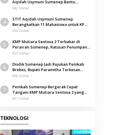
Aqidah Usymuni Sumenep Bantu
Pengurusan Jenazah WNI di Malaysia
982 Dilihat
STIT Aqidah Usymuni Sumenep
4
Berangkatkan 11 Mahasiswa untuk KPM
Internasional di Malaysia
954 Dilihat
KMP Mutiara Sentosa 2 Terbakar di
5
Perairan Sumenep, Ratusan Penumpang
Dievakuasi
923 Dilihat
Disdik Sumenep Jadi Rujukan Pemkab
6
Brebes, Bupati Paramitha Terkesan
Pendidikan Berbasis Budaya
898 Dilihat
Pemkab Sumenep Bergerak Cepat
7
Tangani KMP Mutiara Sentosa 2 yang
Terbakar
897 Dilihat
TEKNOLOGI