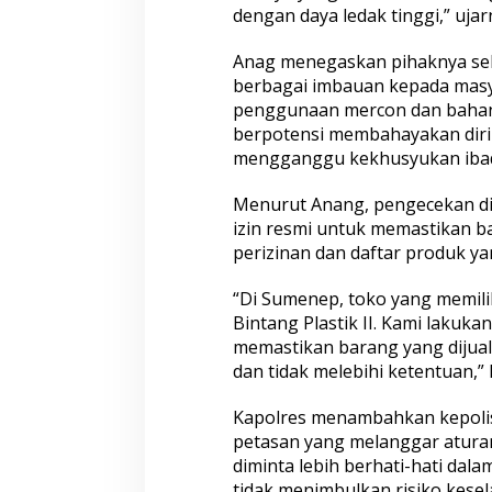
dengan daya ledak tinggi,” ujar
Anag menegaskan pihaknya se
berbagai imbauan kepada mas
penggunaan mercon dan bahan
berpotensi membahayakan diri 
mengganggu kekhusyukan iba
Menurut Anang, pengecekan di
izin resmi untuk memastikan b
perizinan dan daftar produk yan
“Di Sumenep, toko yang memilik
Bintang Plastik II. Kami lakuk
memastikan barang yang dijual 
dan tidak melebihi ketentuan,” 
Kapolres menambahkan kepolis
petasan yang melanggar atura
diminta lebih berhati-hati da
tidak menimbulkan risiko kesel