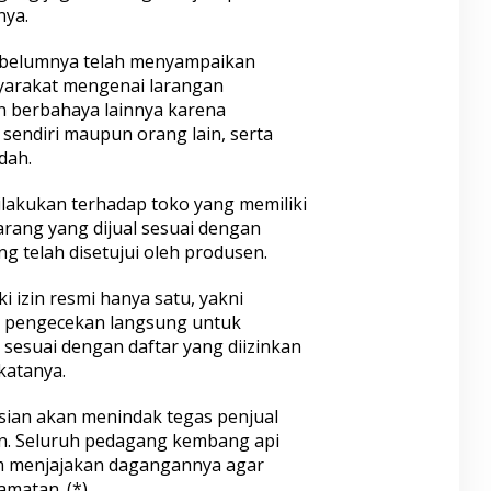
nya.
belumnya telah menyampaikan
yarakat mengenai larangan
 berbahaya lainnya karena
sendiri maupun orang lain, serta
dah.
lakukan terhadap toko yang memiliki
arang yang dijual sesuai dengan
g telah disetujui oleh produsen.
i izin resmi hanya satu, yakni
an pengecekan langsung untuk
sesuai dengan daftar yang diizinkan
katanya.
ian akan menindak tegas penjual
n. Seluruh pedagang kembang api
lam menjajakan dagangannya agar
amatan. (*)