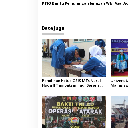
PTIQ Bantu Pemulangan Jenazah WNI Asal Ac
Malaysia
Baca Juga
Pemilihan Ketua OSIS MTs Nurul
Universi
Huda II Tambaksari Jadi Sarana
Mahasisw
Pendidikan Demokrasi bagi Siswa
Arab Sau