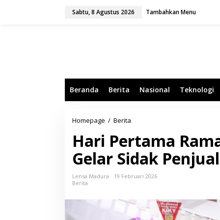
L
Sabtu, 8 Agustus 2026
Tambahkan Menu
e
w
a
t
i
k
e
k
o
Beranda
Berita
Nasional
Teknologi
n
t
e
n
Homepage
/
Berita
H
a
Hari Pertama Rama
r
i
Gelar Sidak Penjua
P
e
r
Lensa Madura
19 Februari 2026
t
Berita
a
m
a
R