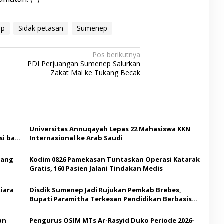
ep
Sidak petasan
Sumenep
Pos berikutnya
PDI Perjuangan Sumenep Salurkan
Zakat Mal ke Tukang Becak
Universitas Annuqayah Lepas 22 Mahasiswa KKN
i bagi
Internasional ke Arab Saudi
Ajang
Kodim 0826 Pamekasan Tuntaskan Operasi Katarak
Gratis, 160 Pasien Jalani Tindakan Medis
iara
Disdik Sumenep Jadi Rujukan Pemkab Brebes,
Bupati Paramitha Terkesan Pendidikan Berbasis
Budaya
an
Pengurus OSIM MTs Ar-Rasyid Duko Periode 2026-