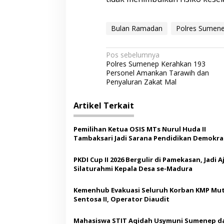
Bulan Ramadan
Polres Sumen
N
Pos sebelumnya
Polres Sumenep Kerahkan 193
a
Personel Amankan Tarawih dan
v
Penyaluran Zakat Mal
i
Artikel Terkait
g
a
Pemilihan Ketua OSIS MTs Nurul Huda II
s
Tambaksari Jadi Sarana Pendidikan Demokras
Siswa
i
PKDI Cup II 2026 Bergulir di Pamekasan, Jadi 
p
Silaturahmi Kepala Desa se-Madura
o
Kemenhub Evakuasi Seluruh Korban KMP Mut
s
Sentosa II, Operator Diaudit
Mahasiswa STIT Aqidah Usymuni Sumenep d