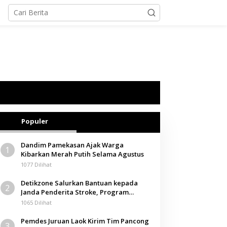
Populer
Dandim Pamekasan Ajak Warga
1
Kibarkan Merah Putih Selama Agustus
1077 Dilihat
Detikzone Salurkan Bantuan kepada
2
Janda Penderita Stroke, Program
Berbagi Masuki Hari ke-61
1065 Dilihat
Pemdes Juruan Laok Kirim Tim Pancong
3