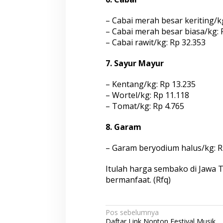
– Cabai merah besar keriting/k
– Cabai merah besar biasa/kg: 
– Cabai rawit/kg: Rp 32.353
7. Sayur Mayur
– Kentang/kg: Rp 13.235
– Wortel/kg: Rp 11.118
– Tomat/kg: Rp 4.765
8. Garam
– Garam beryodium halus/kg: R
Itulah harga sembako di Jawa 
bermanfaat. (Rfq)
N
Pos sebelumnya
Daftar Link Nonton Festival Musik