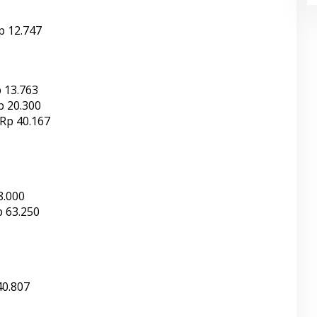
p 12.747
p 13.763
p 20.300
 Rp 40.167
8.000
 63.250
40.807