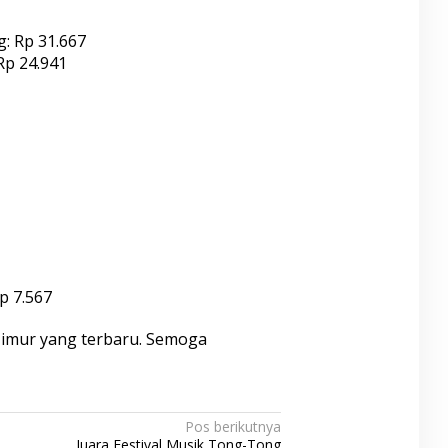
g: Rp 31.667
Rp 24.941
p 7.567
Timur yang terbaru. Semoga
Pos berikutnya
Juara Festival Musik Tong-Tong