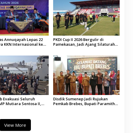
tas Annuqayah Lepas 22
PKDI Cup II 2026 Bergulir di
a KKN Internasional ke
Pamekasan, Jadi Ajang Silaturahmi
di
Kepala Desa se-Madura
 Evakuasi Seluruh
Disdik Sumenep Jadi Rujukan
P Mutiara Sentosa II,
Pemkab Brebes, Bupati Paramitha
 Diaudit
Terkesan Pendidikan Berbasis
Budaya
View More