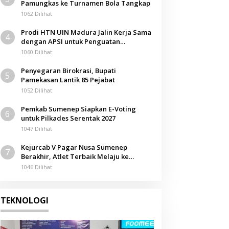
Pamungkas ke Turnamen Bola Tangkap
1062 Dilihat
Prodi HTN UIN Madura Jalin Kerja Sama
4
dengan APSI untuk Penguatan
Kompetensi Mahasiswa
1060 Dilihat
Penyegaran Birokrasi, Bupati
5
Pamekasan Lantik 85 Pejabat
1052 Dilihat
Pemkab Sumenep Siapkan E-Voting
6
untuk Pilkades Serentak 2027
1047 Dilihat
Kejurcab V Pagar Nusa Sumenep
7
Berakhir, Atlet Terbaik Melaju ke
Kejurwil Jatim
1046 Dilihat
TEKNOLOGI