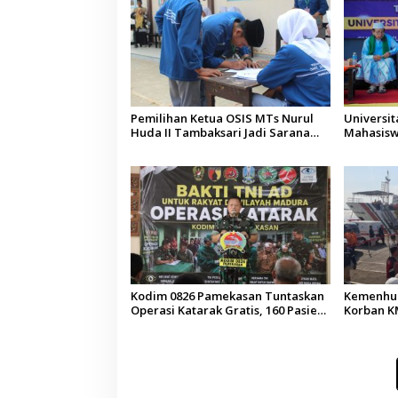
Pemilihan Ketua OSIS MTs Nurul
Universi
Huda II Tambaksari Jadi Sarana
Mahasisw
Pendidikan Demokrasi bagi Siswa
Arab Sau
Kodim 0826 Pamekasan Tuntaskan
Kemenhub
Operasi Katarak Gratis, 160 Pasien
Korban KM
Jalani Tindakan Medis
Operator