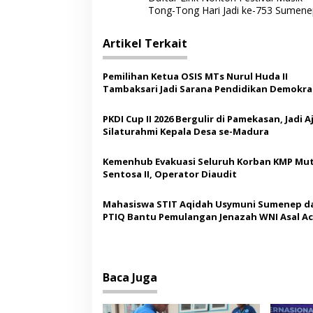
a
Tong-Tong Hari Jadi ke-753 Sumene
v
i
Artikel Terkait
g
Pemilihan Ketua OSIS MTs Nurul Huda II
a
Tambaksari Jadi Sarana Pendidikan Demokras
s
Siswa
PKDI Cup II 2026 Bergulir di Pamekasan, Jadi 
i
Silaturahmi Kepala Desa se-Madura
p
o
Kemenhub Evakuasi Seluruh Korban KMP Mut
Sentosa II, Operator Diaudit
s
Mahasiswa STIT Aqidah Usymuni Sumenep d
PTIQ Bantu Pemulangan Jenazah WNI Asal Ac
Malaysia
Baca Juga