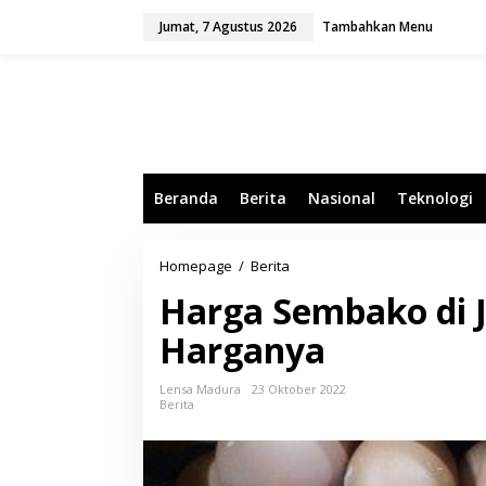
L
Jumat, 7 Agustus 2026
Tambahkan Menu
e
w
a
t
i
k
e
k
o
Beranda
Berita
Nasional
Teknologi
n
t
e
n
Homepage
/
Berita
H
a
Harga Sembako di J
r
g
Harganya
a
S
e
Lensa Madura
23 Oktober 2022
m
Berita
b
a
k
o