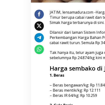
n
y
JATIM, lensamadura.com -Harg
a
Timur berupa cabai rawit dan 
Simak harga terbarunya di sini.
Dilansir dari laman Sistem Inf
Perkembangan Harga Bahan Pok
cabai rawit turun. Semula Rp 3
Tak hanya itu, telur ayam jug
sebelumnya Rp 24.874/kg kini m
Harga sembako di 
1. Beras
– Beras bengawan/kg: Rp 11.84
– Beras mentik/kg: Rp 12.111
– Beras IR 64/kg: Rp 10.259