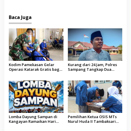
Tindakan Medis
Operator Diaudit
Baca Juga
Kodim Pamekasan Gelar
Kurang dari 24 Jam, Polres
Operasi Katarak Gratis bagi
Sampang Tangkap Dua
Warga Madura
Pelaku Curanmor
Lomba Dayung Sampan di
Pemilihan Ketua OSIS MTs
Kangayan Ramaikan Hari
Nurul Huda II Tambaksari
Jadi ke-757 Kabupaten
Jadi Sarana Pendidikan
Sumenep
Demokrasi bagi Siswa