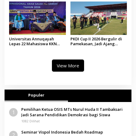
Universitas Annuqayah
PKDI Cup II 2026 Bergulir di
Lepas 22 Mahasiswa KKN
Pamekasan, Jadi Ajang
Internasional ke Arab Saudi
Silaturahmi Kepala Desa se-
Madura
View More
Populer
Pemilihan Ketua OSIS MTs Nurul Huda II Tambaksari
1
Jadi Sarana Pendidikan Demokrasi bagi Siswa
1082 Dilihat
Seminar Vispol Indonesia Bedah Roadmap
2