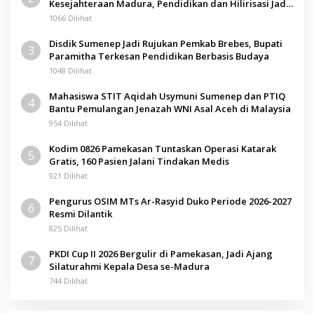
Kesejahteraan Madura, Pendidikan dan Hilirisasi Jadi
Kunci
1066 Dilihat
Disdik Sumenep Jadi Rujukan Pemkab Brebes, Bupati
3
Paramitha Terkesan Pendidikan Berbasis Budaya
1048 Dilihat
Mahasiswa STIT Aqidah Usymuni Sumenep dan PTIQ
4
Bantu Pemulangan Jenazah WNI Asal Aceh di Malaysia
954 Dilihat
Kodim 0826 Pamekasan Tuntaskan Operasi Katarak
5
Gratis, 160 Pasien Jalani Tindakan Medis
921 Dilihat
Pengurus OSIM MTs Ar-Rasyid Duko Periode 2026-2027
6
Resmi Dilantik
825 Dilihat
PKDI Cup II 2026 Bergulir di Pamekasan, Jadi Ajang
7
Silaturahmi Kepala Desa se-Madura
744 Dilihat