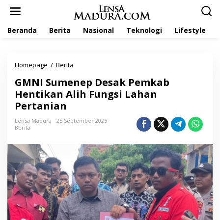
L
e
w
Beranda
Berita
Nasional
Teknologi
Lifestyle
a
t
i
k
Homepage
/
Berita
G
e
M
k
GMNI Sumenep Desak Pemkab
N
o
I
Hentikan Alih Fungsi Lahan
n
S
t
Pertanian
u
e
m
n
Lensa Madura
25 September 2025
e
Berita
n
e
p
D
e
s
a
k
P
e