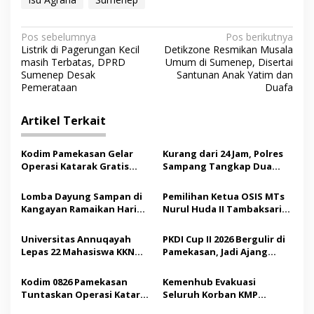
N
Pos sebelumnya
Pos berikutnya
Listrik di Pagerungan Kecil
Detikzone Resmikan Musala
a
masih Terbatas, DPRD
Umum di Sumenep, Disertai
v
Sumenep Desak
Santunan Anak Yatim dan
Pemerataan
Duafa
i
g
Artikel Terkait
a
s
Kodim Pamekasan Gelar
Kurang dari 24 Jam, Polres
Operasi Katarak Gratis
Sampang Tangkap Dua
i
bagi Warga Madura
Pelaku Curanmor
p
Lomba Dayung Sampan di
Pemilihan Ketua OSIS MTs
Kangayan Ramaikan Hari
Nurul Huda II Tambaksari
o
Jadi ke-757 Kabupaten
Jadi Sarana Pendidikan
s
Sumenep
Demokrasi bagi Siswa
Universitas Annuqayah
PKDI Cup II 2026 Bergulir di
Lepas 22 Mahasiswa KKN
Pamekasan, Jadi Ajang
Internasional ke Arab
Silaturahmi Kepala Desa se-
Saudi
Madura
Kodim 0826 Pamekasan
Kemenhub Evakuasi
Tuntaskan Operasi Katarak
Seluruh Korban KMP
Gratis, 160 Pasien Jalani
Mutiara Sentosa II,