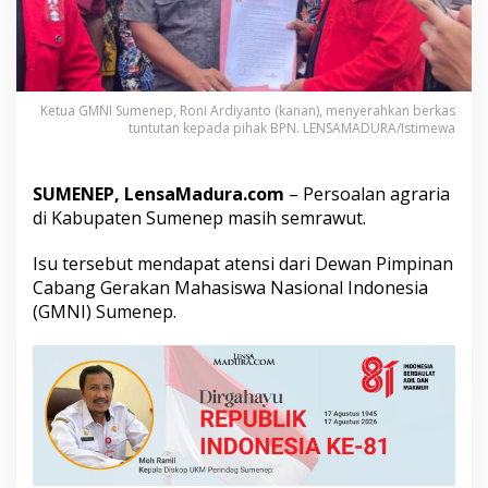
m
k
a
b
H
e
Ketua GMNI Sumenep, Roni Ardiyanto (kanan), menyerahkan berkas
n
tuntutan kepada pihak BPN. LENSAMADURA/Istimewa
t
i
k
SUMENEP, LensaMadura.com
– Persoalan agraria
a
di Kabupaten Sumenep masih semrawut.
n
A
Isu tersebut mendapat atensi dari Dewan Pimpinan
l
i
Cabang Gerakan Mahasiswa Nasional Indonesia
h
(GMNI) Sumenep.
F
u
n
g
s
i
L
a
h