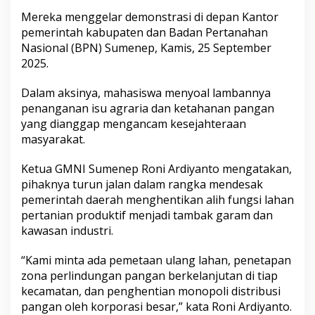
a
Mereka menggelar demonstrasi di depan Kantor
n
pemerintah kabupaten dan Badan Pertanahan
P
e
Nasional (BPN) Sumenep, Kamis, 25 September
r
2025.
t
a
Dalam aksinya, mahasiswa menyoal lambannya
n
penanganan isu agraria dan ketahanan pangan
i
a
yang dianggap mengancam kesejahteraan
n
masyarakat.
Ketua GMNI Sumenep Roni Ardiyanto mengatakan,
pihaknya turun jalan dalam rangka mendesak
pemerintah daerah menghentikan alih fungsi lahan
pertanian produktif menjadi tambak garam dan
kawasan industri.
“Kami minta ada pemetaan ulang lahan, penetapan
zona perlindungan pangan berkelanjutan di tiap
kecamatan, dan penghentian monopoli distribusi
pangan oleh korporasi besar,” kata Roni Ardiyanto.