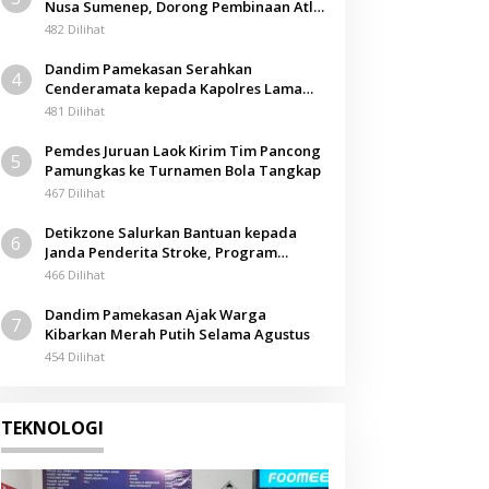
Nusa Sumenep, Dorong Pembinaan Atlet
Berkarakter
482 Dilihat
Dandim Pamekasan Serahkan
4
Cenderamata kepada Kapolres Lama
pada Acara Kenal Pamit
481 Dilihat
Pemdes Juruan Laok Kirim Tim Pancong
5
Pamungkas ke Turnamen Bola Tangkap
467 Dilihat
Detikzone Salurkan Bantuan kepada
6
Janda Penderita Stroke, Program
Berbagi Masuki Hari ke-61
466 Dilihat
Dandim Pamekasan Ajak Warga
7
Kibarkan Merah Putih Selama Agustus
454 Dilihat
TEKNOLOGI