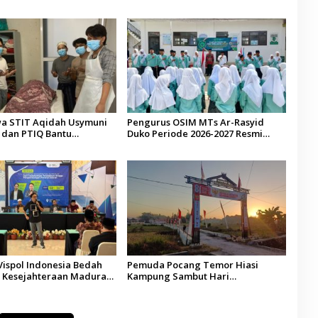
a STIT Aqidah Usymuni
Pengurus OSIM MTs Ar-Rasyid
dan PTIQ Bantu
Duko Periode 2026-2027 Resmi
an Jenazah WNI Asal
Dilantik
alaysia
Vispol Indonesia Bedah
Pemuda Pocang Temor Hiasi
Kesejahteraan Madura,
Kampung Sambut Hari
n dan Hilirisasi Jadi
Kemerdekaan RI