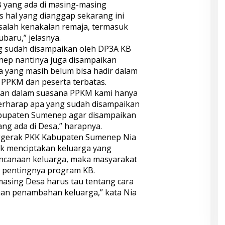
B yang ada di masing-masing
 hal yang dianggap sekarang ini
salah kenakalan remaja, termasuk
aru,” jelasnya.
ng sudah disampaikan oleh DP3A KB
ep nantinya juga disampaikan
a yang masih belum bisa hadir dalam
 PPKM dan peserta terbatas.
dan dalam suasana PPKM kami hanya
rharap apa yang sudah disampaikan
abupaten Sumenep agar disampaikan
ng ada di Desa,” harapnya.
nggerak PKK Kabupaten Sumenep Nia
uk menciptakan keluarga yang
rencanaan keluarga, maka masyarakat
g pentingnya program KB.
masing Desa harus tau tentang cara
an penambahan keluarga,” kata Nia