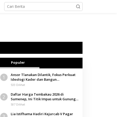
Populer
Ansor Tlanakan Dilantik, Fokus Perkuat
1
Ideologi Kader dan Bangun
Kemandirian Ekonomi
533 Dilihat
Daftar Harga Tembakau 2026 di
2
Sumenep, Ini Titik Impas untuk Gunung,
Tegal, dan Sawah
507 Dilihat
Lia Istifhama Hadiri Kejurcab V Pagar
3