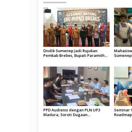
Disdik Sumenep Jadi Rujukan
Mahasisw
Pemkab Brebes, Bupati Paramitha
Sumenep 
Terkesan Pendidikan Berbasis
Pemulang
Budaya
Aceh di M
PPD Audiensi dengan PLN UP3
Seminar 
Madura, Soroti Dugaan
Roadmap 
Pelanggaran Program Listrik Desa
Pendidika
di Sumenep
Kunci