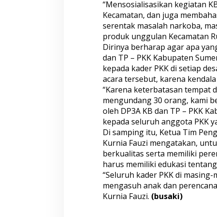
“Mensosialisasikan kegiatan K
s
Kecamatan, dan juga membahas
a
serentak masalah narkoba, ma
s
i
produk unggulan Kecamatan Rub
K
Dirinya berharap agar apa ya
B
dan TP – PKK Kabupaten Sumen
kepada kader PKK di setiap des
acara tersebut, karena kendala
“Karena keterbatasan tempat 
mengundang 30 orang, kami be
oleh DP3A KB dan TP – PKK K
kepada seluruh anggota PKK ya
Di samping itu, Ketua Tim Pe
Kurnia Fauzi mengatakan, unt
berkualitas serta memiliki pe
harus memiliki edukasi tentan
“Seluruh kader PKK di masing-
mengasuh anak dan perencana
Kurnia Fauzi.
(busaki)