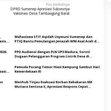
Pos berikutnya
DPRD Sumenep Apresiasi Suksesnya
Vaksinasi Desa Tambaagung Barat
,
Mahasiswa STIT Aqidah Usymuni Sumenep dan
asis
PTIQ Bantu Pemulangan Jenazah WNI Asal Aceh di
Malaysia
2026-
PPD Audiensi dengan PLN UP3 Madura, Soroti
Dugaan Pelanggaran Program Listrik Desa di
Sumenep
Pemuda Pocang Temor Hiasi Kampung Sambut Hari
sasi
Kemerdekaan RI
an
Menhub Tinjau Evakuasi Korban Kebakaran KM
Mutiara Sentosa II, Apresiasi Respons Cepat
Pemkab Sumenep