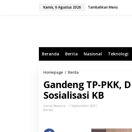
L
Kamis, 6 Agustus 2026
Tambahkan Menu
e
w
a
t
i
k
e
k
o
Beranda
Berita
Nasional
Teknologi
n
t
e
n
Homepage
/
Berita
G
a
Gandeng TP-PKK, D
n
d
Sosialisasi KB
e
n
g
Lensa Madura
1 September 2021
T
Berita
P
-
P
K