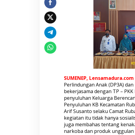
K
,
D
P
3
A
S
u
m
e
n
e
p
G
SUMENEP, Lensamadura.com
e
Perlindungan Anak (DP3A) dan 
l
bekerjasama dengan TP – PKK
a
r
penyuluhan Keluarga Berencana
S
Penyuluhan KB Kecamatan Ruba
o
Arif Susanto selaku Camat Ru
s
kegiatan itu tidak hanya sosial
i
a
juga membahas tentang kenak
l
narkoba dan produk unggulan
i