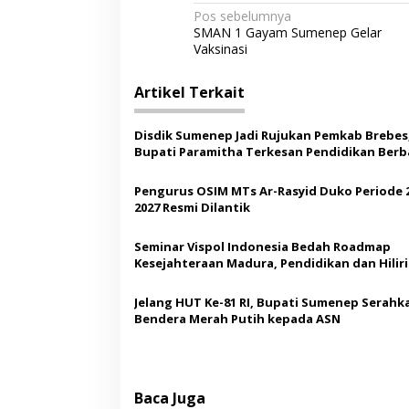
N
Pos sebelumnya
SMAN 1 Gayam Sumenep Gelar
a
Vaksinasi
v
i
Artikel Terkait
g
Disdik Sumenep Jadi Rujukan Pemkab Brebes
a
Bupati Paramitha Terkesan Pendidikan Berb
s
Budaya
Pengurus OSIM MTs Ar-Rasyid Duko Periode 
i
2027 Resmi Dilantik
p
o
Seminar Vispol Indonesia Bedah Roadmap
Kesejahteraan Madura, Pendidikan dan Hiliri
s
Jadi Kunci
Jelang HUT Ke-81 RI, Bupati Sumenep Serahk
Bendera Merah Putih kepada ASN
Baca Juga