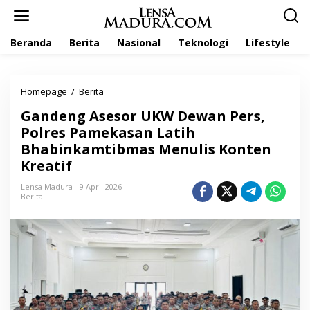
L
e
w
Beranda
Berita
Nasional
Teknologi
Lifestyle
a
t
i
k
Homepage
/
Berita
G
e
a
k
Gandeng Asesor UKW Dewan Pers,
n
o
d
Polres Pamekasan Latih
n
e
t
Bhabinkamtibmas Menulis Konten
n
e
Kreatif
g
n
A
Lensa Madura
9 April 2026
s
Berita
e
s
o
r
U
K
W
D
e