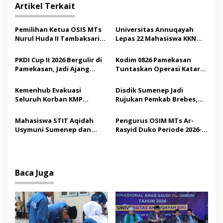
g
Artikel Terkait
a
s
Pemilihan Ketua OSIS MTs
Universitas Annuqayah
Nurul Huda II Tambaksari
Lepas 22 Mahasiswa KKN
i
Jadi Sarana Pendidikan
Internasional ke Arab
p
Demokrasi bagi Siswa
Saudi
PKDI Cup II 2026 Bergulir di
Kodim 0826 Pamekasan
Pamekasan, Jadi Ajang
Tuntaskan Operasi Katarak
o
Silaturahmi Kepala Desa se-
Gratis, 160 Pasien Jalani
s
Madura
Tindakan Medis
Kemenhub Evakuasi
Disdik Sumenep Jadi
Seluruh Korban KMP
Rujukan Pemkab Brebes,
Mutiara Sentosa II,
Bupati Paramitha Terkesan
Operator Diaudit
Pendidikan Berbasis
Mahasiswa STIT Aqidah
Pengurus OSIM MTs Ar-
Budaya
Usymuni Sumenep dan
Rasyid Duko Periode 2026-
PTIQ Bantu Pemulangan
2027 Resmi Dilantik
Jenazah WNI Asal Aceh di
Malaysia
Baca Juga