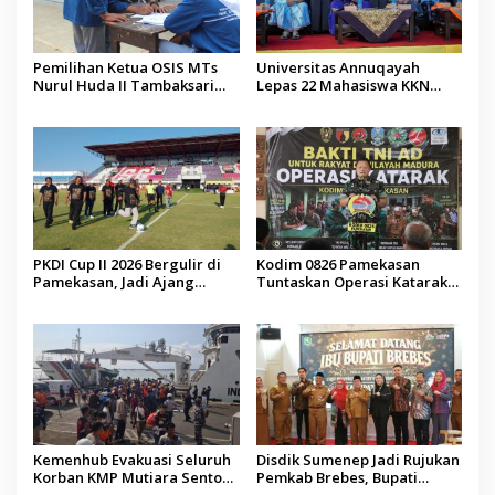
Pemilihan Ketua OSIS MTs
Universitas Annuqayah
Nurul Huda II Tambaksari
Lepas 22 Mahasiswa KKN
Jadi Sarana Pendidikan
Internasional ke Arab Saudi
Demokrasi bagi Siswa
PKDI Cup II 2026 Bergulir di
Kodim 0826 Pamekasan
Pamekasan, Jadi Ajang
Tuntaskan Operasi Katarak
Silaturahmi Kepala Desa se-
Gratis, 160 Pasien Jalani
Madura
Tindakan Medis
Kemenhub Evakuasi Seluruh
Disdik Sumenep Jadi Rujukan
Korban KMP Mutiara Sentosa
Pemkab Brebes, Bupati