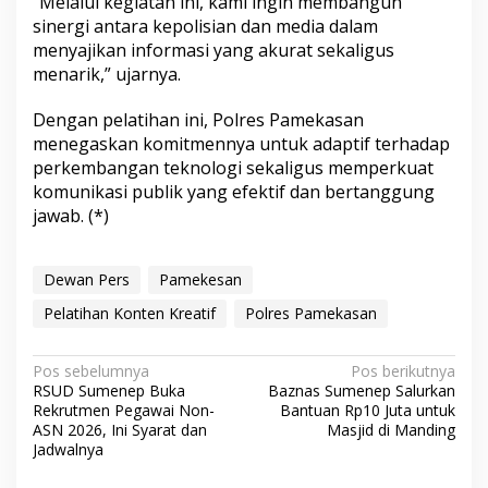
“Melalui kegiatan ini, kami ingin membangun
sinergi antara kepolisian dan media dalam
menyajikan informasi yang akurat sekaligus
menarik,” ujarnya.
Dengan pelatihan ini, Polres Pamekasan
menegaskan komitmennya untuk adaptif terhadap
perkembangan teknologi sekaligus memperkuat
komunikasi publik yang efektif dan bertanggung
jawab. (*)
Dewan Pers
Pamekesan
Pelatihan Konten Kreatif
Polres Pamekasan
N
Pos sebelumnya
Pos berikutnya
RSUD Sumenep Buka
Baznas Sumenep Salurkan
a
Rekrutmen Pegawai Non-
Bantuan Rp10 Juta untuk
v
ASN 2026, Ini Syarat dan
Masjid di Manding
Jadwalnya
i