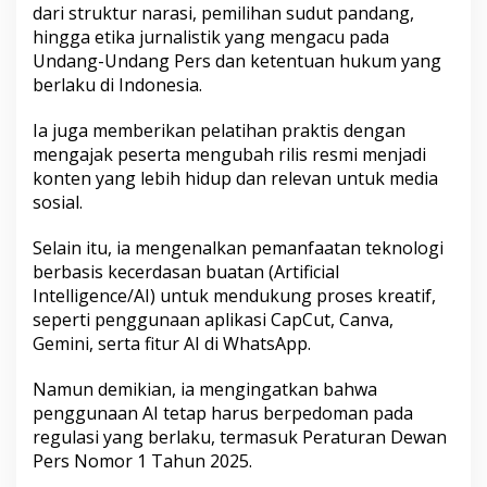
dari struktur narasi, pemilihan sudut pandang,
K
o
hingga etika jurnalistik yang mengacu pada
n
Undang-Undang Pers dan ketentuan hukum yang
t
berlaku di Indonesia.
e
n
Ia juga memberikan pelatihan praktis dengan
K
r
mengajak peserta mengubah rilis resmi menjadi
e
konten yang lebih hidup dan relevan untuk media
a
sosial.
t
i
Selain itu, ia mengenalkan pemanfaatan teknologi
f
berbasis kecerdasan buatan (Artificial
Intelligence/AI) untuk mendukung proses kreatif,
seperti penggunaan aplikasi CapCut, Canva,
Gemini, serta fitur AI di WhatsApp.
Namun demikian, ia mengingatkan bahwa
penggunaan AI tetap harus berpedoman pada
regulasi yang berlaku, termasuk Peraturan Dewan
Pers Nomor 1 Tahun 2025.