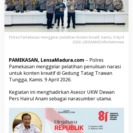
w
a
n
P
e
r
s
Polres Pamekasan menggelar pelatihan konten kreatif, Kamis, 9 April
,
2026. LENSAMADURA/Istimewa
P
o
l
PAMEKASAN, LensaMadura.com
– Polres
r
Pamekasan menggelar pelatihan penulisan narasi
e
s
untuk konten kreatif di Gedung Tatag Trawan
P
Tungga, Kamis. 9 April 2026.
a
m
Kegiatan ini menghadirkan Asesor UKW Dewan
e
Pers Hairul Anam sebagai narasumber utama.
k
a
s
a
n
L
a