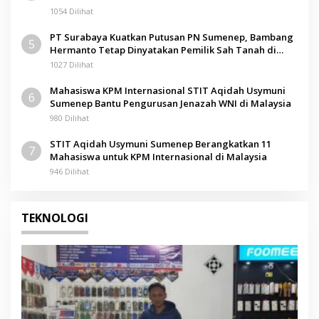
1054 Dilihat
PT Surabaya Kuatkan Putusan PN Sumenep, Bambang
5
Hermanto Tetap Dinyatakan Pemilik Sah Tanah di
Pamolokan
1027 Dilihat
Mahasiswa KPM Internasional STIT Aqidah Usymuni
6
Sumenep Bantu Pengurusan Jenazah WNI di Malaysia
980 Dilihat
STIT Aqidah Usymuni Sumenep Berangkatkan 11
7
Mahasiswa untuk KPM Internasional di Malaysia
946 Dilihat
TEKNOLOGI