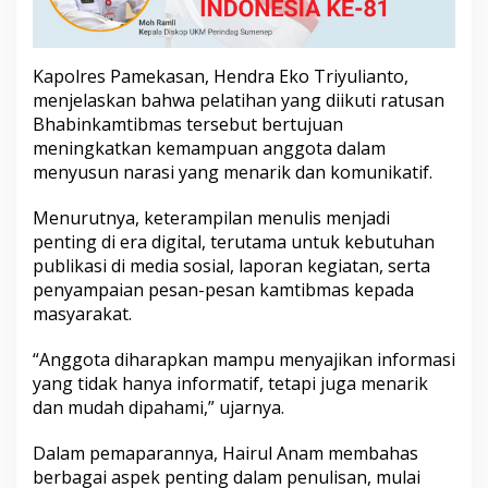
t
i
h
B
Kapolres Pamekasan, Hendra Eko Triyulianto,
h
menjelaskan bahwa pelatihan yang diikuti ratusan
a
Bhabinkamtibmas tersebut bertujuan
b
meningkatkan kemampuan anggota dalam
i
n
menyusun narasi yang menarik dan komunikatif.
k
a
Menurutnya, keterampilan menulis menjadi
m
penting di era digital, terutama untuk kebutuhan
t
publikasi di media sosial, laporan kegiatan, serta
i
b
penyampaian pesan-pesan kamtibmas kepada
m
masyarakat.
a
s
“Anggota diharapkan mampu menyajikan informasi
M
yang tidak hanya informatif, tetapi juga menarik
e
n
dan mudah dipahami,” ujarnya.
u
l
Dalam pemaparannya, Hairul Anam membahas
i
berbagai aspek penting dalam penulisan, mulai
s