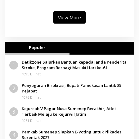
II, Operator Diaudit
Paramitha Terkesan
Pendidikan Berbasis Budaya
View More
Populer
Detikzone Salurkan Bantuan kepada Janda Penderita
1
Stroke, Program Berbagi Masuki Hari ke-61
1095 Dilihat
Penyegaran Birokrasi, Bupati Pamekasan Lantik 85
2
Pejabat
1076 Dilihat
Kejurcab V Pagar Nusa Sumenep Berakhir, Atlet
3
Terbaik Melaju ke Kejurwil Jatim
1061 Dilihat
Pemkab Sumenep Siapkan E-Voting untuk Pilkades
4
Serentak 2027