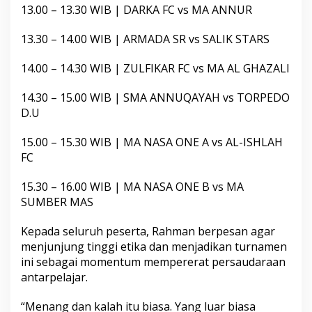
13.00 – 13.30 WIB | DARKA FC vs MA ANNUR
y
a
h
13.30 – 14.00 WIB | ARMADA SR vs SALIK STARS
14.00 – 14.30 WIB | ZULFIKAR FC vs MA AL GHAZALI
14.30 – 15.00 WIB | SMA ANNUQAYAH vs TORPEDO
D.U
15.00 – 15.30 WIB | MA NASA ONE A vs AL-ISHLAH
FC
15.30 – 16.00 WIB | MA NASA ONE B vs MA
SUMBER MAS
Kepada seluruh peserta, Rahman berpesan agar
menjunjung tinggi etika dan menjadikan turnamen
ini sebagai momentum mempererat persaudaraan
antarpelajar.
“Menang dan kalah itu biasa. Yang luar biasa