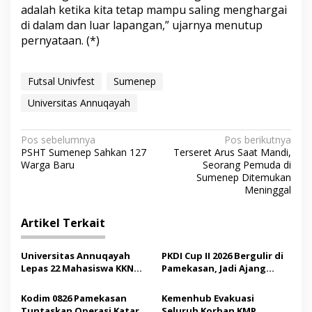
adalah ketika kita tetap mampu saling menghargai
di dalam dan luar lapangan,” ujarnya menutup
pernyataan. (*)
Futsal Univfest
Sumenep
Universitas Annuqayah
N
Pos sebelumnya
Pos berikutnya
PSHT Sumenep Sahkan 127
Terseret Arus Saat Mandi,
a
Warga Baru
Seorang Pemuda di
v
Sumenep Ditemukan
Meninggal
i
g
Artikel Terkait
a
s
Universitas Annuqayah
PKDI Cup II 2026 Bergulir di
Lepas 22 Mahasiswa KKN
Pamekasan, Jadi Ajang
i
Internasional ke Arab
Silaturahmi Kepala Desa se-
p
Saudi
Madura
Kodim 0826 Pamekasan
Kemenhub Evakuasi
Tuntaskan Operasi Katarak
Seluruh Korban KMP