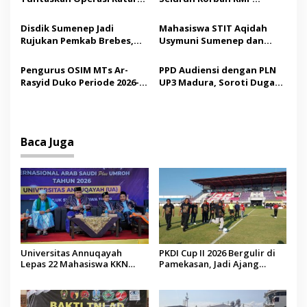
o
Gratis, 160 Pasien Jalani
Mutiara Sentosa II,
s
Tindakan Medis
Operator Diaudit
Disdik Sumenep Jadi
Mahasiswa STIT Aqidah
Rujukan Pemkab Brebes,
Usymuni Sumenep dan
Bupati Paramitha Terkesan
PTIQ Bantu Pemulangan
Pendidikan Berbasis
Jenazah WNI Asal Aceh di
Pengurus OSIM MTs Ar-
PPD Audiensi dengan PLN
Budaya
Malaysia
Rasyid Duko Periode 2026-
UP3 Madura, Soroti Dugaan
2027 Resmi Dilantik
Pelanggaran Program
Listrik Desa di Sumenep
Baca Juga
Universitas Annuqayah
PKDI Cup II 2026 Bergulir di
Lepas 22 Mahasiswa KKN
Pamekasan, Jadi Ajang
Internasional ke Arab Saudi
Silaturahmi Kepala Desa se-
Madura