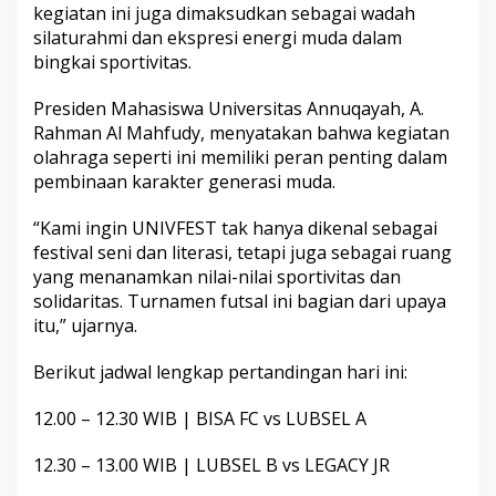
kegiatan ini juga dimaksudkan sebagai wadah
E
S
silaturahmi dan ekspresi energi muda dalam
T
bingkai sportivitas.
I
I
Presiden Mahasiswa Universitas Annuqayah, A.
B
Rahman Al Mahfudy, menyatakan bahwa kegiatan
E
M
olahraga seperti ini memiliki peran penting dalam
U
pembinaan karakter generasi muda.
n
i
“Kami ingin UNIVFEST tak hanya dikenal sebagai
v
festival seni dan literasi, tetapi juga sebagai ruang
e
r
yang menanamkan nilai-nilai sportivitas dan
s
solidaritas. Turnamen futsal ini bagian dari upaya
i
itu,” ujarnya.
t
a
Berikut jadwal lengkap pertandingan hari ini:
s
A
n
12.00 – 12.30 WIB | BISA FC vs LUBSEL A
n
u
12.30 – 13.00 WIB | LUBSEL B vs LEGACY JR
q
a