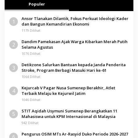
Populer
Ansor Tlanakan Dilantik, Fokus Perkuat Ideologi Kader
1
dan Bangun Kemandirian Ekonomi
1179 Dilihat
Dandim Pamekasan Ajak Warga Kibarkan Merah Putih
2
Selama Agustus
1076 Dilihat
Detikzone Salurkan Bantuan kepada Janda Penderita
3
Stroke, Program Berbagi Masuki Hari ke-61
1064 Dilihat
Kejurcab V Pagar Nusa Sumenep Berakhir, Atlet
4
Terbaik Melaju ke Kejurwil Jatim
1046 Dilihat
STIT Aqidah Usymuni Sumenep Berangkatkan 11
5
Mahasiswa untuk KPM Internasional di Malaysia
942 Dilihat
Pengurus OSIM MTs Ar-Rasyid Duko Periode 2026-2027
6