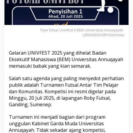
d
a
n
K
o
m
Flyer futsal Univfest II BEM Universitas Annuqayah.
u
LENSAMADURA/Istimewa
n
i
t
Gelaran UNIVFEST 2025 yang dihelat Badan
a
Eksekutif Mahasiswa (BEM) Universitas Annuqayah
s
memasuki babak yang kian semarak.
R
a
m
Salah satu agenda yang paling menyedot perhatian
a
publik adalah Turnamen Futsal Antar Tim Pelajar
i
dan Komunitas. Kompetisi ini resmi digelar pada
k
Minggu, 20 Juli 2025, di lapangan Roby Futsal,
a
Ganding, Sumenep.
n
U
N
Turnamen ini menjadi bagian dari program
I
unggulan Kabinet Garda Muda Universitas
V
Annuqayah. Tidak sekadar ajang kompetisi,
F