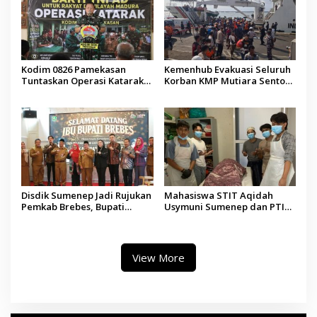
Kodim 0826 Pamekasan
Kemenhub Evakuasi Seluruh
Tuntaskan Operasi Katarak
Korban KMP Mutiara Sentosa
Gratis, 160 Pasien Jalani
II, Operator Diaudit
Tindakan Medis
Disdik Sumenep Jadi Rujukan
Mahasiswa STIT Aqidah
Pemkab Brebes, Bupati
Usymuni Sumenep dan PTIQ
Paramitha Terkesan
Bantu Pemulangan Jenazah
Pendidikan Berbasis Budaya
WNI Asal Aceh di Malaysia
View More