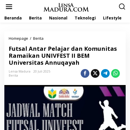
L
e
w
Beranda
Berita
Nasional
Teknologi
Lifestyle
a
t
i
k
Homepage
/
Berita
F
e
u
k
Futsal Antar Pelajar dan Komunitas
t
o
s
Ramaikan UNIVFEST II BEM
n
a
t
Universitas Annuqayah
l
e
A
n
Lensa Madura
20 Juli 2025
n
Berita
t
a
r
P
e
l
a
j
a
r