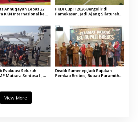
tas Annuqayah Lepas 22
PKDI Cup II 2026 Bergulir di
a KKN Internasional ke
Pamekasan, Jadi Ajang Silaturahmi
di
Kepala Desa se-Madura
 Evakuasi Seluruh
Disdik Sumenep Jadi Rujukan
P Mutiara Sentosa II,
Pemkab Brebes, Bupati Paramitha
 Diaudit
Terkesan Pendidikan Berbasis
Budaya
View More