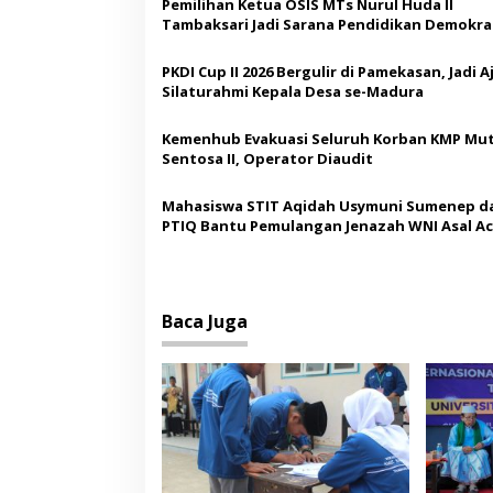
Pemilihan Ketua OSIS MTs Nurul Huda II
a
Tambaksari Jadi Sarana Pendidikan Demokras
s
Siswa
PKDI Cup II 2026 Bergulir di Pamekasan, Jadi 
i
Silaturahmi Kepala Desa se-Madura
p
o
Kemenhub Evakuasi Seluruh Korban KMP Mut
Sentosa II, Operator Diaudit
s
Mahasiswa STIT Aqidah Usymuni Sumenep d
PTIQ Bantu Pemulangan Jenazah WNI Asal Ac
Malaysia
Baca Juga