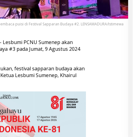
 membaca puisi di Festival Sapparan Budaya #2. LENSAMADURA/Istimewa
– Lesbumi PCNU Sumenep akan
aya #3 pada Jumat, 9 Agustus 2024
ntukan, festival sapparan budaya akan
a Ketua Lesbumi Sumenep, Khairul