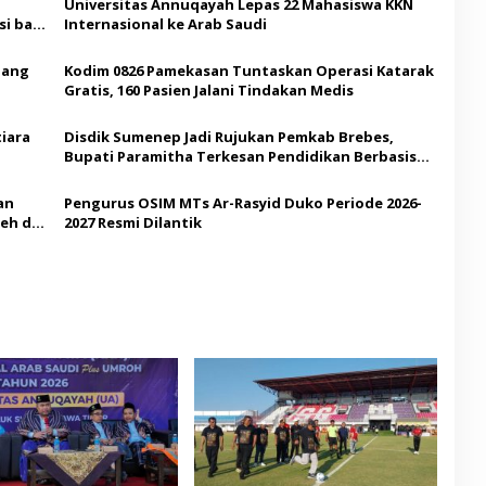
Universitas Annuqayah Lepas 22 Mahasiswa KKN
i bagi
Internasional ke Arab Saudi
Ajang
Kodim 0826 Pamekasan Tuntaskan Operasi Katarak
Gratis, 160 Pasien Jalani Tindakan Medis
iara
Disdik Sumenep Jadi Rujukan Pemkab Brebes,
Bupati Paramitha Terkesan Pendidikan Berbasis
Budaya
an
Pengurus OSIM MTs Ar-Rasyid Duko Periode 2026-
eh di
2027 Resmi Dilantik