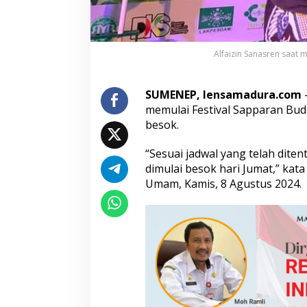
o
k
,
Y
Alfaizin Sanasren saat
u
k
R
SUMENEP, lensamadura.com
a
memulai Festival Sapparan Bud
m
a
besok.
i
k
“Sesuai jadwal yang telah dite
a
dimulai besok hari Jumat,” kat
n
Umam, Kamis, 8 Agustus 2024.
!