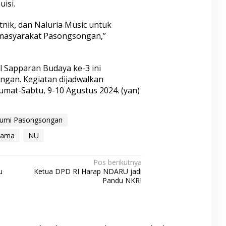
uisi.
nik, dan Naluria Music untuk
asyarakat Pasongsongan,”
l Sapparan Budaya ke-3 ini
gan. Kegiatan dijadwalkan
umat-Sabtu, 9-10 Agustus 2024. (yan)
umi Pasongsongan
lama
NU
Pos berikutnya
u
Ketua DPD RI Harap NDARU jadi
Pandu NKRI