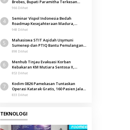
Brebes, Bupati Paramitha Terkesan
Pendidikan Berbasis Budaya
966 Dilihat
Seminar Vispol Indonesia Bedah
4
Roadmap Kesejahteraan Madura,
Pendidikan dan Hilirisasi Jadi Kunci
948 Dilihat
Mahasiswa STIT Aqidah Usymuni
5
Sumenep dan PTIQ Bantu Pemulangan
Jenazah WNI Asal Aceh di Malaysia
898 Dilihat
Menhub Tinjau Evakuasi Korban
6
Kebakaran KM Mutiara Sentosa II,
Apresiasi Respons Cepat Pemkab
853 Dilihat
Sumenep
Kodim 0826 Pamekasan Tuntaskan
7
Operasi Katarak Gratis, 160 Pasien Jalani
Tindakan Medis
833 Dilihat
TEKNOLOGI