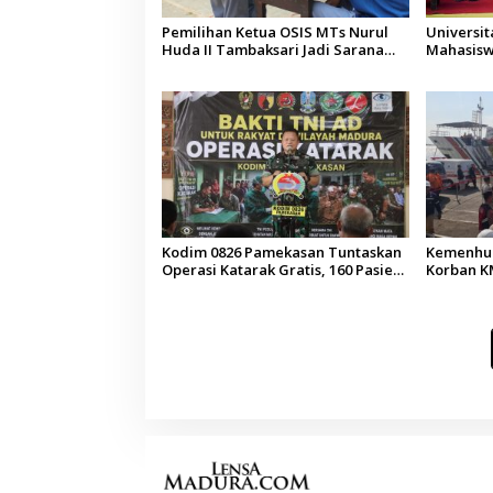
Pemilihan Ketua OSIS MTs Nurul
Universi
Huda II Tambaksari Jadi Sarana
Mahasisw
Pendidikan Demokrasi bagi Siswa
Arab Sau
Kodim 0826 Pamekasan Tuntaskan
Kemenhub
Operasi Katarak Gratis, 160 Pasien
Korban KM
Jalani Tindakan Medis
Operator