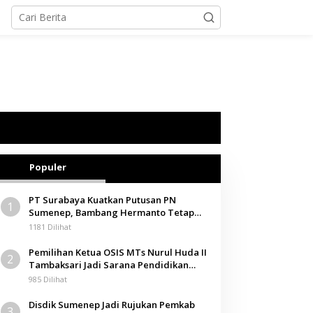
Populer
PT Surabaya Kuatkan Putusan PN
1
Sumenep, Bambang Hermanto Tetap
Dinyatakan Pemilik Sah Tanah di
1181 Dilihat
Pamolokan
Pemilihan Ketua OSIS MTs Nurul Huda II
2
Tambaksari Jadi Sarana Pendidikan
Demokrasi bagi Siswa
985 Dilihat
Disdik Sumenep Jadi Rujukan Pemkab
3