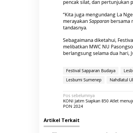
pencak silat, dan pertunjukan p
“Kita juga mengundang La Nget
merayakan
Sapparan
bersama m
tandasnya.
Sebagaimana diketahui, Festiva
melibatkan MWC NU Pasongson
berlangsung selama dua hari, J
Festival Sapparan Budaya
Lesb
Lesbumi Sumenep
Nahdlatul U
N
Pos sebelumnya
KONI Jatim Siapkan 850 Atlet menuj
a
PON 2024
v
i
Artikel Terkait
g