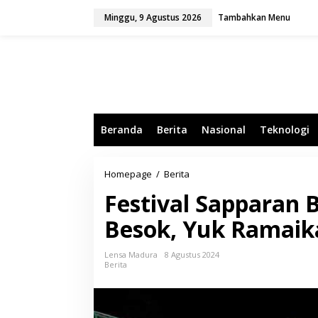
L
Minggu, 9 Agustus 2026
Tambahkan Menu
e
w
a
t
i
k
e
k
o
Beranda
Berita
Nasional
Teknologi
n
t
e
n
Homepage
/
Berita
F
e
Festival Sapparan 
s
t
Besok, Yuk Ramaik
i
v
a
Lensa Madura
8 Agustus 2024
l
Berita
S
a
p
p