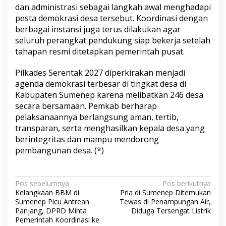
dan administrasi sebagai langkah awal menghadapi
pesta demokrasi desa tersebut. Koordinasi dengan
berbagai instansi juga terus dilakukan agar
seluruh perangkat pendukung siap bekerja setelah
tahapan resmi ditetapkan pemerintah pusat.
Pilkades Serentak 2027 diperkirakan menjadi
agenda demokrasi terbesar di tingkat desa di
Kabupaten Sumenep karena melibatkan 246 desa
secara bersamaan. Pemkab berharap
pelaksanaannya berlangsung aman, tertib,
transparan, serta menghasilkan kepala desa yang
berintegritas dan mampu mendorong
pembangunan desa. (*)
N
Pos sebelumnya
Pos berikutnya
Kelangkaan BBM di
Pria di Sumenep Ditemukan
a
Sumenep Picu Antrean
Tewas di Penampungan Air,
v
Panjang, DPRD Minta
Diduga Tersengat Listrik
Pemerintah Koordinasi ke