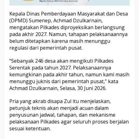
n
2
Kepala Dinas Pemberdayaan Masyarakat dan Desa
4
6
(DPMD) Sumenep, Achmad Dzulkarnain,
D
mengatakan Pilkades diproyeksikan berlangsung
e
pada akhir 2027. Namun, tahapan pelaksanaannya
s
belum ditetapkan karena masih menunggu
a
regulasi dari pemerintah pusat.
“Sebanyak 246 desa akan mengikuti Pilkades
Serentak pada tahun 2027. Pelaksanaannya
kemungkinan pada akhir tahun, namun kami masih
menunggu juknis dari pemerintah pusat,” kata
Achmad Dzulkarnain, Selasa, 30 Juni 2026.
Pria yang akrab disapa Zul itu menjelaskan,
petunjuk teknis akan menjadi acuan dalam
penyusunan jadwal, tahapan, dan mekanisme
pelaksanaan Pilkades agar seluruh proses berjalan
sesuai ketentuan.