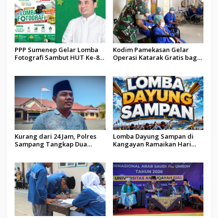
PPP Sumenep Gelar Lomba
Kodim Pamekasan Gelar
Fotografi Sambut HUT Ke-81
Operasi Katarak Gratis bagi
Kemerdekaan RI
Warga Madura
Kurang dari 24 Jam, Polres
Lomba Dayung Sampan di
Sampang Tangkap Dua
Kangayan Ramaikan Hari
Pelaku Curanmor
Jadi ke-757 Kabupaten
Sumenep