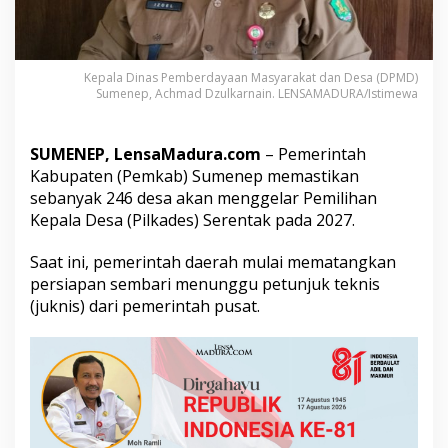
l
k
a
d
Kepala Dinas Pemberdayaan Masyarakat dan Desa (DPMD)
e
Sumenep, Achmad Dzulkarnain. LENSAMADURA/Istimewa
s
S
e
SUMENEP, LensaMadura.com
– Pemerintah
r
e
Kabupaten (Pemkab) Sumenep memastikan
n
sebanyak 246 desa akan menggelar Pemilihan
t
Kepala Desa (Pilkades) Serentak pada 2027.
a
k
Saat ini, pemerintah daerah mulai mematangkan
2
0
persiapan sembari menunggu petunjuk teknis
2
(juknis) dari pemerintah pusat.
7
L
i
b
a
t
k
a