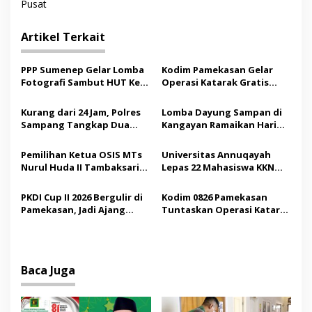
i
Pusat
g
Artikel Terkait
a
s
PPP Sumenep Gelar Lomba
Kodim Pamekasan Gelar
i
Fotografi Sambut HUT Ke-
Operasi Katarak Gratis
p
81 Kemerdekaan RI
bagi Warga Madura
Kurang dari 24 Jam, Polres
Lomba Dayung Sampan di
o
Sampang Tangkap Dua
Kangayan Ramaikan Hari
s
Pelaku Curanmor
Jadi ke-757 Kabupaten
Sumenep
Pemilihan Ketua OSIS MTs
Universitas Annuqayah
Nurul Huda II Tambaksari
Lepas 22 Mahasiswa KKN
Jadi Sarana Pendidikan
Internasional ke Arab
Demokrasi bagi Siswa
Saudi
PKDI Cup II 2026 Bergulir di
Kodim 0826 Pamekasan
Pamekasan, Jadi Ajang
Tuntaskan Operasi Katarak
Silaturahmi Kepala Desa se-
Gratis, 160 Pasien Jalani
Madura
Tindakan Medis
Baca Juga