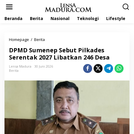
L
e
w
Beranda
Berita
Nasional
Teknologi
Lifestyle
a
t
i
k
Homepage
/
Berita
D
e
P
k
DPMD Sumenep Sebut Pilkades
M
o
D
Serentak 2027 Libatkan 246 Desa
n
S
t
u
Lensa Madura
30 Juni 2026
e
Berita
m
n
e
n
e
p
S
e
b
u
t
P
i