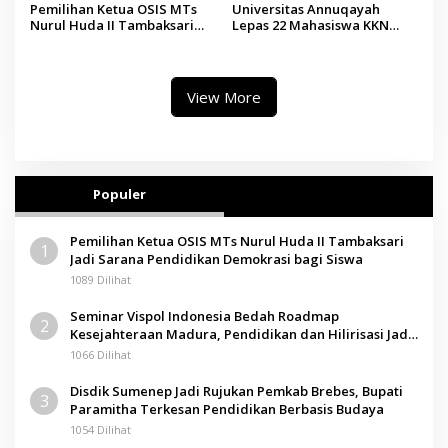
Pemilihan Ketua OSIS MTs
Universitas Annuqayah
Nurul Huda II Tambaksari
Lepas 22 Mahasiswa KKN
Jadi Sarana Pendidikan
Internasional ke Arab Saudi
Demokrasi bagi Siswa
View More
Populer
Pemilihan Ketua OSIS MTs Nurul Huda II Tambaksari
1
Jadi Sarana Pendidikan Demokrasi bagi Siswa
1089 Dilihat
Seminar Vispol Indonesia Bedah Roadmap
2
Kesejahteraan Madura, Pendidikan dan Hilirisasi Jadi
Kunci
1066 Dilihat
Disdik Sumenep Jadi Rujukan Pemkab Brebes, Bupati
3
Paramitha Terkesan Pendidikan Berbasis Budaya
1054 Dilihat