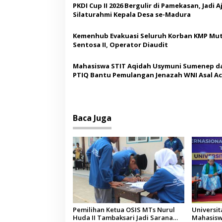
i
PKDI Cup II 2026 Bergulir di Pamekasan, Jadi 
p
Silaturahmi Kepala Desa se-Madura
o
Kemenhub Evakuasi Seluruh Korban KMP Mut
s
Sentosa II, Operator Diaudit
Mahasiswa STIT Aqidah Usymuni Sumenep d
PTIQ Bantu Pemulangan Jenazah WNI Asal Ac
Malaysia
Baca Juga
Pemilihan Ketua OSIS MTs Nurul
Universi
Huda II Tambaksari Jadi Sarana
Mahasisw