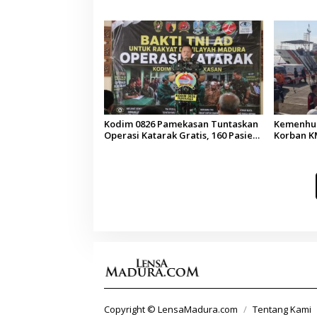
Pendidikan Demokrasi bagi Siswa
Arab Sau
Kodim 0826 Pamekasan Tuntaskan
Kemenhub
Operasi Katarak Gratis, 160 Pasien
Korban KM
Jalani Tindakan Medis
Operator
Copyright © LensaMadura.com
Tentang Kami