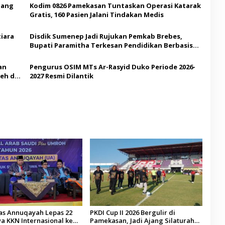
Ajang
Kodim 0826 Pamekasan Tuntaskan Operasi Katarak
Gratis, 160 Pasien Jalani Tindakan Medis
iara
Disdik Sumenep Jadi Rujukan Pemkab Brebes,
Bupati Paramitha Terkesan Pendidikan Berbasis
Budaya
an
Pengurus OSIM MTs Ar-Rasyid Duko Periode 2026-
eh di
2027 Resmi Dilantik
tas Annuqayah Lepas 22
PKDI Cup II 2026 Bergulir di
a KKN Internasional ke
Pamekasan, Jadi Ajang Silaturahmi