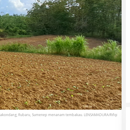
 Pakondang, Rubaru, Sumenep menanam tembakau. LENSAMADURA/Rifqi