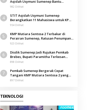
Aqidah Usymuni Sumenep Bantu
Pengurusan Jenazah WNI di Malaysia
982 Dilihat
STIT Aqidah Usymuni Sumenep
4
Berangkatkan 11 Mahasiswa untuk KPM
Internasional di Malaysia
954 Dilihat
KMP Mutiara Sentosa 2 Terbakar di
5
Perairan Sumenep, Ratusan Penumpang
Dievakuasi
923 Dilihat
Disdik Sumenep Jadi Rujukan Pemkab
6
Brebes, Bupati Paramitha Terkesan
Pendidikan Berbasis Budaya
898 Dilihat
Pemkab Sumenep Bergerak Cepat
7
Tangani KMP Mutiara Sentosa 2 yang
Terbakar
897 Dilihat
TEKNOLOGI