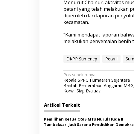
Menurut Chainur, aktivitas mus
petani yang telah melakukan p
diperoleh dari laporan penyulu
kecamatan.
“Kami mendapat laporan bahwa
melakukan penyemaian benih te
DKPP Sumenep
Petani
Sum
N
Pos sebelumnya
Kepala SPPG Humaerah Sejahtera
a
Bantah Pemerataan Anggaran MBG
v
Korwil Siap Evaluasi
i
Artikel Terkait
g
a
Pemilihan Ketua OSIS MTs Nurul Huda II
s
Tambaksari Jadi Sarana Pendidikan Demokras
Siswa