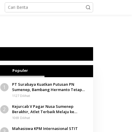
Populer
PT Surabaya Kuatkan Putusan PN
1
Sumenep, Bambang Hermanto Tetap
Dinyatakan Pemilik Sah Tanah di
1127 Dilihat
Pamolokan
Kejurcab V Pagar Nusa Sumenep
2
Berakhir, Atlet Terbaik Melaju ke
Kejurwil Jatim
1069 Dilihat
Mahasiswa KPM Internasional STIT
3