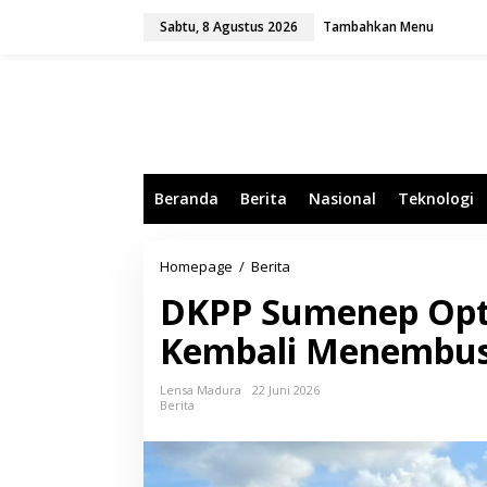
L
Sabtu, 8 Agustus 2026
Tambahkan Menu
e
w
a
t
i
k
e
k
o
Beranda
Berita
Nasional
Teknologi
n
t
e
n
Homepage
/
Berita
D
K
DKPP Sumenep Opti
P
P
Kembali Menembus 
S
u
m
Lensa Madura
22 Juni 2026
e
Berita
n
e
p
O