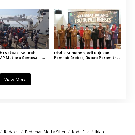
di
Kepala Desa se-Madura
 Evakuasi Seluruh
Disdik Sumenep Jadi Rujukan
P Mutiara Sentosa II,
Pemkab Brebes, Bupati Paramitha
 Diaudit
Terkesan Pendidikan Berbasis
Budaya
View More
Redaksi
Pedoman Media Siber
Kode Etik
Iklan