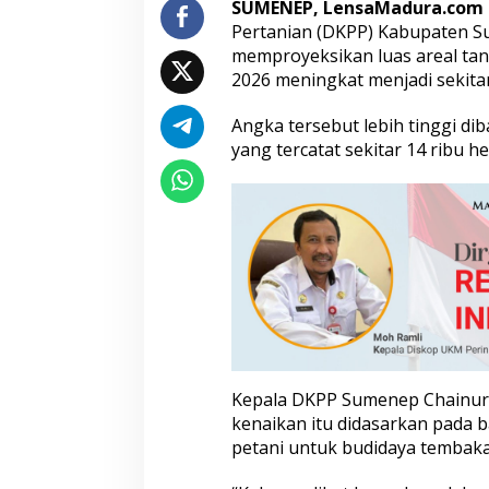
SUMENEP, LensaMadura.com
b
Pertanian (DKPP) Kabupaten S
a
memproyeksikan luas areal t
l
i
2026 meningkat menjadi sekitar
M
e
Angka tersebut lebih tinggi d
n
yang tercatat sekitar 14 ribu he
e
m
b
u
s
1
8
R
i
b
u
H
e
Kepala DKPP Sumenep Chainur
k
kenaikan itu didasarkan pada 
t
petani untuk budidaya tembaka
a
r
e