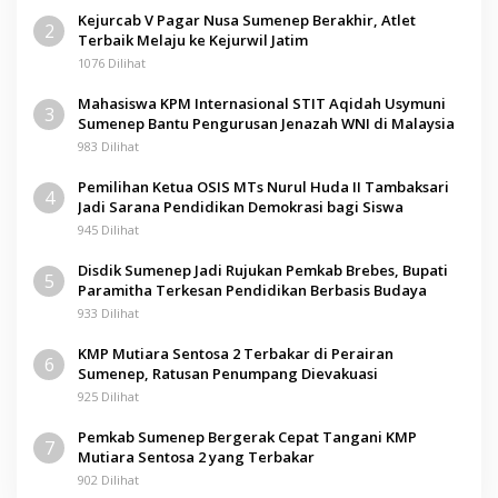
Kejurcab V Pagar Nusa Sumenep Berakhir, Atlet
2
Terbaik Melaju ke Kejurwil Jatim
1076 Dilihat
Mahasiswa KPM Internasional STIT Aqidah Usymuni
3
Sumenep Bantu Pengurusan Jenazah WNI di Malaysia
983 Dilihat
Pemilihan Ketua OSIS MTs Nurul Huda II Tambaksari
4
Jadi Sarana Pendidikan Demokrasi bagi Siswa
945 Dilihat
Disdik Sumenep Jadi Rujukan Pemkab Brebes, Bupati
5
Paramitha Terkesan Pendidikan Berbasis Budaya
933 Dilihat
KMP Mutiara Sentosa 2 Terbakar di Perairan
6
Sumenep, Ratusan Penumpang Dievakuasi
925 Dilihat
Pemkab Sumenep Bergerak Cepat Tangani KMP
7
Mutiara Sentosa 2 yang Terbakar
902 Dilihat