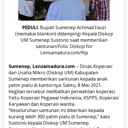
t
u
n
i
A
PEDULI
: Bupati Sumenep Achmad Fauzi
n
(memakai blankon) didampingi Kepala Diskop
a
k
UM Sumenep Sustono saat memberikan
Y
santunan/Foto: Diskop for
a
Lensamadura.com/Rip
t
i
m
Sumenep, Lensamadura.com
– Dinas Koperasi
P
dan Usaha Mikro (Diskop UM) Kabupaten
i
Sumenep memberikan santunan kepada anak
a
yatim piatu di kantornya. Sabtu, 8 Mei 2021.
t
u
Kegitan tersebut melibatkan perwakilan koperasi.
,
Yaitu Koperasi Pegawai Indonesia, KSPPS, Koperasi
I
Karyawan dan koperasi wanita.
n
“Keseluruhan santunan ini diberikan kepada
i
T
kurang lebih 300 yatim piatu di Sumenep,” kata
u
Sustono kepala Diskop UM Sumenep.
j