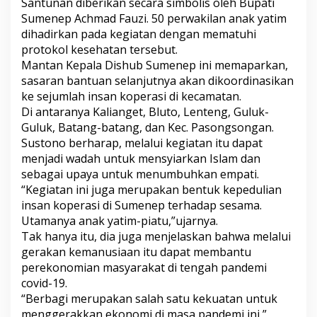
Santunan diberikan secara simbolis oleh Bupati
u
Sumenep Achmad Fauzi. 50 perwakilan anak yatim
a
dihadirkan pada kegiatan dengan mematuhi
n
n
protokol kesehatan tersebut.
y
Mantan Kepala Dishub Sumenep ini memaparkan,
a
sasaran bantuan selanjutnya akan dikoordinasikan
ke sejumlah insan koperasi di kecamatan.
Di antaranya Kalianget, Bluto, Lenteng, Guluk-
Guluk, Batang-batang, dan Kec. Pasongsongan.
Sustono berharap, melalui kegiatan itu dapat
menjadi wadah untuk mensyiarkan Islam dan
sebagai upaya untuk menumbuhkan empati.
“Kegiatan ini juga merupakan bentuk kepedulian
insan koperasi di Sumenep terhadap sesama.
Utamanya anak yatim-piatu,”ujarnya.
Tak hanya itu, dia juga menjelaskan bahwa melalui
gerakan kemanusiaan itu dapat membantu
perekonomian masyarakat di tengah pandemi
covid-19.
“Berbagi merupakan salah satu kekuatan untuk
menggerakkan ekonomi di masa pandemi ini,”