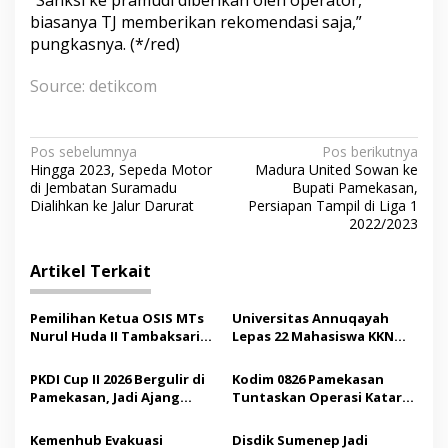
biasanya TJ memberikan rekomendasi saja,”
pungkasnya. (*/red)
Source: detikcom
N
Pos sebelumnya
Pos berikutnya
Hingga 2023, Sepeda Motor
Madura United Sowan ke
a
di Jembatan Suramadu
Bupati Pamekasan,
v
Dialihkan ke Jalur Darurat
Persiapan Tampil di Liga 1
2022/2023
i
g
Artikel Terkait
a
s
Pemilihan Ketua OSIS MTs
Universitas Annuqayah
Nurul Huda II Tambaksari
Lepas 22 Mahasiswa KKN
i
Jadi Sarana Pendidikan
Internasional ke Arab
p
Demokrasi bagi Siswa
Saudi
PKDI Cup II 2026 Bergulir di
Kodim 0826 Pamekasan
Pamekasan, Jadi Ajang
Tuntaskan Operasi Katarak
o
Silaturahmi Kepala Desa se-
Gratis, 160 Pasien Jalani
s
Madura
Tindakan Medis
Kemenhub Evakuasi
Disdik Sumenep Jadi