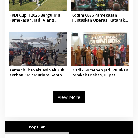
PKDI Cup II 2026 Bergulir di
Kodim 0826 Pamekasan
Pamekasan, Jadi Ajang
Tuntaskan Operasi Katarak
Silaturahmi Kepala Desa se-
Gratis, 160 Pasien Jalani
Madura
Tindakan Medis
Kemenhub Evakuasi Seluruh
Disdik Sumenep Jadi Rujukan
Korban KMP Mutiara Sentosa
Pemkab Brebes, Bupati
II, Operator Diaudit
Paramitha Terkesan
Pendidikan Berbasis Budaya
View More
Populer