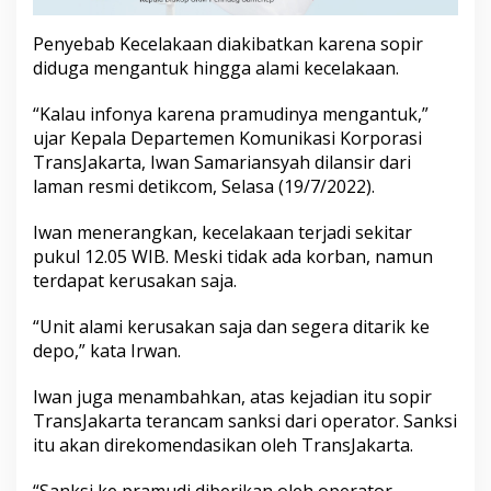
n
y
Penyebab Kecelakaan diakibatkan karena sopir
e
diduga mengantuk hingga alami kecelakaan.
b
a
b
“Kalau infonya karena pramudinya mengantuk,”
n
ujar Kepala Departemen Komunikasi Korporasi
y
TransJakarta, Iwan Samariansyah dilansir dari
a
laman resmi detikcom, Selasa (19/7/2022).
Iwan menerangkan, kecelakaan terjadi sekitar
pukul 12.05 WIB. Meski tidak ada korban, namun
terdapat kerusakan saja.
“Unit alami kerusakan saja dan segera ditarik ke
depo,” kata Irwan.
Iwan juga menambahkan, atas kejadian itu sopir
TransJakarta terancam sanksi dari operator. Sanksi
itu akan direkomendasikan oleh TransJakarta.
“Sanksi ke pramudi diberikan oleh operator,