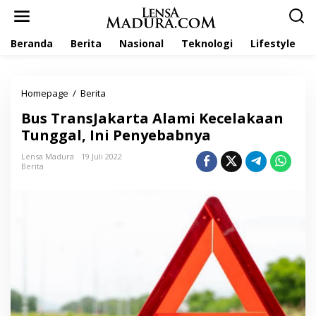
L
e
w
Beranda
Berita
Nasional
Teknologi
Lifestyle
a
t
i
k
Homepage
/
Berita
B
e
u
k
Bus TransJakarta Alami Kecelakaan
s
o
T
Tunggal, Ini Penyebabnya
n
r
t
a
Lensa Madura
19 Juli 2022
e
Berita
n
n
s
J
a
k
a
r
t
a
A
l
a