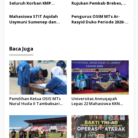
Seluruh Korban KMP
Rujukan Pemkab Brebes,
Mutiara Sentosa II,
Bupati Paramitha Terkesan
Operator Diaudit
Pendidikan Berbasis
Mahasiswa STIT Aqidah
Pengurus OSIM MTs Ar-
Budaya
Usymuni Sumenep dan
Rasyid Duko Periode 2026-
PTIQ Bantu Pemulangan
2027 Resmi Dilantik
Jenazah WNI Asal Aceh di
Malaysia
Baca Juga
Pemilihan Ketua OSIS MTs
Universitas Annuqayah
Nurul Huda II Tambaksari
Lepas 22 Mahasiswa KKN
Jadi Sarana Pendidikan
Internasional ke Arab Saudi
Demokrasi bagi Siswa