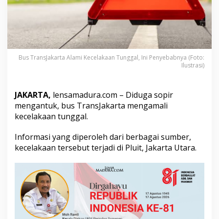
m
i
K
e
c
e
l
Bus TransJakarta Alami Kecelakaan Tunggal, Ini Penyebabnya (Foto:
Ilustrasi)
a
k
a
a
JAKARTA,
lensamadura.com – Diduga sopir
n
mengantuk, bus TransJakarta mengamali
T
kecelakaan tunggal.
u
n
Informasi yang diperoleh dari berbagai sumber,
g
g
kecelakaan tersebut terjadi di Pluit, Jakarta Utara.
a
l
,
I
n
i
P
e