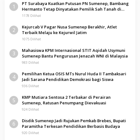
PT Surabaya Kuatkan Putusan PN Sumenep, Bambang
1
Hermanto Tetap Dinyatakan Pemilik Sah Tanah di
Pamolokan
1178 Dilihat
Kejurcab V Pagar Nusa Sumenep Berakhir, Atlet
2
Terbaik Melaju ke Kejurwil Jatim
1075 Dilihat
Mahasiswa KPM Internasional STIT Aqidah Usymuni
3
Sumenep Bantu Pengurusan Jenazah WNI di Malaysia
983 Dilihat
Pemilihan Ketua OSIS MTs Nurul Huda II Tambaksari
4
Jadi Sarana Pendidikan Demokrasi bagi Siswa
936 Dilihat
KMP Mutiara Sentosa 2 Terbakar di Perairan
5
Sumenep, Ratusan Penumpang Dievakuasi
924 Dilihat
Disdik Sumenep Jadi Rujukan Pemkab Brebes, Bupati
6
Paramitha Terkesan Pendidikan Berbasis Budaya
920 Dilihat