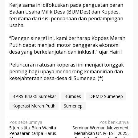
Kerja sama ini difokuskan pada penguatan peran
Badan Usaha Milik Desa (BUMDes) dan Kopdes,
terutama dari sisi pendanaan dan pendampingan
usaha.
“Dengan sinergi ini, kami berharap Kopdes Merah
Putih dapat menjadi motor penggerak ekonomi
desa yang berkelanjutan dan inklusif,” ujar Hairil.
Peluncuran ratusan koperasi ini menjadi tonggak
penting bagi upaya mendorong kemandirian dan
kesejahteraan desa-desa di Sumenep. (*)
BPRS Bhakti Sumekar
Bumdes
DPMD Sumenep
Koperasi Merah Putih
Sumenep
N
Pos sebelumnya
Pos berikutnya
5 Jurus Jitu Bikin Wanita
Seminar Woman Movement
a
Penasaran tanpa Harus
Meriahkan UNIVFEST 2025,