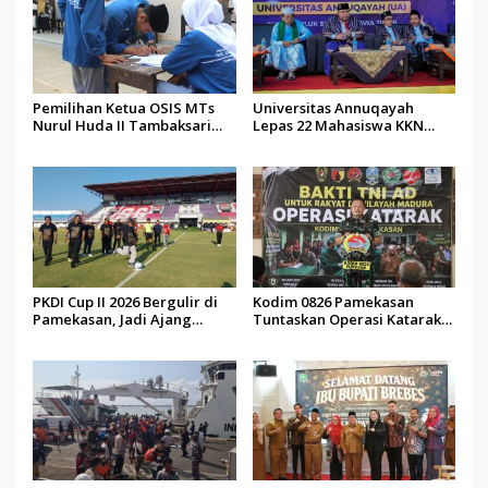
Pemilihan Ketua OSIS MTs
Universitas Annuqayah
Nurul Huda II Tambaksari
Lepas 22 Mahasiswa KKN
Jadi Sarana Pendidikan
Internasional ke Arab Saudi
Demokrasi bagi Siswa
PKDI Cup II 2026 Bergulir di
Kodim 0826 Pamekasan
Pamekasan, Jadi Ajang
Tuntaskan Operasi Katarak
Silaturahmi Kepala Desa se-
Gratis, 160 Pasien Jalani
Madura
Tindakan Medis