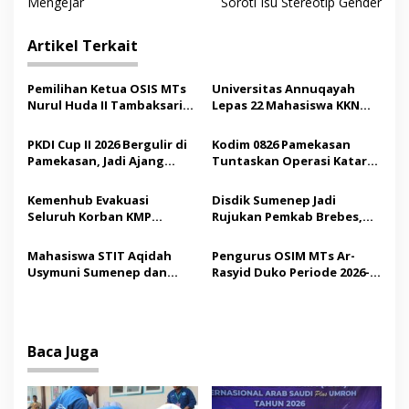
v
Mengejar
Soroti Isu Stereotip Gender
i
Artikel Terkait
g
a
Pemilihan Ketua OSIS MTs
Universitas Annuqayah
s
Nurul Huda II Tambaksari
Lepas 22 Mahasiswa KKN
Jadi Sarana Pendidikan
Internasional ke Arab
i
Demokrasi bagi Siswa
Saudi
PKDI Cup II 2026 Bergulir di
Kodim 0826 Pamekasan
p
Pamekasan, Jadi Ajang
Tuntaskan Operasi Katarak
Silaturahmi Kepala Desa se-
Gratis, 160 Pasien Jalani
o
Madura
Tindakan Medis
Kemenhub Evakuasi
Disdik Sumenep Jadi
s
Seluruh Korban KMP
Rujukan Pemkab Brebes,
Mutiara Sentosa II,
Bupati Paramitha Terkesan
Operator Diaudit
Pendidikan Berbasis
Mahasiswa STIT Aqidah
Pengurus OSIM MTs Ar-
Budaya
Usymuni Sumenep dan
Rasyid Duko Periode 2026-
PTIQ Bantu Pemulangan
2027 Resmi Dilantik
Jenazah WNI Asal Aceh di
Malaysia
Baca Juga