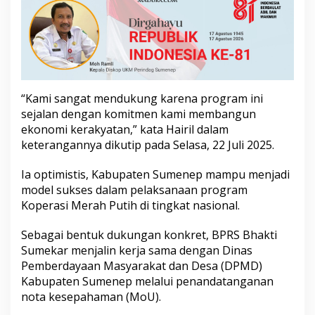
i
M
e
r
a
h
P
u
“Kami sangat mendukung karena program ini
t
sejalan dengan komitmen kami membangun
i
ekonomi kerakyatan,” kata Hairil dalam
h
keterangannya dikutip pada Selasa, 22 Juli 2025.
d
i
S
Ia optimistis, Kabupaten Sumenep mampu menjadi
u
model sukses dalam pelaksanaan program
m
Koperasi Merah Putih di tingkat nasional.
e
n
Sebagai bentuk dukungan konkret, BPRS Bhakti
e
p
Sumekar menjalin kerja sama dengan Dinas
Pemberdayaan Masyarakat dan Desa (DPMD)
Kabupaten Sumenep melalui penandatanganan
nota kesepahaman (MoU).