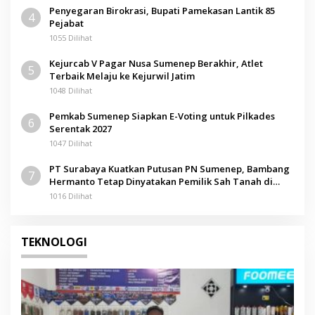
Penyegaran Birokrasi, Bupati Pamekasan Lantik 85
4
Pejabat
1055 Dilihat
Kejurcab V Pagar Nusa Sumenep Berakhir, Atlet
5
Terbaik Melaju ke Kejurwil Jatim
1048 Dilihat
Pemkab Sumenep Siapkan E-Voting untuk Pilkades
6
Serentak 2027
1047 Dilihat
PT Surabaya Kuatkan Putusan PN Sumenep, Bambang
7
Hermanto Tetap Dinyatakan Pemilik Sah Tanah di
Pamolokan
1016 Dilihat
TEKNOLOGI