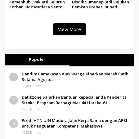
Kemenhub Evakuasi Seluruh
Disdik Sumenep Jadi Rujukan
Korban KMP Mutiara Sentosa
Pemkab Brebes, Bupati
II, Operator Diaudit
Paramitha Terkesan
Pendidikan Berbasis Budaya
View More
Populer
Dandim Pamekasan Ajak Warga Kibarkan Merah Putih
1
Selama Agustus
1079 Dilihat
Detikzone Salurkan Bantuan kepada Janda Penderita
2
Stroke, Program Berbagi Masuki Hari ke-61
1066 Dilihat
Prodi HTN UIN Madura Jalin Kerja Sama dengan APSI
3
untuk Penguatan Kompetensi Mahasiswa
1063 Dilihat