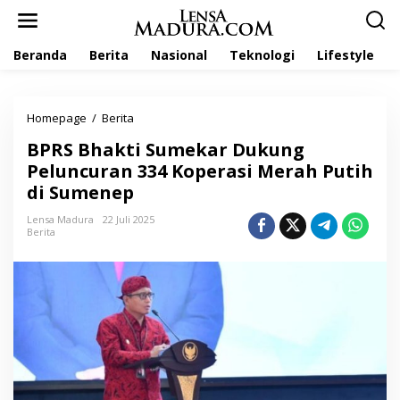
L
e
w
Beranda
Berita
Nasional
Teknologi
Lifestyle
a
t
i
k
Homepage
/
Berita
B
e
P
k
BPRS Bhakti Sumekar Dukung
R
o
S
Peluncuran 334 Koperasi Merah Putih
n
B
t
di Sumenep
h
e
a
n
Lensa Madura
22 Juli 2025
k
Berita
t
i
S
u
m
e
k
a
r
D