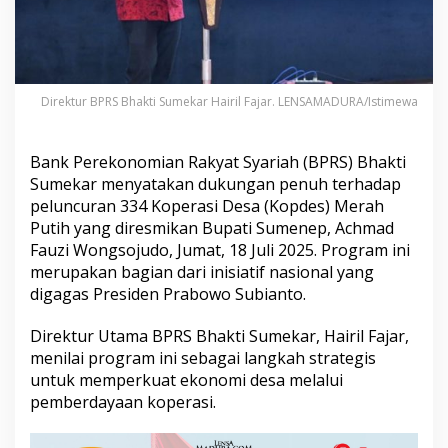
u
k
u
n
g
P
Direktur BPRS Bhakti Sumekar Hairil Fajar. LENSAMADURA/Istimewa
e
l
u
Bank Perekonomian Rakyat Syariah (BPRS) Bhakti
n
Sumekar menyatakan dukungan penuh terhadap
c
peluncuran 334 Koperasi Desa (Kopdes) Merah
u
r
Putih yang diresmikan Bupati Sumenep, Achmad
a
Fauzi Wongsojudo, Jumat, 18 Juli 2025. Program ini
n
merupakan bagian dari inisiatif nasional yang
3
digagas Presiden Prabowo Subianto.
3
4
K
Direktur Utama BPRS Bhakti Sumekar, Hairil Fajar,
o
menilai program ini sebagai langkah strategis
p
untuk memperkuat ekonomi desa melalui
e
pemberdayaan koperasi.
r
a
s