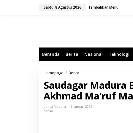
L
Sabtu, 8 Agustus 2026
Tambahkan Menu
e
w
a
t
i
k
e
k
o
Beranda
Berita
Nasional
Teknologi
n
t
e
n
Homepage
/
Berita
S
a
Saudagar Madura B
u
d
Akhmad Ma’ruf Ma
a
g
a
Lensa Madura
16 Januari 2022
r
Berita
M
a
d
u