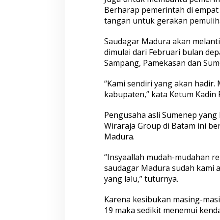
t
Berharap pemerintah di empa
u
tangan untuk gerakan pemulih
m
Saudagar Madura akan melanti
dimulai dari Februari bulan de
Sampang, Pamekasan dan Sum
“Kami sendiri yang akan hadir.
kabupaten,” kata Ketum Kadin Pr
Pengusaha asli Sumenep yang ki
Wiraraja Group di Batam ini b
Madura.
“Insyaallah mudah-mudahan ren
saudagar Madura sudah kami a
yang lalu,” tuturnya.
Karena kesibukan masing-masi
19 maka sedikit menemui kenda