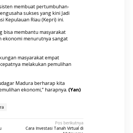
onsisten membuat pertumbuhan-
ngusaha sukses yang kini Jadi
i Kepulauan Riau (Kepri) ini.
g bisa membantu masyarakat
an ekonomi menurutnya sangat
kungan masyarakat empat
ecepatnya melakukan pemulihan
dagar Madura berharap kita
emulihan ekonomi,” harapnya.
(Yan)
ra
Pos berikutnya
u
Cara Investasi Tanah Virtual di