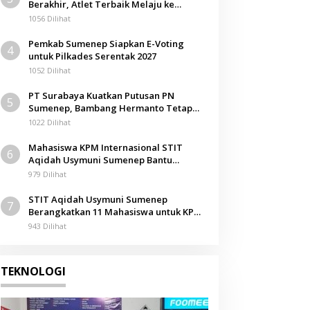
Berakhir, Atlet Terbaik Melaju ke
Kejurwil Jatim
1056 Dilihat
Pemkab Sumenep Siapkan E-Voting
4
untuk Pilkades Serentak 2027
1052 Dilihat
PT Surabaya Kuatkan Putusan PN
5
Sumenep, Bambang Hermanto Tetap
Dinyatakan Pemilik Sah Tanah di
1022 Dilihat
Pamolokan
Mahasiswa KPM Internasional STIT
6
Aqidah Usymuni Sumenep Bantu
Pengurusan Jenazah WNI di Malaysia
979 Dilihat
STIT Aqidah Usymuni Sumenep
7
Berangkatkan 11 Mahasiswa untuk KPM
Internasional di Malaysia
943 Dilihat
TEKNOLOGI