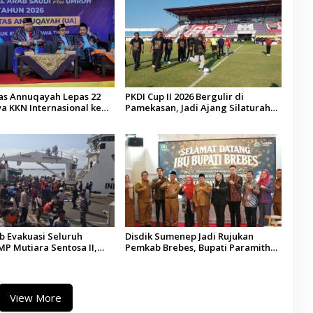
tas Annuqayah Lepas 22
PKDI Cup II 2026 Bergulir di
a KKN Internasional ke
Pamekasan, Jadi Ajang Silaturahmi
di
Kepala Desa se-Madura
 Evakuasi Seluruh
Disdik Sumenep Jadi Rujukan
P Mutiara Sentosa II,
Pemkab Brebes, Bupati Paramitha
 Diaudit
Terkesan Pendidikan Berbasis
Budaya
View More