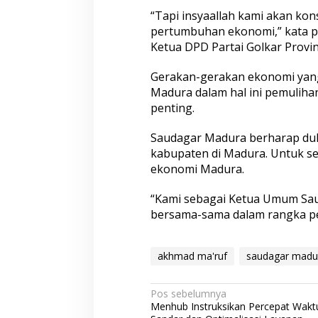
“Tapi insyaallah kami akan k
pertumbuhan ekonomi,” kata pe
Ketua DPD Partai Golkar Provins
Gerakan-gerakan ekonomi yan
Madura dalam hal ini pemulih
penting.
Saudagar Madura berharap du
kabupaten di Madura. Untuk s
ekonomi Madura.
“Kami sebagai Ketua Umum Sau
bersama-sama dalam rangka p
akhmad ma'ruf
saudagar madu
N
Pos sebelumnya
Menhub Instruksikan Percepat Wakt
a