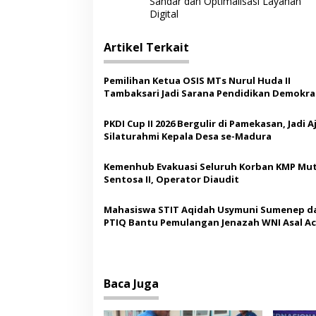
Sandar dan Optimalisasi Layanan
v
Digital
i
Artikel Terkait
g
a
Pemilihan Ketua OSIS MTs Nurul Huda II
s
Tambaksari Jadi Sarana Pendidikan Demokras
Siswa
i
PKDI Cup II 2026 Bergulir di Pamekasan, Jadi 
p
Silaturahmi Kepala Desa se-Madura
o
Kemenhub Evakuasi Seluruh Korban KMP Mut
s
Sentosa II, Operator Diaudit
Mahasiswa STIT Aqidah Usymuni Sumenep d
PTIQ Bantu Pemulangan Jenazah WNI Asal Ac
Malaysia
Baca Juga