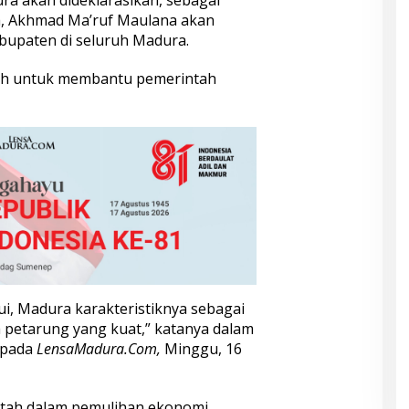
a akan dideklarasikan, sebagai
a
, Akhmad Ma’ruf Maulana akan
bupaten di seluruh
Madura
.
ah untuk membantu pemerintah
i, Madura karakteristiknya sebagai
 petarung yang kuat,” katanya dalam
epada
LensaMadura.Com,
Minggu, 16
tah dalam pemulihan ekonomi.