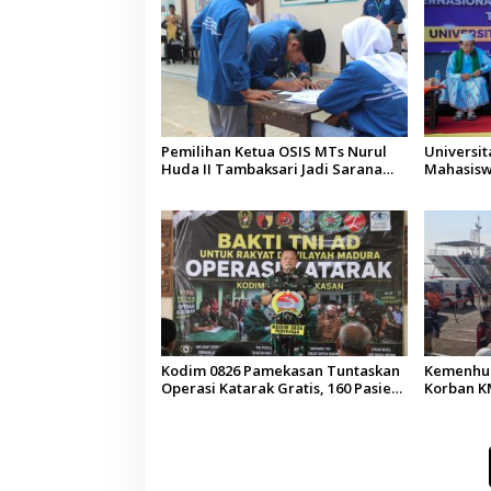
Pemilihan Ketua OSIS MTs Nurul
Universi
Huda II Tambaksari Jadi Sarana
Mahasisw
Pendidikan Demokrasi bagi Siswa
Arab Sau
Kodim 0826 Pamekasan Tuntaskan
Kemenhub
Operasi Katarak Gratis, 160 Pasien
Korban KM
Jalani Tindakan Medis
Operator