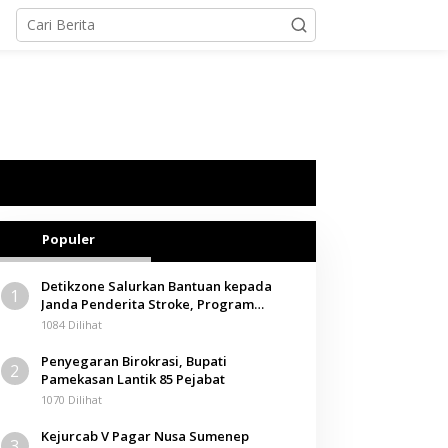
Populer
Detikzone Salurkan Bantuan kepada
1
Janda Penderita Stroke, Program
Berbagi Masuki Hari ke-61
1084 Dilihat
Penyegaran Birokrasi, Bupati
2
Pamekasan Lantik 85 Pejabat
1070 Dilihat
Kejurcab V Pagar Nusa Sumenep
3