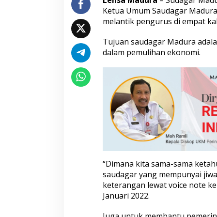
Lensa Madura
– Sudagar Madur
m
Ketua Umum
Saudagar Madur
a
melantik pengurus di empat ka
d
M
Tujuan saudagar Madura adal
a
'
dalam pemulihan ekonomi.
r
u
f
M
a
u
l
a
n
a
S
e
“Dimana kita sama-sama ketahu
b
a
saudagar yang mempunyai jiwa
g
keterangan lewat voice note k
a
Januari 2022.
i
K
Juga untuk membantu pemerin
e