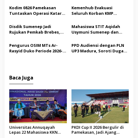
p
Saudi
Madura
Kodim 0826 Pamekasan
Kemenhub Evakuasi
Tuntaskan Operasi Katarak
Seluruh Korban KMP
o
Gratis, 160 Pasien Jalani
Mutiara Sentosa II,
s
Tindakan Medis
Operator Diaudit
Disdik Sumenep Jadi
Mahasiswa STIT Aqidah
Rujukan Pemkab Brebes,
Usymuni Sumenep dan
Bupati Paramitha Terkesan
PTIQ Bantu Pemulangan
Pendidikan Berbasis
Jenazah WNI Asal Aceh di
Pengurus OSIM MTs Ar-
PPD Audiensi dengan PLN
Budaya
Malaysia
Rasyid Duko Periode 2026-
UP3 Madura, Soroti Dugaan
2027 Resmi Dilantik
Pelanggaran Program
Listrik Desa di Sumenep
Baca Juga
Universitas Annuqayah
PKDI Cup II 2026 Bergulir di
Lepas 22 Mahasiswa KKN
Pamekasan, Jadi Ajang
Internasional ke Arab Saudi
Silaturahmi Kepala Desa se-