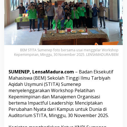
a
r
W
o
r
k
s
h
o
p
BEM STITA Sumenep foto bersama usai menggelar Workshop
K
Kepemimpinan, MInggu, 30 November 2025. LENSAMADURA/BEM
e
p
e
SUMENEP, LensaMadura.com
– Badan Eksekutif
m
Mahasiswa (BEM) Sekolah Tinggi Ilmu Tarbiyah
i
Aqidah Usymuni (STITA) Sumenep
m
p
menyelenggarakan Workshop Pelatihan
i
Kepemimpinan dan Manajemen Organisasi
n
bertema Impactful Leadership: Menciptakan
a
Perubahan Nyata dari Kampus untuk Dunia di
n
,
Auditorium STITA, Minggu, 30 November 2025.
A
s