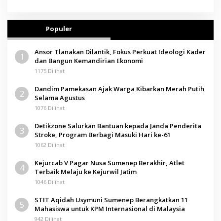
Populer
Ansor Tlanakan Dilantik, Fokus Perkuat Ideologi Kader
1
dan Bangun Kemandirian Ekonomi
1175 Dilihat
Dandim Pamekasan Ajak Warga Kibarkan Merah Putih
2
Selama Agustus
1076 Dilihat
Detikzone Salurkan Bantuan kepada Janda Penderita
3
Stroke, Program Berbagi Masuki Hari ke-61
1062 Dilihat
Kejurcab V Pagar Nusa Sumenep Berakhir, Atlet
4
Terbaik Melaju ke Kejurwil Jatim
1046 Dilihat
STIT Aqidah Usymuni Sumenep Berangkatkan 11
5
Mahasiswa untuk KPM Internasional di Malaysia
942 Dilihat