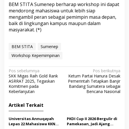
BEM STITA Sumenep berharap workshop ini dapat
mendorong mahasiswa untuk lebih siap
mengambil peran sebagai pemimpin masa depan,
baik di lingkungan kampus maupun dalam
masyarakat. (*)
BEM STITA
Sumenep
Workshop Kepemimpinan
N
Pos sebelumnya
Pos berikutnya
SKK Migas Raih Gold Rank
Ketum Partai Hanura Desak
a
ASRRAT 2025, Tegaskan
Pemerintah Tetapkan Banjir
v
Komitmen pada
Bandang Sumatera sebagai
Keberlanjutan
Bencana Nasional
i
g
Artikel Terkait
a
s
Universitas Annuqayah
PKDI Cup II 2026 Bergulir di
Lepas 22 Mahasiswa KKN
Pamekasan, Jadi Ajang
i
Internasional ke Arab
Silaturahmi Kepala Desa se-