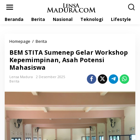
L
e
w
Beranda
Berita
Nasional
Teknologi
Lifestyle
a
t
i
k
Homepage
/
Berita
B
e
E
k
BEM STITA Sumenep Gelar Workshop
M
o
S
Kepemimpinan, Asah Potensi
n
T
t
Mahasiswa
I
e
T
n
Lensa Madura
2 Desember 2025
A
Berita
S
u
m
e
n
e
p
G
e
l