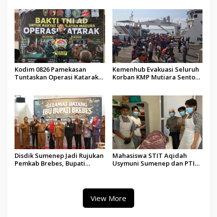
Madura
Kodim 0826 Pamekasan
Kemenhub Evakuasi Seluruh
Tuntaskan Operasi Katarak
Korban KMP Mutiara Sentosa
Gratis, 160 Pasien Jalani
II, Operator Diaudit
Tindakan Medis
Disdik Sumenep Jadi Rujukan
Mahasiswa STIT Aqidah
Pemkab Brebes, Bupati
Usymuni Sumenep dan PTIQ
Paramitha Terkesan
Bantu Pemulangan Jenazah
Pendidikan Berbasis Budaya
WNI Asal Aceh di Malaysia
View More