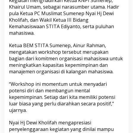
Kegiatan menghadirkan Ketua KNPI Sumenep,
a
Khairul Umam, sebagai narasumber utama. Hadir
h
pula Ketua PC Muslimat Sumenep Nyai Hj Dewi
P
o
Kholifah, dan Wakil Ketua III Bidang
t
Kemahasiswaan STITA Ediyanto, serta puluhan
e
mahasiswa.
n
s
Ketua BEM STITA Sumenep, Ainur Rahman,
i
M
mengatakan workshop tersebut merupakan
a
bagian dari komitmen organisasi mahasiswa untuk
h
meningkatkan kapasitas kepemimpinan dan
a
manajemen organisasi di kalangan mahasiswa.
s
i
s
“Workshop ini momentum untuk menyadari
w
potensi diri dan membangun mental
a
kepemimpinan. Setiap dari kita memiliki potensi
luar biasa yang perlu diarahkan secara positif,”
ujarnya.
Nyai Hj Dewi Kholifah mengapresiasi
penyelenggaraan kegiatan yang dinilai mampu