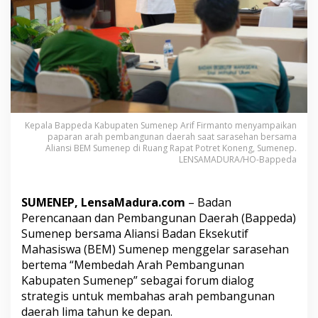
E
M
S
u
m
e
n
e
p
G
Kepala Bappeda Kabupaten Sumenep Arif Firmanto menyampaikan
e
paparan arah pembangunan daerah saat sarasehan bersama
l
Aliansi BEM Sumenep di Ruang Rapat Potret Koneng, Sumenep.
a
LENSAMADURA/HO-Bappeda
r
S
a
SUMENEP, LensaMadura.com
– Badan
r
Perencanaan dan Pembangunan Daerah (Bappeda)
a
Sumenep bersama Aliansi Badan Eksekutif
s
Mahasiswa (BEM) Sumenep menggelar sarasehan
e
h
bertema “Membedah Arah Pembangunan
a
Kabupaten Sumenep” sebagai forum dialog
n
strategis untuk membahas arah pembangunan
B
daerah lima tahun ke depan.
a