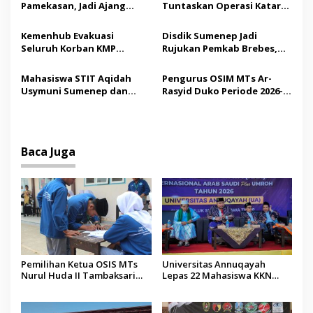
Pamekasan, Jadi Ajang
Tuntaskan Operasi Katarak
o
Silaturahmi Kepala Desa se-
Gratis, 160 Pasien Jalani
s
Madura
Tindakan Medis
Kemenhub Evakuasi
Disdik Sumenep Jadi
Seluruh Korban KMP
Rujukan Pemkab Brebes,
Mutiara Sentosa II,
Bupati Paramitha Terkesan
Operator Diaudit
Pendidikan Berbasis
Mahasiswa STIT Aqidah
Pengurus OSIM MTs Ar-
Budaya
Usymuni Sumenep dan
Rasyid Duko Periode 2026-
PTIQ Bantu Pemulangan
2027 Resmi Dilantik
Jenazah WNI Asal Aceh di
Malaysia
Baca Juga
Pemilihan Ketua OSIS MTs
Universitas Annuqayah
Nurul Huda II Tambaksari
Lepas 22 Mahasiswa KKN
Jadi Sarana Pendidikan
Internasional ke Arab Saudi
Demokrasi bagi Siswa