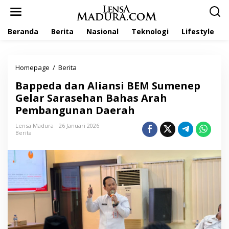
L
e
w
Beranda
Berita
Nasional
Teknologi
Lifestyle
a
t
i
k
Homepage
/
Berita
B
e
a
k
Bappeda dan Aliansi BEM Sumenep
p
o
p
Gelar Sarasehan Bahas Arah
n
e
t
Pembangunan Daerah
d
e
a
n
Lensa Madura
26 Januari 2026
d
Berita
a
n
A
l
i
a
n
s
i
B