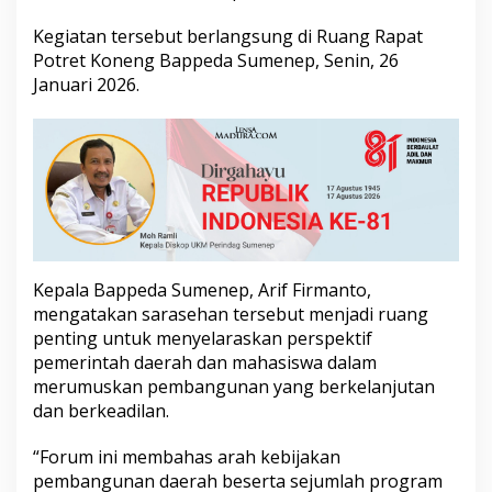
h
a
Kegiatan tersebut berlangsung di Ruang Rapat
s
Potret Koneng Bappeda Sumenep, Senin, 26
A
Januari 2026.
r
a
h
P
e
m
b
a
n
g
Kepala Bappeda Sumenep, Arif Firmanto,
u
n
mengatakan sarasehan tersebut menjadi ruang
a
penting untuk menyelaraskan perspektif
n
pemerintah daerah dan mahasiswa dalam
D
merumuskan pembangunan yang berkelanjutan
a
e
dan berkeadilan.
r
a
“Forum ini membahas arah kebijakan
h
pembangunan daerah beserta sejumlah program