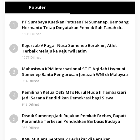
Populer
PT Surabaya Kuatkan Putusan PN Sumenep, Bambang
1
Hermanto Tetap Dinyatakan Pemilik Sah Tanah di
Pamolokan
1180 Dilihat
Kejurcab V Pagar Nusa Sumenep Berakhir, Atlet
2
Terbaik Melaju ke Kejurwil Jatim
1077 Dilihat
Mahasiswa KPM Internasional STIT Aqidah Usymuni
3
Sumenep Bantu Pengurusan Jenazah WNI di Malaysia
984 Dilihat
Pemilihan Ketua OSIS MTs Nurul Huda II Tambaksari
4
Jadi Sarana Pendidikan Demokrasi bagi Siswa
948 Dilihat
Disdik Sumenep Jadi Rujukan Pemkab Brebes, Bupati
5
Paramitha Terkesan Pendidikan Berbasis Budaya
938 Dilihat
KMP Mutiara Sentosa 2 Terbakar di Perairan