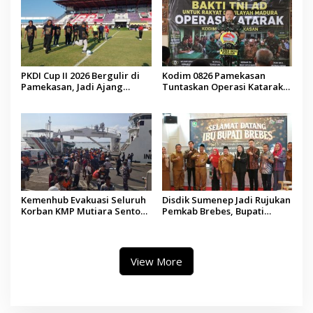
PKDI Cup II 2026 Bergulir di
Kodim 0826 Pamekasan
Pamekasan, Jadi Ajang
Tuntaskan Operasi Katarak
Silaturahmi Kepala Desa se-
Gratis, 160 Pasien Jalani
Madura
Tindakan Medis
Kemenhub Evakuasi Seluruh
Disdik Sumenep Jadi Rujukan
Korban KMP Mutiara Sentosa
Pemkab Brebes, Bupati
II, Operator Diaudit
Paramitha Terkesan
Pendidikan Berbasis Budaya
View More