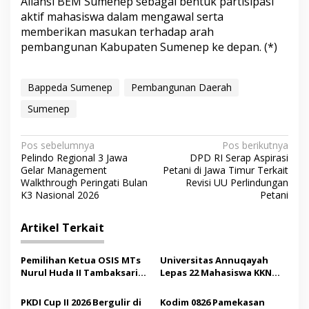
Aliansi BEM Sumenep sebagai bentuk partisipasi
aktif mahasiswa dalam mengawal serta
memberikan masukan terhadap arah
pembangunan Kabupaten Sumenep ke depan. (*)
Bappeda Sumenep
Pembangunan Daerah
Sumenep
N
Pos sebelumnya
Pos berikutnya
Pelindo Regional 3 Jawa
DPD RI Serap Aspirasi
a
Gelar Management
Petani di Jawa Timur Terkait
v
Walkthrough Peringati Bulan
Revisi UU Perlindungan
K3 Nasional 2026
Petani
i
g
Artikel Terkait
a
s
Pemilihan Ketua OSIS MTs
Universitas Annuqayah
Nurul Huda II Tambaksari
Lepas 22 Mahasiswa KKN
i
Jadi Sarana Pendidikan
Internasional ke Arab
p
Demokrasi bagi Siswa
Saudi
PKDI Cup II 2026 Bergulir di
Kodim 0826 Pamekasan