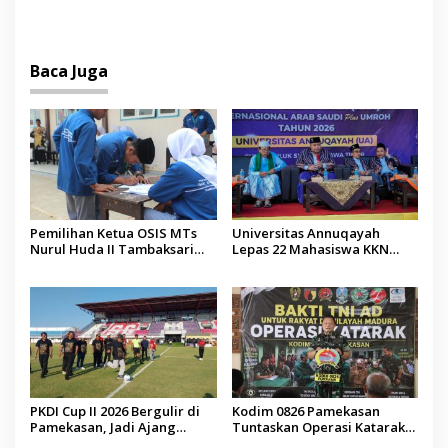
PTIQ Bantu Pemulangan
2027 Resmi Dilantik
Jenazah WNI Asal Aceh di
Malaysia
Baca Juga
Pemilihan Ketua OSIS MTs
Universitas Annuqayah
Nurul Huda II Tambaksari
Lepas 22 Mahasiswa KKN
Jadi Sarana Pendidikan
Internasional ke Arab Saudi
Demokrasi bagi Siswa
PKDI Cup II 2026 Bergulir di
Kodim 0826 Pamekasan
Pamekasan, Jadi Ajang
Tuntaskan Operasi Katarak
Silaturahmi Kepala Desa se-
Gratis, 160 Pasien Jalani