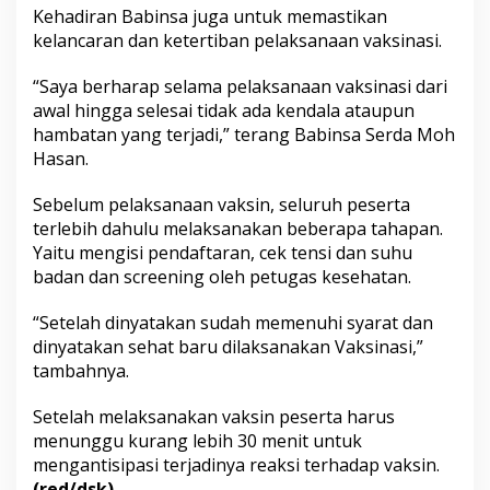
s
Kehadiran Babinsa juga untuk memastikan
i
kelancaran dan ketertiban pelaksanaan vaksinasi.
n
a
“Saya berharap selama pelaksanaan vaksinasi dari
s
awal hingga selesai tidak ada kendala ataupun
i
hambatan yang terjadi,” terang Babinsa Serda Moh
Hasan.
Sebelum pelaksanaan vaksin, seluruh peserta
terlebih dahulu melaksanakan beberapa tahapan.
Yaitu mengisi pendaftaran, cek tensi dan suhu
badan dan screening oleh petugas kesehatan.
“Setelah dinyatakan sudah memenuhi syarat dan
dinyatakan sehat baru dilaksanakan Vaksinasi,”
tambahnya.
Setelah melaksanakan vaksin peserta harus
menunggu kurang lebih 30 menit untuk
mengantisipasi terjadinya reaksi terhadap vaksin.
(red/dsk)