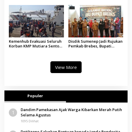
Madura
Tindakan Medis
Kemenhub Evakuasi Seluruh
Disdik Sumenep Jadi Rujukan
Korban KMP Mutiara Sentosa
Pemkab Brebes, Bupati
II, Operator Diaudit
Paramitha Terkesan
Pendidikan Berbasis Budaya
View More
Populer
Dandim Pamekasan Ajak Warga Kibarkan Merah Putih
1
Selama Agustus
1095 Dilihat
Detikzone Salurkan Bantuan kepada Janda Penderita