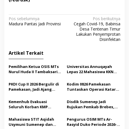
N
Pos sebelumnya
Pos berikutnya
Madura Pantas Jadi Provinsi
Cegah Covid-19, Babinsa
a
Desa Tentenan Timur
v
Lakukan Penyemprotan
Disinfektan
i
g
Artikel Terkait
a
s
Pemilihan Ketua OSIS MTs
Universitas Annuqayah
Nurul Huda II Tambaksari
Lepas 22 Mahasiswa KKN
i
Jadi Sarana Pendidikan
Internasional ke Arab
p
Demokrasi bagi Siswa
Saudi
PKDI Cup II 2026 Bergulir di
Kodim 0826 Pamekasan
Pamekasan, Jadi Ajang
Tuntaskan Operasi Katarak
o
Silaturahmi Kepala Desa se-
Gratis, 160 Pasien Jalani
s
Madura
Tindakan Medis
Kemenhub Evakuasi
Disdik Sumenep Jadi
Seluruh Korban KMP
Rujukan Pemkab Brebes,
Mutiara Sentosa II,
Bupati Paramitha Terkesan
Operator Diaudit
Pendidikan Berbasis
Mahasiswa STIT Aqidah
Pengurus OSIM MTs Ar-
Budaya
Usymuni Sumenep dan
Rasyid Duko Periode 2026-