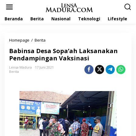
L
e
w
Beranda
Berita
Nasional
Teknologi
Lifestyle
a
t
i
k
Homepage
/
Berita
B
e
a
k
Babinsa Desa Sopa’ah Laksanakan
b
o
i
Pendampingan Vaksinasi
n
n
t
s
Lensa Madura
17 Juni 2021
e
Berita
a
n
D
e
s
a
S
o
p
a
'
a
h