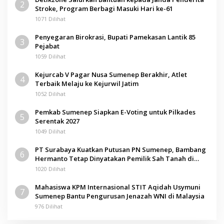
2
Stroke, Program Berbagi Masuki Hari ke-61
1071 Dilihat
Penyegaran Birokrasi, Bupati Pamekasan Lantik 85
3
Pejabat
1059 Dilihat
Kejurcab V Pagar Nusa Sumenep Berakhir, Atlet
4
Terbaik Melaju ke Kejurwil Jatim
1052 Dilihat
Pemkab Sumenep Siapkan E-Voting untuk Pilkades
5
Serentak 2027
1049 Dilihat
PT Surabaya Kuatkan Putusan PN Sumenep, Bambang
6
Hermanto Tetap Dinyatakan Pemilik Sah Tanah di
Pamolokan
1020 Dilihat
Mahasiswa KPM Internasional STIT Aqidah Usymuni
7
Sumenep Bantu Pengurusan Jenazah WNI di Malaysia
976 Dilihat