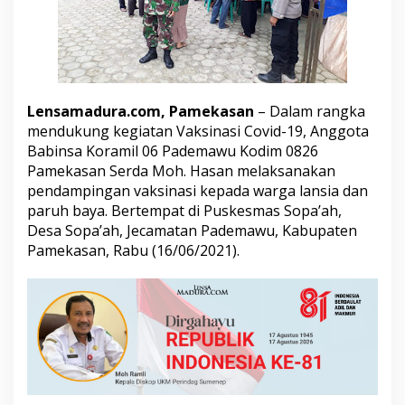
L
a
k
s
a
n
a
Lensamadura.com, Pamekasan
– Dalam rangka
k
mendukung kegiatan Vaksinasi Covid-19, Anggota
a
Babinsa Koramil 06 Pademawu Kodim 0826
n
Pamekasan Serda Moh. Hasan melaksanakan
P
e
pendampingan vaksinasi kepada warga lansia dan
n
paruh baya. Bertempat di Puskesmas Sopa’ah,
d
Desa Sopa’ah, Jecamatan Pademawu, Kabupaten
a
Pamekasan, Rabu (16/06/2021).
m
p
i
n
g
a
n
V
a
k