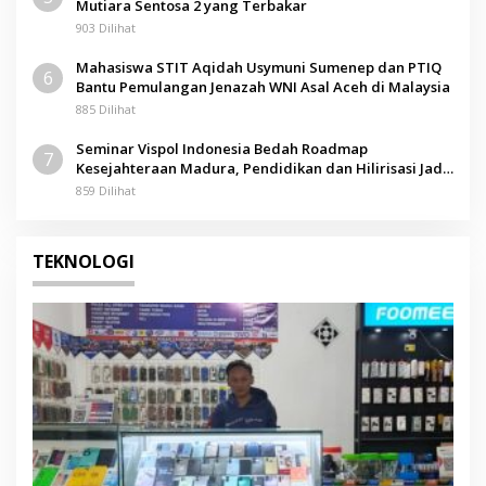
Mutiara Sentosa 2 yang Terbakar
903 Dilihat
Mahasiswa STIT Aqidah Usymuni Sumenep dan PTIQ
6
Bantu Pemulangan Jenazah WNI Asal Aceh di Malaysia
885 Dilihat
Seminar Vispol Indonesia Bedah Roadmap
7
Kesejahteraan Madura, Pendidikan dan Hilirisasi Jadi
Kunci
859 Dilihat
TEKNOLOGI