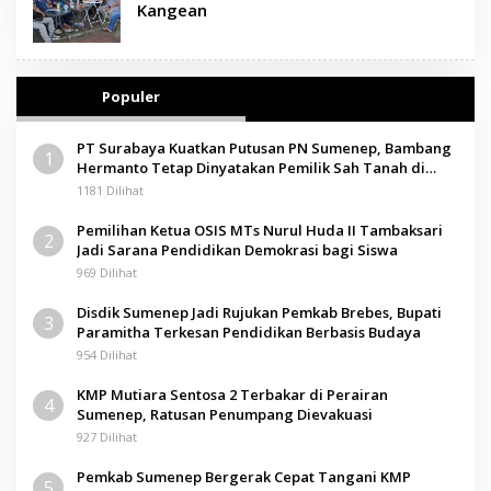
Kangean
Populer
PT Surabaya Kuatkan Putusan PN Sumenep, Bambang
1
Hermanto Tetap Dinyatakan Pemilik Sah Tanah di
Pamolokan
1181 Dilihat
Pemilihan Ketua OSIS MTs Nurul Huda II Tambaksari
2
Jadi Sarana Pendidikan Demokrasi bagi Siswa
969 Dilihat
Disdik Sumenep Jadi Rujukan Pemkab Brebes, Bupati
3
Paramitha Terkesan Pendidikan Berbasis Budaya
954 Dilihat
KMP Mutiara Sentosa 2 Terbakar di Perairan
4
Sumenep, Ratusan Penumpang Dievakuasi
927 Dilihat
Pemkab Sumenep Bergerak Cepat Tangani KMP
5