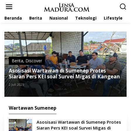
L
e
w
Beranda
Berita
Nasional
Teknologi
Lifestyle
a
t
i
k
e
k
o
n
t
Berita
,
Discover
e
Asosisasi Wartawan di Sumenep Protes
n
Siaran Pers KEI soal Survei Migas di Kangean
2 Juli 2025
Wartawan Sumenep
Asosisasi Wartawan di Sumenep Protes
Siaran Pers KEI soal Survei Migas di