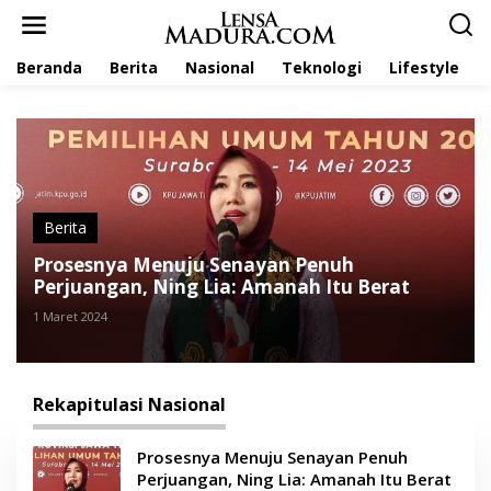
L
e
w
Beranda
Berita
Nasional
Teknologi
Lifestyle
a
t
i
k
e
k
o
n
t
Berita
e
Prosesnya Menuju Senayan Penuh
n
Perjuangan, Ning Lia: Amanah Itu Berat
1 Maret 2024
Rekapitulasi Nasional
Prosesnya Menuju Senayan Penuh
Perjuangan, Ning Lia: Amanah Itu Berat