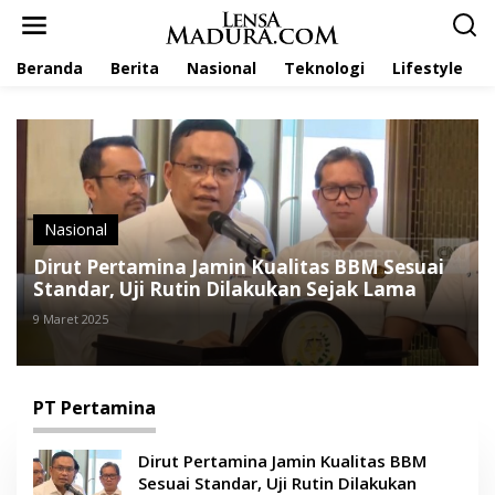
L
e
w
Beranda
Berita
Nasional
Teknologi
Lifestyle
a
t
i
k
e
k
o
n
t
Nasional
e
Dirut Pertamina Jamin Kualitas BBM Sesuai
n
Standar, Uji Rutin Dilakukan Sejak Lama
9 Maret 2025
PT Pertamina
Dirut Pertamina Jamin Kualitas BBM
Sesuai Standar, Uji Rutin Dilakukan