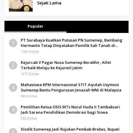
Sejak Lama
Populer
PT Surabaya Kuatkan Putusan PN Sumenep, Bambang
1
Hermanto Tetap Dinyatakan Pemilik Sah Tanah di
Pamolokan
1180 Dilihat
Kejurcab V Pagar Nusa Sumenep Berakhir, Atlet
2
Terbaik Melaju ke Kejurwil Jatim
1077 Dilihat
Mahasiswa KPM Internasional STIT Aqidah Usymuni
3
Sumenep Bantu Pengurusan Jenazah WNI di Malaysia
984 Dilihat
Pemilihan Ketua OSIS MTs Nurul Huda II Tambaksari
4
Jadi Sarana Pendidikan Demokrasi bagi Siswa
953 Dilihat
Disdik Sumenep Jadi Rujukan Pemkab Brebes, Bupati
5