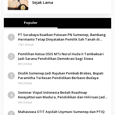
Sejak Lama
Populer
PT Surabaya Kuatkan Putusan PN Sumenep, Bambang
1
Hermanto Tetap Dinyatakan Pemilik Sah Tanah di
Pamolokan
1181 Dilihat
Pemilihan Ketua OSIS MTs Nurul Huda II Tambaksari
2
Jadi Sarana Pendidikan Demokrasi bagi Siswa
985 Dilihat
Disdik Sumenep Jadi Rujukan Pemkab Brebes, Bupati
3
Paramitha Terkesan Pendidikan Berbasis Budaya
966 Dilihat
Seminar Vispol Indonesia Bedah Roadmap
4
Kesejahteraan Madura, Pendidikan dan Hilirisasi Jadi
Kunci
943 Dilihat
Mahasiswa STIT Aqidah Usymuni Sumenep dan PTIQ
5