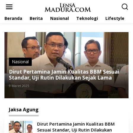
L
e
w
Beranda
Berita
Nasional
Teknologi
Lifestyle
a
t
i
k
e
k
o
n
t
Nasional
e
Dirut Pertamina Jamin Kualitas BBM Sesuai
n
Standar, Uji Rutin Dilakukan Sejak Lama
9 Maret 2025
Jaksa Agung
Dirut Pertamina Jamin Kualitas BBM
Sesuai Standar, Uji Rutin Dilakukan