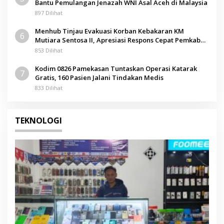
Bantu Pemulangan Jenazah WNI Asal Aceh di Malaysia
897 Dilihat
Menhub Tinjau Evakuasi Korban Kebakaran KM
6
Mutiara Sentosa II, Apresiasi Respons Cepat Pemkab
Sumenep
853 Dilihat
Kodim 0826 Pamekasan Tuntaskan Operasi Katarak
7
Gratis, 160 Pasien Jalani Tindakan Medis
833 Dilihat
TEKNOLOGI