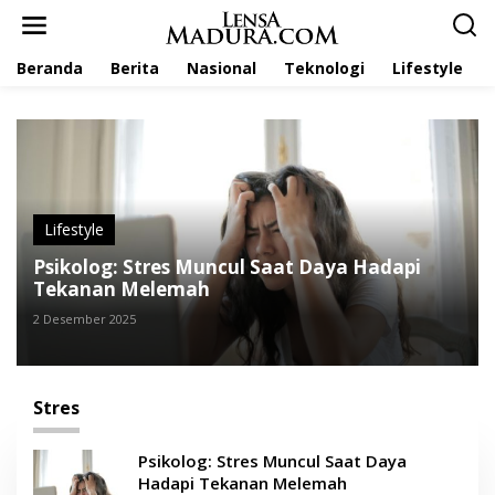
L
e
w
Beranda
Berita
Nasional
Teknologi
Lifestyle
a
t
i
k
e
k
o
n
t
Lifestyle
e
Psikolog: Stres Muncul Saat Daya Hadapi
n
Tekanan Melemah
2 Desember 2025
Stres
Psikolog: Stres Muncul Saat Daya
Hadapi Tekanan Melemah