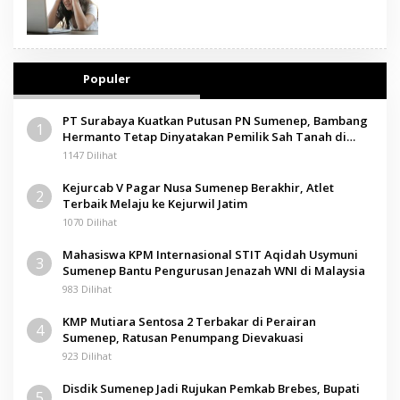
Populer
PT Surabaya Kuatkan Putusan PN Sumenep, Bambang
1
Hermanto Tetap Dinyatakan Pemilik Sah Tanah di
Pamolokan
1147 Dilihat
Kejurcab V Pagar Nusa Sumenep Berakhir, Atlet
2
Terbaik Melaju ke Kejurwil Jatim
1070 Dilihat
Mahasiswa KPM Internasional STIT Aqidah Usymuni
3
Sumenep Bantu Pengurusan Jenazah WNI di Malaysia
983 Dilihat
KMP Mutiara Sentosa 2 Terbakar di Perairan
4
Sumenep, Ratusan Penumpang Dievakuasi
923 Dilihat
Disdik Sumenep Jadi Rujukan Pemkab Brebes, Bupati
5