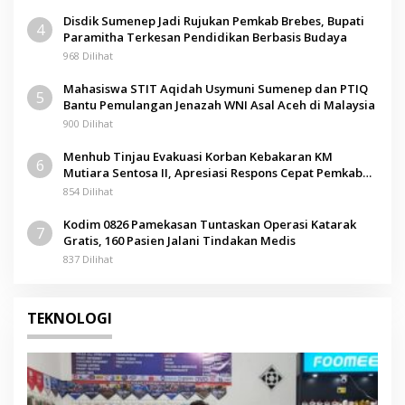
Disdik Sumenep Jadi Rujukan Pemkab Brebes, Bupati
4
Paramitha Terkesan Pendidikan Berbasis Budaya
968 Dilihat
Mahasiswa STIT Aqidah Usymuni Sumenep dan PTIQ
5
Bantu Pemulangan Jenazah WNI Asal Aceh di Malaysia
900 Dilihat
Menhub Tinjau Evakuasi Korban Kebakaran KM
6
Mutiara Sentosa II, Apresiasi Respons Cepat Pemkab
Sumenep
854 Dilihat
Kodim 0826 Pamekasan Tuntaskan Operasi Katarak
7
Gratis, 160 Pasien Jalani Tindakan Medis
837 Dilihat
TEKNOLOGI