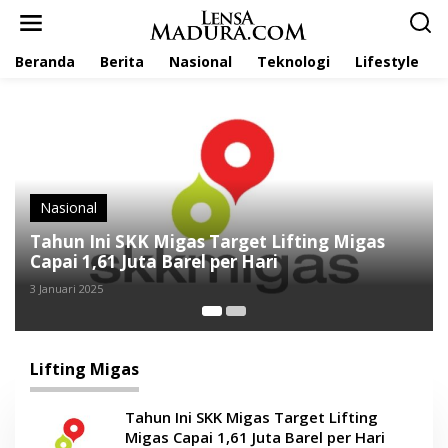
L
e
w
Beranda
Berita
Nasional
Teknologi
Lifestyle
a
t
i
k
e
k
o
n
t
Nasional
e
Tahun Ini SKK Migas Target Lifting Migas
n
Capai 1,61 Juta Barel per Hari
3 Januari 2025
Lifting Migas
Tahun Ini SKK Migas Target Lifting
Migas Capai 1,61 Juta Barel per Hari