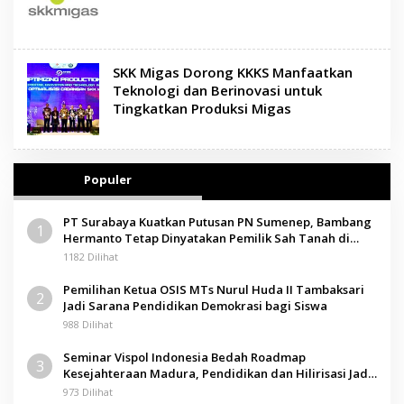
SKK Migas Dorong KKKS Manfaatkan
Teknologi dan Berinovasi untuk
Tingkatkan Produksi Migas
Populer
PT Surabaya Kuatkan Putusan PN Sumenep, Bambang
1
Hermanto Tetap Dinyatakan Pemilik Sah Tanah di
Pamolokan
1182 Dilihat
Pemilihan Ketua OSIS MTs Nurul Huda II Tambaksari
2
Jadi Sarana Pendidikan Demokrasi bagi Siswa
988 Dilihat
Seminar Vispol Indonesia Bedah Roadmap
3
Kesejahteraan Madura, Pendidikan dan Hilirisasi Jadi
Kunci
973 Dilihat