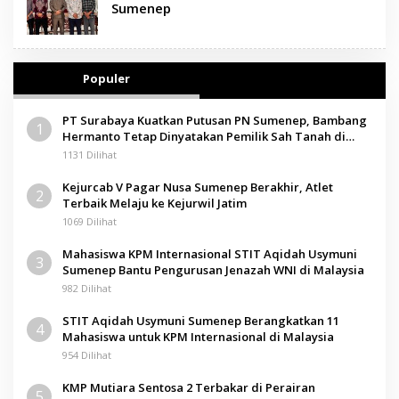
Sumenep
Populer
PT Surabaya Kuatkan Putusan PN Sumenep, Bambang
1
Hermanto Tetap Dinyatakan Pemilik Sah Tanah di
Pamolokan
1131 Dilihat
Kejurcab V Pagar Nusa Sumenep Berakhir, Atlet
2
Terbaik Melaju ke Kejurwil Jatim
1069 Dilihat
Mahasiswa KPM Internasional STIT Aqidah Usymuni
3
Sumenep Bantu Pengurusan Jenazah WNI di Malaysia
982 Dilihat
STIT Aqidah Usymuni Sumenep Berangkatkan 11
4
Mahasiswa untuk KPM Internasional di Malaysia
954 Dilihat
KMP Mutiara Sentosa 2 Terbakar di Perairan
5