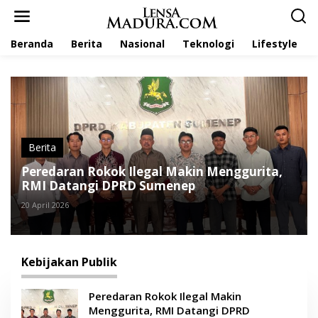
L
e
w
Beranda
Berita
Nasional
Teknologi
Lifestyle
a
t
i
k
e
k
o
n
t
Berita
e
Peredaran Rokok Ilegal Makin Menggurita,
n
RMI Datangi DPRD Sumenep
20 April 2026
Kebijakan Publik
Peredaran Rokok Ilegal Makin
Menggurita, RMI Datangi DPRD