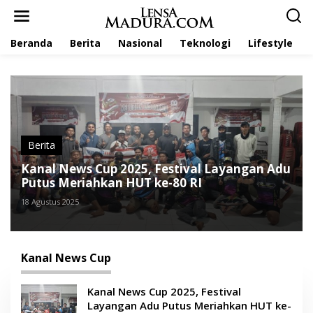
L
e
w
Beranda
Berita
Nasional
Teknologi
Lifestyle
a
t
i
k
e
k
o
n
t
Berita
e
Kanal News Cup 2025, Festival Layangan Adu
n
Putus Meriahkan HUT ke-80 RI
18 Agustus 2025
Kanal News Cup
Kanal News Cup 2025, Festival
Layangan Adu Putus Meriahkan HUT ke-