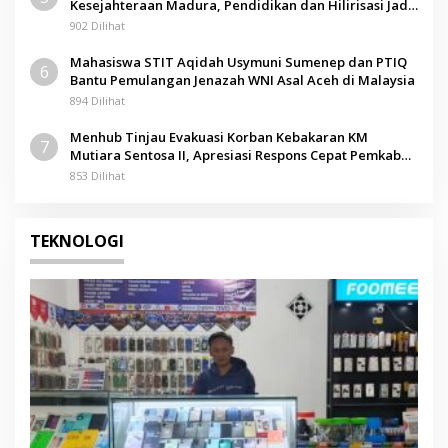
Kesejahteraan Madura, Pendidikan dan Hilirisasi Jadi
Kunci
902 Dilihat
Mahasiswa STIT Aqidah Usymuni Sumenep dan PTIQ
6
Bantu Pemulangan Jenazah WNI Asal Aceh di Malaysia
894 Dilihat
Menhub Tinjau Evakuasi Korban Kebakaran KM
7
Mutiara Sentosa II, Apresiasi Respons Cepat Pemkab
Sumenep
853 Dilihat
TEKNOLOGI