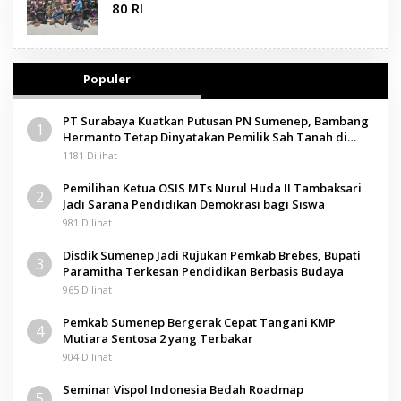
80 RI
Populer
PT Surabaya Kuatkan Putusan PN Sumenep, Bambang
1
Hermanto Tetap Dinyatakan Pemilik Sah Tanah di
Pamolokan
1181 Dilihat
Pemilihan Ketua OSIS MTs Nurul Huda II Tambaksari
2
Jadi Sarana Pendidikan Demokrasi bagi Siswa
981 Dilihat
Disdik Sumenep Jadi Rujukan Pemkab Brebes, Bupati
3
Paramitha Terkesan Pendidikan Berbasis Budaya
965 Dilihat
Pemkab Sumenep Bergerak Cepat Tangani KMP
4
Mutiara Sentosa 2 yang Terbakar
904 Dilihat
Seminar Vispol Indonesia Bedah Roadmap
5