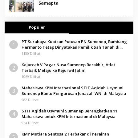
Samapta
Populer
PT Surabaya Kuatkan Putusan PN Sumenep, Bambang
1
Hermanto Tetap Dinyatakan Pemilik Sah Tanah di
Pamolokan
1130 Dilihat
Kejurcab V Pagar Nusa Sumenep Berakhir, Atlet
2
Terbaik Melaju ke Kejurwil Jatim
1069 Dilihat
Mahasiswa KPM Internasional STIT Aqidah Usymuni
3
Sumenep Bantu Pengurusan Jenazah WNI di Malaysia
982 Dilihat
STIT Aqidah Usymuni Sumenep Berangkatkan 11
4
Mahasiswa untuk KPM Internasional di Malaysia
954 Dilihat
KMP Mutiara Sentosa 2 Terbakar di Perairan
5