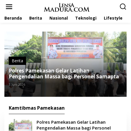
L
e
w
Beranda
Berita
Nasional
Teknologi
Lifestyle
a
t
i
k
e
k
o
n
t
Berita
e
Polres Pamekasan Gelar Latihan
n
Pengendalian Massa bagi Personel Samapta
3 Juni 2026
Kamtibmas Pamekasan
Polres Pamekasan Gelar Latihan
Pengendalian Massa bagi Personel