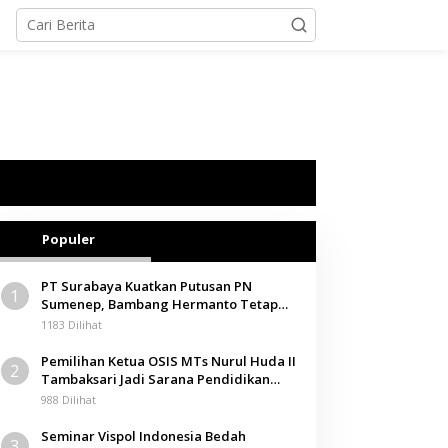
Populer
PT Surabaya Kuatkan Putusan PN
1
Sumenep, Bambang Hermanto Tetap
Dinyatakan Pemilik Sah Tanah di
1183 Dilihat
Pamolokan
Pemilihan Ketua OSIS MTs Nurul Huda II
2
Tambaksari Jadi Sarana Pendidikan
Demokrasi bagi Siswa
988 Dilihat
Seminar Vispol Indonesia Bedah
3