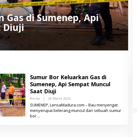
n Gas di Sumenep, Api
Diuji
Sumur Bor Keluarkan Gas di
Sumenep, Api Sempat Muncul
Saat Diuji
Berita
|
28 Maret 2026
O
L
SUMENEP, LensaMadura.com – Bau menyengat
E
menyerupai belerang muncul dari sebuah sumur
H
bor
L
E
N
S
A
M