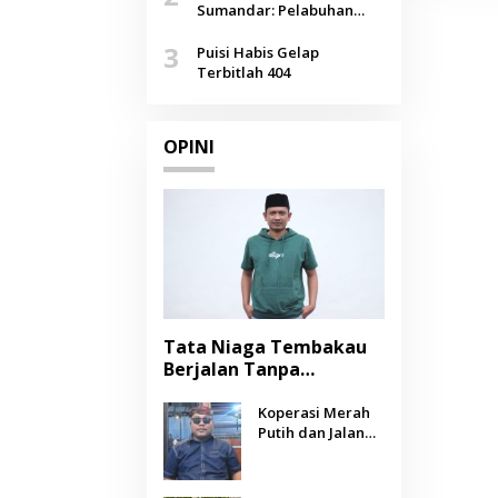
Agustus
Sumandar: Pelabuhan
Pasongsongan, Salopeng,
3
Selendang Benang Merah
Puisi Habis Gelap
Lombang
Terbitlah 404
OPINI
Tata Niaga Tembakau
Berjalan Tanpa
Instrumen, Benarkah
Negara Berpihak
Koperasi Merah
Putih dan Jalan
kepada Petani?
Panjang Menuju
Kesejahteraan