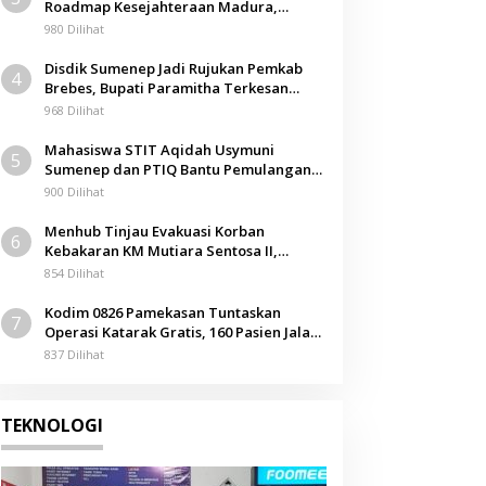
Roadmap Kesejahteraan Madura,
Pendidikan dan Hilirisasi Jadi Kunci
980 Dilihat
Disdik Sumenep Jadi Rujukan Pemkab
4
Brebes, Bupati Paramitha Terkesan
Pendidikan Berbasis Budaya
968 Dilihat
Mahasiswa STIT Aqidah Usymuni
5
Sumenep dan PTIQ Bantu Pemulangan
Jenazah WNI Asal Aceh di Malaysia
900 Dilihat
Menhub Tinjau Evakuasi Korban
6
Kebakaran KM Mutiara Sentosa II,
Apresiasi Respons Cepat Pemkab
854 Dilihat
Sumenep
Kodim 0826 Pamekasan Tuntaskan
7
Operasi Katarak Gratis, 160 Pasien Jalani
Tindakan Medis
837 Dilihat
TEKNOLOGI