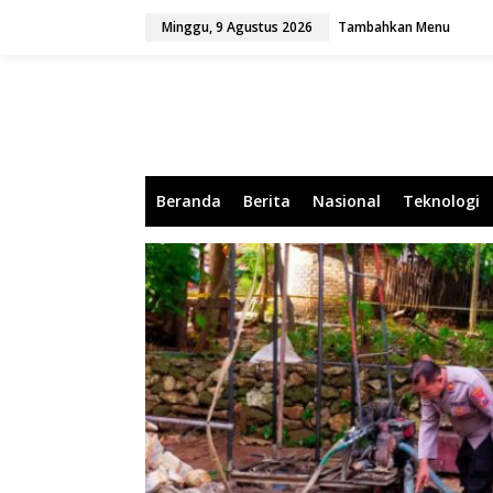
L
Minggu, 9 Agustus 2026
Tambahkan Menu
e
w
a
t
i
k
e
k
o
Beranda
Berita
Nasional
Teknologi
n
t
e
n