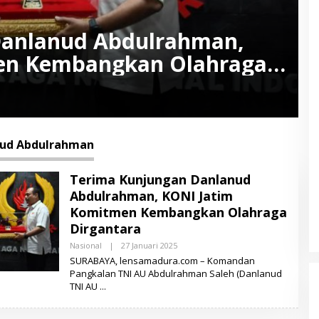
Danlanud Abdulrahman,
en Kembangkan Olahraga
ud Abdulrahman
Terima Kunjungan Danlanud
Abdulrahman, KONI Jatim
Komitmen Kembangkan Olahraga
Dirgantara
Nasional
|
27 Januari 2025
O
L
SURABAYA, lensamadura.com – Komandan
E
Pangkalan TNI AU Abdulrahman Saleh (Danlanud
H
TNI AU
L
E
N
S