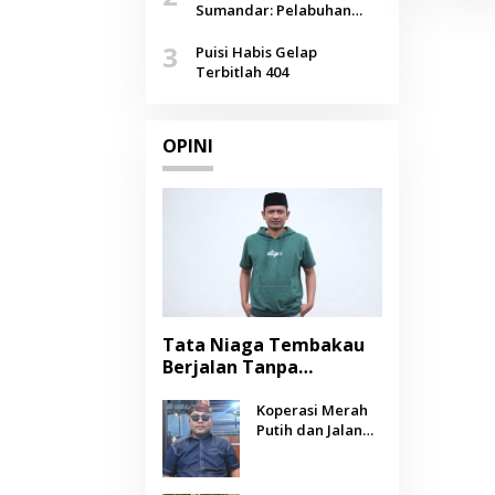
Agustus
Sumandar: Pelabuhan
Pasongsongan, Salopeng,
3
Selendang Benang Merah
Puisi Habis Gelap
Lombang
Terbitlah 404
OPINI
Tata Niaga Tembakau
Berjalan Tanpa
Instrumen, Benarkah
Negara Berpihak
Koperasi Merah
Putih dan Jalan
kepada Petani?
Panjang Menuju
Kesejahteraan