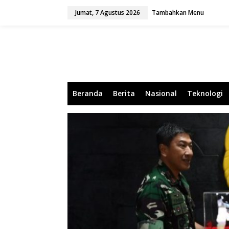
L
Jumat, 7 Agustus 2026
Tambahkan Menu
e
w
a
t
i
k
e
k
o
Beranda
Berita
Nasional
Teknologi
n
t
e
n