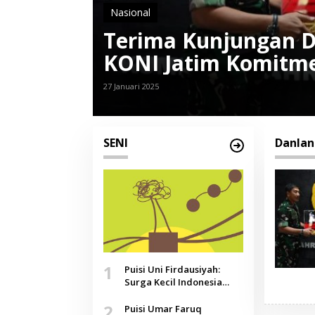
Nasional
Terima Kunjungan 
KONI Jatim Komitm
Dirgantara
27 Januari 2025
SENI
Danlan
1
Puisi Uni Firdausiyah:
Surga Kecil Indonesia
yang Tak Lagi Perawan,
2
Doa yang Jauh, Narasi
Puisi Umar Faruq