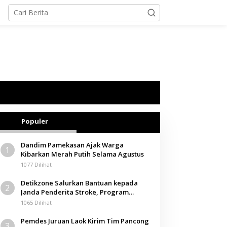
Populer
Dandim Pamekasan Ajak Warga
1
Kibarkan Merah Putih Selama Agustus
1077 Dilihat
Detikzone Salurkan Bantuan kepada
2
Janda Penderita Stroke, Program
Berbagi Masuki Hari ke-61
1065 Dilihat
Pemdes Juruan Laok Kirim Tim Pancong
3