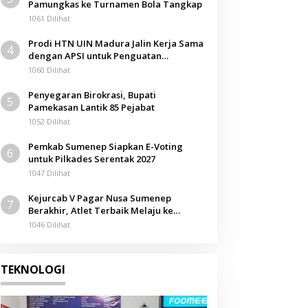
Pamungkas ke Turnamen Bola Tangkap
1061 Dilihat
Prodi HTN UIN Madura Jalin Kerja Sama
4
dengan APSI untuk Penguatan
Kompetensi Mahasiswa
1060 Dilihat
Penyegaran Birokrasi, Bupati
5
Pamekasan Lantik 85 Pejabat
1052 Dilihat
Pemkab Sumenep Siapkan E-Voting
6
untuk Pilkades Serentak 2027
1047 Dilihat
Kejurcab V Pagar Nusa Sumenep
7
Berakhir, Atlet Terbaik Melaju ke
Kejurwil Jatim
1046 Dilihat
TEKNOLOGI