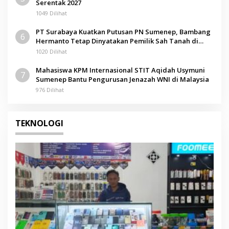
Serentak 2027
1049 Dilihat
PT Surabaya Kuatkan Putusan PN Sumenep, Bambang
6
Hermanto Tetap Dinyatakan Pemilik Sah Tanah di
Pamolokan
1020 Dilihat
Mahasiswa KPM Internasional STIT Aqidah Usymuni
7
Sumenep Bantu Pengurusan Jenazah WNI di Malaysia
976 Dilihat
TEKNOLOGI