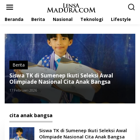
L
e
w
Beranda
Berita
Nasional
Teknologi
Lifestyle
a
t
i
k
e
k
o
n
t
Berita
e
Siswa TK di Sumenep Ikuti Seleksi Awal
n
Olimpiade Nasional Cita Anak Bangsa
17 Februari 2026
cita anak bangsa
Siswa TK di Sumenep Ikuti Seleksi Awal
Olimpiade Nasional Cita Anak Bangsa