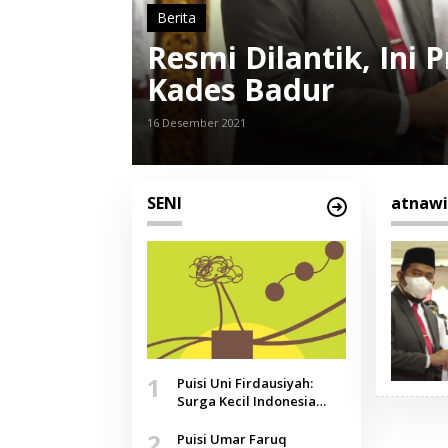
Berita
Resmi Dilantik, Ini
Kades Badur
16 Desember 2021
SENI
atnawi
1
Puisi Uni Firdausiyah:
Surga Kecil Indonesia
yang Tak Lagi Perawan,
2
Doa yang Jauh, Narasi
Puisi Umar Faruq