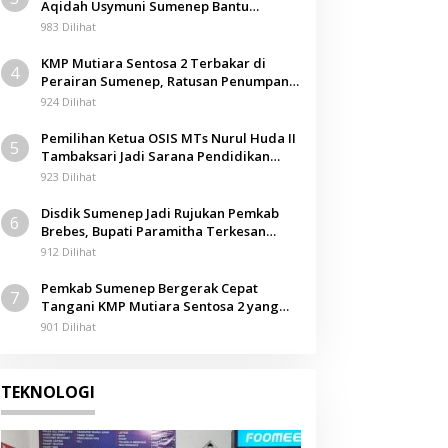
Aqidah Usymuni Sumenep Bantu
Pengurusan Jenazah WNI di Malaysia
983 Dilihat
KMP Mutiara Sentosa 2 Terbakar di
4
Perairan Sumenep, Ratusan Penumpang
Dievakuasi
924 Dilihat
Pemilihan Ketua OSIS MTs Nurul Huda II
5
Tambaksari Jadi Sarana Pendidikan
Demokrasi bagi Siswa
923 Dilihat
Disdik Sumenep Jadi Rujukan Pemkab
6
Brebes, Bupati Paramitha Terkesan
Pendidikan Berbasis Budaya
912 Dilihat
Pemkab Sumenep Bergerak Cepat
7
Tangani KMP Mutiara Sentosa 2 yang
Terbakar
901 Dilihat
TEKNOLOGI