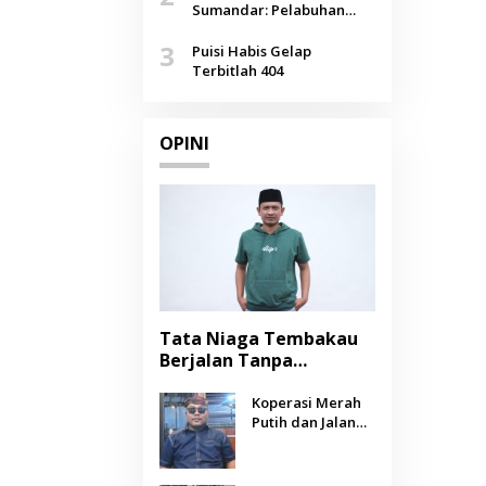
Agustus
Sumandar: Pelabuhan
Pasongsongan, Salopeng,
3
Selendang Benang Merah
Puisi Habis Gelap
Lombang
Terbitlah 404
OPINI
Tata Niaga Tembakau
Berjalan Tanpa
Instrumen, Benarkah
Negara Berpihak
Koperasi Merah
Putih dan Jalan
kepada Petani?
Panjang Menuju
Kesejahteraan