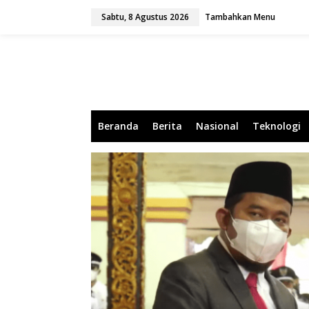
L
Sabtu, 8 Agustus 2026
Tambahkan Menu
e
w
a
t
i
k
e
k
o
Beranda
Berita
Nasional
Teknologi
n
t
e
n