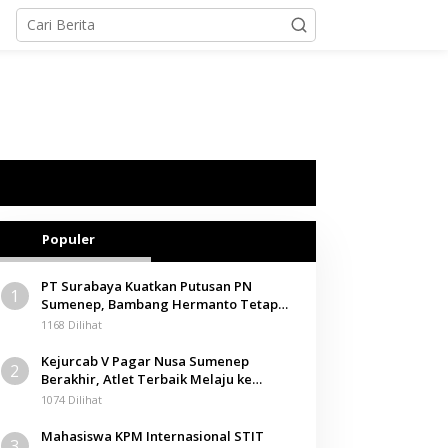
Populer
PT Surabaya Kuatkan Putusan PN
1
Sumenep, Bambang Hermanto Tetap
Dinyatakan Pemilik Sah Tanah di
1168 Dilihat
Pamolokan
Kejurcab V Pagar Nusa Sumenep
2
Berakhir, Atlet Terbaik Melaju ke
Kejurwil Jatim
1074 Dilihat
Mahasiswa KPM Internasional STIT
3