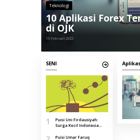
Teknologi
10 Aplikasi Forex T
di OJK
15 Februari 2022
SENI
Aplikas
1
Puisi Uni Firdausiyah:
Surga Kecil Indonesia
yang Tak Lagi Perawan,
2
Doa yang Jauh, Narasi
Puisi Umar Faruq