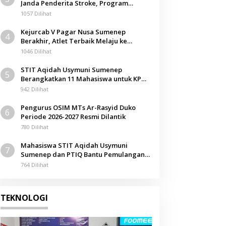
Janda Penderita Stroke, Program
Berbagi Masuki Hari ke-61
1057 Dilihat
Kejurcab V Pagar Nusa Sumenep
4
Berakhir, Atlet Terbaik Melaju ke
Kejurwil Jatim
1046 Dilihat
STIT Aqidah Usymuni Sumenep
5
Berangkatkan 11 Mahasiswa untuk KPM
Internasional di Malaysia
942 Dilihat
Pengurus OSIM MTs Ar-Rasyid Duko
6
Periode 2026-2027 Resmi Dilantik
780 Dilihat
Mahasiswa STIT Aqidah Usymuni
7
Sumenep dan PTIQ Bantu Pemulangan
Jenazah WNI Asal Aceh di Malaysia
764 Dilihat
TEKNOLOGI