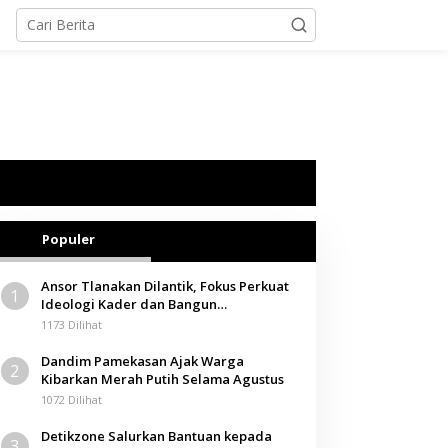
Populer
Ansor Tlanakan Dilantik, Fokus Perkuat
1
Ideologi Kader dan Bangun
Kemandirian Ekonomi
1173 Dilihat
Dandim Pamekasan Ajak Warga
2
Kibarkan Merah Putih Selama Agustus
1072 Dilihat
Detikzone Salurkan Bantuan kepada
3