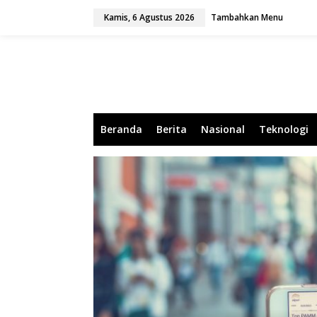
L
Kamis, 6 Agustus 2026
Tambahkan Menu
e
w
a
t
i
k
e
k
o
Beranda
Berita
Nasional
Teknologi
n
t
e
n