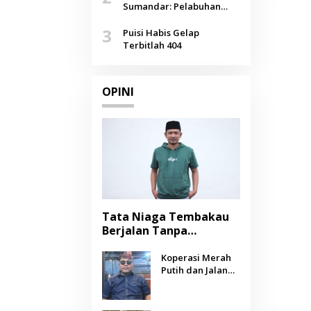
Agustus
Sumandar: Pelabuhan
Pasongsongan, Salopeng,
3
Selendang Benang Merah
Puisi Habis Gelap
Lombang
Terbitlah 404
OPINI
Tata Niaga Tembakau
Berjalan Tanpa
Instrumen, Benarkah
Negara Berpihak
Koperasi Merah
Putih dan Jalan
kepada Petani?
Panjang Menuju
Kesejahteraan