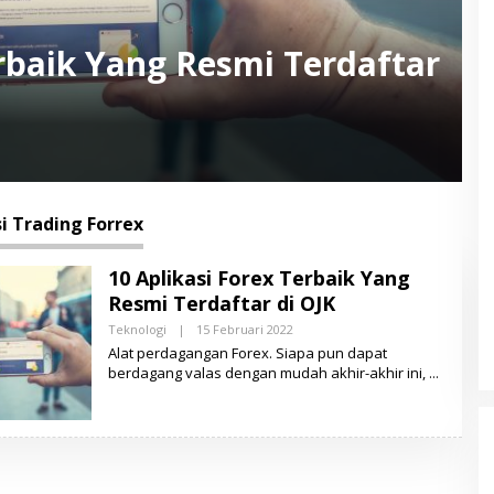
erbaik Yang Resmi Terdaftar
i Trading Forrex
10 Aplikasi Forex Terbaik Yang
Resmi Terdaftar di OJK
Teknologi
|
15 Februari 2022
O
L
Alat perdagangan Forex. Siapa pun dapat
E
berdagang valas dengan mudah akhir-akhir ini,
H
L
E
N
S
A
M
A