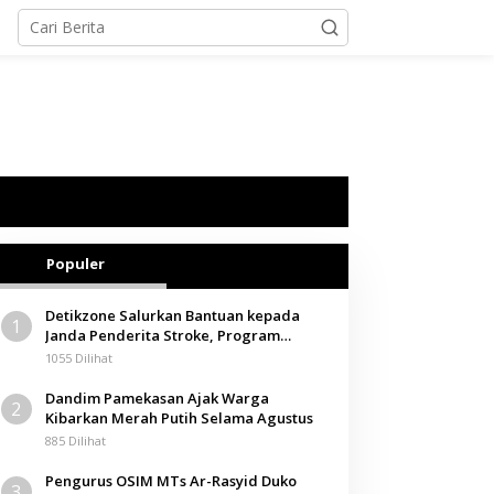
Populer
Detikzone Salurkan Bantuan kepada
1
Janda Penderita Stroke, Program
Berbagi Masuki Hari ke-61
1055 Dilihat
Dandim Pamekasan Ajak Warga
2
Kibarkan Merah Putih Selama Agustus
885 Dilihat
Pengurus OSIM MTs Ar-Rasyid Duko
3