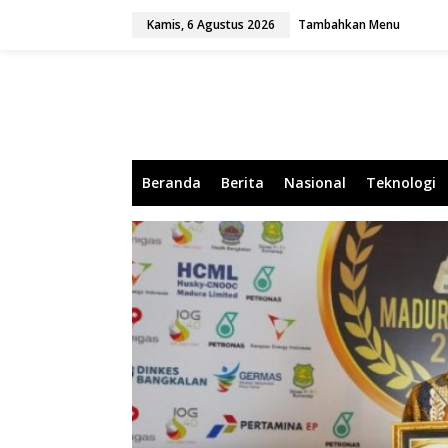
L
Kamis, 6 Agustus 2026
Tambahkan Menu
e
w
a
t
i
k
e
k
o
Beranda
Berita
Nasional
Teknologi
n
t
e
n