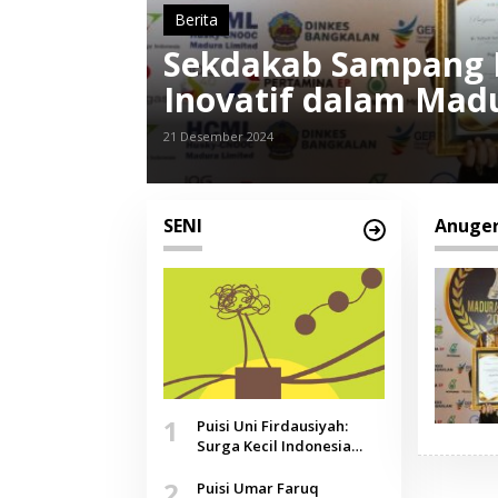
Berita
Sekdakab Sampang 
Inovatif dalam Mad
21 Desember 2024
SENI
Anuge
1
Puisi Uni Firdausiyah:
Surga Kecil Indonesia
yang Tak Lagi Perawan,
2
Doa yang Jauh, Narasi
Puisi Umar Faruq