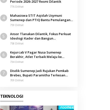
Periode 2026-2027 Resmi Dilantik
776 Dilihat
Mahasiswa STIT Aqidah Usymuni
4
Sumenep dan PTIQ Bantu Pemulangan
Jenazah WNI Asal Aceh di Malaysia
759 Dilihat
Ansor Tlanakan Dilantik, Fokus Perkuat
5
Ideologi Kader dan Bangun
Kemandirian Ekonomi
758 Dilihat
Kejurcab V Pagar Nusa Sumenep
6
Berakhir, Atlet Terbaik Melaju ke
Kejurwil Jatim
734 Dilihat
Disdik Sumenep Jadi Rujukan Pemkab
7
Brebes, Bupati Paramitha Terkesan
Pendidikan Berbasis Budaya
709 Dilihat
TEKNOLOGI