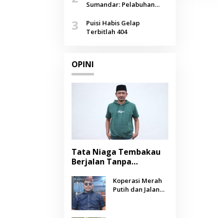
Agustus
Sumandar: Pelabuhan
Pasongsongan, Salopeng,
3
Selendang Benang Merah
Puisi Habis Gelap
Lombang
Terbitlah 404
OPINI
Tata Niaga Tembakau
Berjalan Tanpa
Instrumen, Benarkah
Negara Berpihak
Koperasi Merah
Putih dan Jalan
kepada Petani?
Panjang Menuju
Kesejahteraan