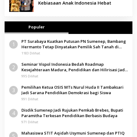
Kebiasaan Anak Indonesia Hebat
Populer
PT Surabaya Kuatkan Putusan PN Sumenep, Bambang
1
Hermanto Tetap Dinyatakan Pemilik Sah Tanah di
Pamolokan
1183 Dilihat
Seminar Vispol Indonesia Bedah Roadmap
2
Kesejahteraan Madura, Pendidikan dan Hilirisasi Jadi
Kunci
995 Dilihat
Pemilihan Ketua OSIS MTs Nurul Huda II Tambaksari
3
Jadi Sarana Pendidikan Demokrasi bagi Siswa
991 Dilihat
Disdik Sumenep Jadi Rujukan Pemkab Brebes, Bupati
4
Paramitha Terkesan Pendidikan Berbasis Budaya
971 Dilihat
Mahasiswa STIT Aqidah Usymuni Sumenep dan PTIQ
5