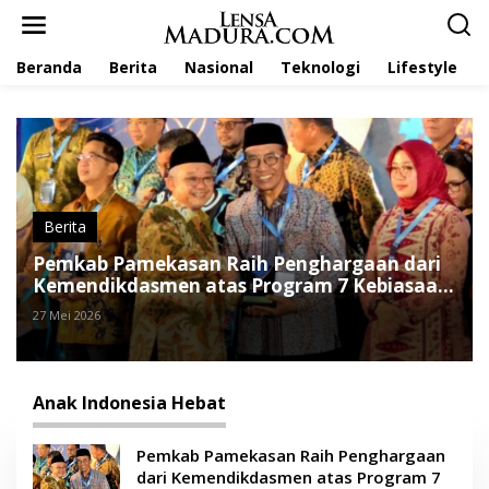
L
e
w
Beranda
Berita
Nasional
Teknologi
Lifestyle
a
t
i
k
e
k
o
n
t
Berita
e
Pemkab Pamekasan Raih Penghargaan dari
n
Kemendikdasmen atas Program 7 Kebiasaan
Anak Indonesia Hebat
27 Mei 2026
Anak Indonesia Hebat
Pemkab Pamekasan Raih Penghargaan
dari Kemendikdasmen atas Program 7