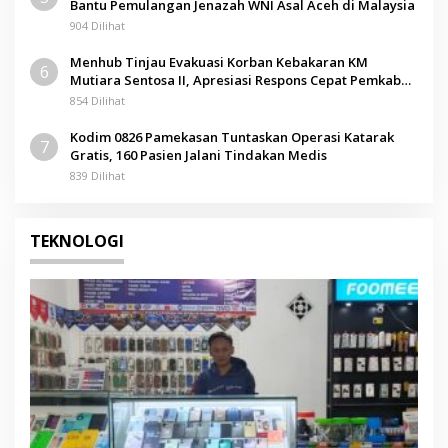
Bantu Pemulangan Jenazah WNI Asal Aceh di Malaysia
904 Dilihat
Menhub Tinjau Evakuasi Korban Kebakaran KM
6
Mutiara Sentosa II, Apresiasi Respons Cepat Pemkab
Sumenep
854 Dilihat
Kodim 0826 Pamekasan Tuntaskan Operasi Katarak
7
Gratis, 160 Pasien Jalani Tindakan Medis
839 Dilihat
TEKNOLOGI