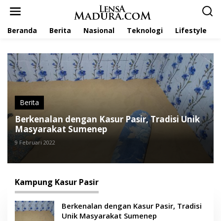
L
e
w
Beranda
Berita
Nasional
Teknologi
Lifestyle
a
t
i
k
e
k
o
n
t
Berita
e
Berkenalan dengan Kasur Pasir, Tradisi Unik
n
Masyarakat Sumenep
9 Februari 2022
Kampung Kasur Pasir
Berkenalan dengan Kasur Pasir, Tradisi
Unik Masyarakat Sumenep