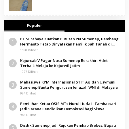
Populer
PT Surabaya Kuatkan Putusan PN Sumenep, Bambang
1
Hermanto Tetap Dinyatakan Pemilik Sah Tanah di
Pamolokan
1180 Dilihat
Kejurcab V Pagar Nusa Sumenep Berakhir, Atlet
2
Terbaik Melaju ke Kejurwil Jatim
1077 Dilihat
Mahasiswa KPM Internasional STIT Aqidah Usymuni
3
Sumenep Bantu Pengurusan Jenazah WNI di Malaysia
984 Dilihat
Pemilihan Ketua OSIS MTs Nurul Huda II Tambaksari
4
Jadi Sarana Pendidikan Demokrasi bagi Siswa
948 Dilihat
Disdik Sumenep Jadi Rujukan Pemkab Brebes, Bupati
5