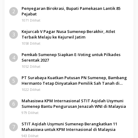
Penyegaran Birokrasi, Bupati Pamekasan Lantik 85
2
Pejabat
1071 Dilihat
Kejurcab V Pagar Nusa Sumenep Berakhir, Atlet
3
Terbaik Melaju ke Kejurwil Jatim
1058 Dilihat
Pemkab Sumenep Siapkan E-Voting untuk Pilkades
4
Serentak 2027
1052 Dilihat
PT Surabaya Kuatkan Putusan PN Sumenep, Bambang
5
Hermanto Tetap Dinyatakan Pemilik Sah Tanah di
Pamolokan
1022 Dilihat
Mahasiswa KPM Internasional STIT Aqidah Usymuni
6
Sumenep Bantu Pengurusan Jenazah WNI di Malaysia
979 Dilihat
STIT Aqidah Usymuni Sumenep Berangkatkan 11
7
Mahasiswa untuk KPM Internasional di Malaysia
943 Dilihat