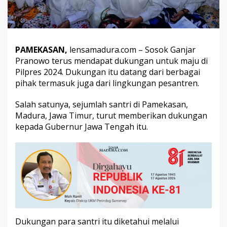
B
e
r
g
e
PAMEKASAN,
lensamadura.com – Sosok Ganjar
m
a
Pranowo terus mendapat dukungan untuk maju di
d
Pilpres 2024. Dukungan itu datang dari berbagai
i
pihak termasuk juga dari lingkungan pesantren.
P
a
Salah satunya, sejumlah santri di Pamekasan,
m
e
Madura, Jawa Timur, turut memberikan dukungan
k
kepada Gubernur Jawa Tengah itu.
a
s
a
n
M
a
d
u
r
a
Dukungan para santri itu diketahui melalui