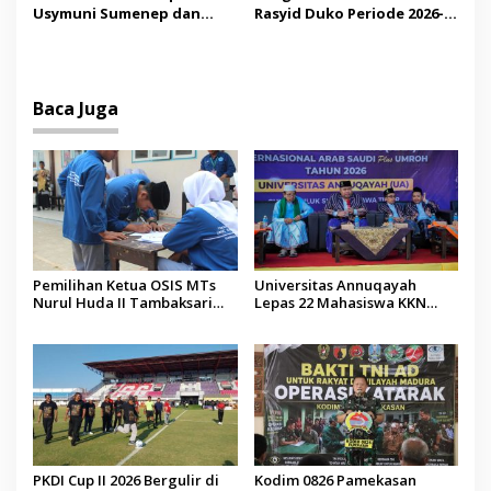
Budaya
Usymuni Sumenep dan
Rasyid Duko Periode 2026-
PTIQ Bantu Pemulangan
2027 Resmi Dilantik
Jenazah WNI Asal Aceh di
Malaysia
Baca Juga
Pemilihan Ketua OSIS MTs
Universitas Annuqayah
Nurul Huda II Tambaksari
Lepas 22 Mahasiswa KKN
Jadi Sarana Pendidikan
Internasional ke Arab Saudi
Demokrasi bagi Siswa
PKDI Cup II 2026 Bergulir di
Kodim 0826 Pamekasan