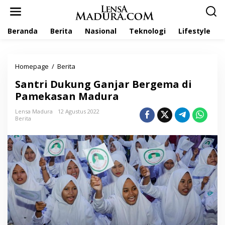
L
e
w
Beranda
Berita
Nasional
Teknologi
Lifestyle
a
t
i
k
Homepage
/
Berita
S
e
a
k
Santri Dukung Ganjar Bergema di
n
o
t
Pamekasan Madura
n
r
t
i
Lensa Madura
12 Agustus 2022
e
Berita
D
n
u
k
u
n
g
G
a
n
j
a
r