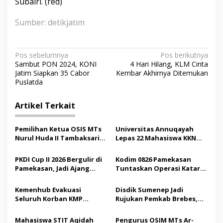
Subairi. (red)
Sumber: detikjatim
N
Pos sebelumnya
Pos berikutnya
Sambut PON 2024, KONI
4 Hari Hilang, KLM Cinta
a
Jatim Siapkan 35 Cabor
Kembar Akhirnya Ditemukan
v
Puslatda
i
Artikel Terkait
g
a
Pemilihan Ketua OSIS MTs
Universitas Annuqayah
s
Nurul Huda II Tambaksari
Lepas 22 Mahasiswa KKN
Jadi Sarana Pendidikan
Internasional ke Arab
i
Demokrasi bagi Siswa
Saudi
PKDI Cup II 2026 Bergulir di
Kodim 0826 Pamekasan
p
Pamekasan, Jadi Ajang
Tuntaskan Operasi Katarak
Silaturahmi Kepala Desa se-
Gratis, 160 Pasien Jalani
o
Madura
Tindakan Medis
Kemenhub Evakuasi
Disdik Sumenep Jadi
s
Seluruh Korban KMP
Rujukan Pemkab Brebes,
Mutiara Sentosa II,
Bupati Paramitha Terkesan
Operator Diaudit
Pendidikan Berbasis
Mahasiswa STIT Aqidah
Pengurus OSIM MTs Ar-