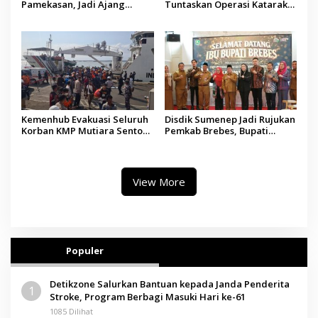
Pamekasan, Jadi Ajang
Tuntaskan Operasi Katarak
Silaturahmi Kepala Desa se-
Gratis, 160 Pasien Jalani
Madura
Tindakan Medis
Kemenhub Evakuasi Seluruh
Disdik Sumenep Jadi Rujukan
Korban KMP Mutiara Sentosa
Pemkab Brebes, Bupati
II, Operator Diaudit
Paramitha Terkesan
Pendidikan Berbasis Budaya
View More
Populer
Detikzone Salurkan Bantuan kepada Janda Penderita
1
Stroke, Program Berbagi Masuki Hari ke-61
1085 Dilihat