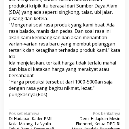
produksi kripik itu berasal dari Sumber Daya Alam
(SDA) yang ada seperti singkong, talaz, ubi jalar,
pisang dan ketela.
“Mengenai soal rasa produk yang kami buat. Ada
rasa balado, manis dan pedas. Dan soal rasa ini
akan kami kembangkan dan akan menambah
varian-varian rasa baru yang membut pelanggan
tertarik dan ketagihan terhadap produk kami.” kata
Ida
Ida menjelaskan, terkait harga tidak terlalu mahal
dan bisa di katakan harga yang merakyat atau
bersahabat.
“Harga produksi tersebut dari 1000-5000an saja
dengan rasa yang begitu nikmat, lezat,”
pungkasnya.(Ros)
N
Pos sebelumnya
Pos berikutnya
Di Hadapan Kader PMII
Demi Hidupkan Mesin
a
Kota Malang, LaNyalla
Ekonomi, Ketua DPD RI
Sebut Bonus Demografi
Minta Kendala Penyaluran