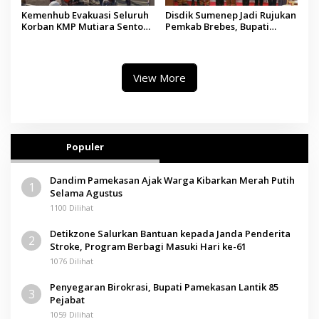
Kemenhub Evakuasi Seluruh
Disdik Sumenep Jadi Rujukan
Korban KMP Mutiara Sentosa
Pemkab Brebes, Bupati
II, Operator Diaudit
Paramitha Terkesan
Pendidikan Berbasis Budaya
View More
Populer
Dandim Pamekasan Ajak Warga Kibarkan Merah Putih
1
Selama Agustus
1100 Dilihat
Detikzone Salurkan Bantuan kepada Janda Penderita
2
Stroke, Program Berbagi Masuki Hari ke-61
1076 Dilihat
Penyegaran Birokrasi, Bupati Pamekasan Lantik 85
3
Pejabat
1059 Dilihat