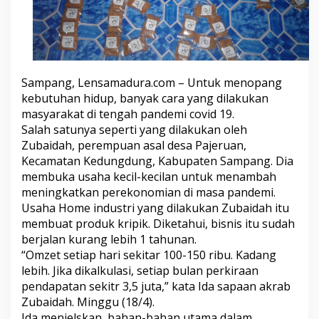
n
g
B
u
k
a
Sampang, Lensamadura.com – Untuk menopang
U
s
kebutuhan hidup, banyak cara yang dilakukan
a
masyarakat di tengah pandemi covid 19.
h
Salah satunya seperti yang dilakukan oleh
a
Zubaidah, perempuan asal desa Pajeruan,
H
Kecamatan Kedungdung, Kabupaten Sampang. Dia
o
m
membuka usaha kecil-kecilan untuk menambah
e
meningkatkan perekonomian di masa pandemi.
I
Usaha Home industri yang dilakukan Zubaidah itu
n
membuat produk kripik. Diketahui, bisnis itu sudah
d
u
berjalan kurang lebih 1 tahunan.
s
“Omzet setiap hari sekitar 100-150 ribu. Kadang
t
lebih. Jika dikalkulasi, setiap bulan perkiraan
r
pendapatan sekitr 3,5 juta,” kata Ida sapaan akrab
i
Zubaidah. Minggu (18/4).
Ida menjelskan, bahan-bahan utama dalam