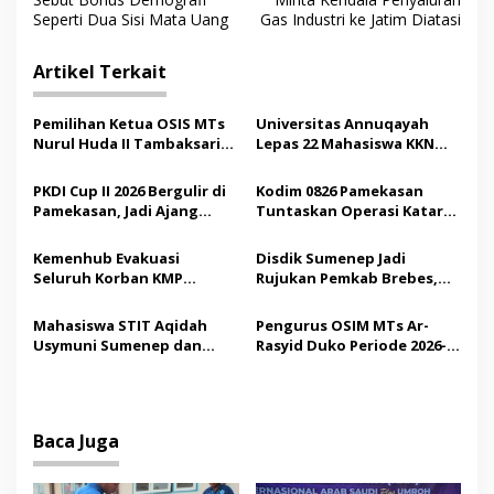
v
Seperti Dua Sisi Mata Uang
Gas Industri ke Jatim Diatasi
i
g
Artikel Terkait
a
s
Pemilihan Ketua OSIS MTs
Universitas Annuqayah
Nurul Huda II Tambaksari
Lepas 22 Mahasiswa KKN
i
Jadi Sarana Pendidikan
Internasional ke Arab
p
Demokrasi bagi Siswa
Saudi
PKDI Cup II 2026 Bergulir di
Kodim 0826 Pamekasan
Pamekasan, Jadi Ajang
Tuntaskan Operasi Katarak
o
Silaturahmi Kepala Desa se-
Gratis, 160 Pasien Jalani
s
Madura
Tindakan Medis
Kemenhub Evakuasi
Disdik Sumenep Jadi
Seluruh Korban KMP
Rujukan Pemkab Brebes,
Mutiara Sentosa II,
Bupati Paramitha Terkesan
Operator Diaudit
Pendidikan Berbasis
Mahasiswa STIT Aqidah
Pengurus OSIM MTs Ar-
Budaya
Usymuni Sumenep dan
Rasyid Duko Periode 2026-
PTIQ Bantu Pemulangan
2027 Resmi Dilantik
Jenazah WNI Asal Aceh di
Malaysia
Baca Juga