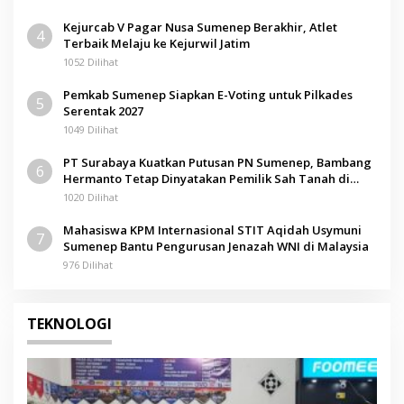
Kejurcab V Pagar Nusa Sumenep Berakhir, Atlet
4
Terbaik Melaju ke Kejurwil Jatim
1052 Dilihat
Pemkab Sumenep Siapkan E-Voting untuk Pilkades
5
Serentak 2027
1049 Dilihat
PT Surabaya Kuatkan Putusan PN Sumenep, Bambang
6
Hermanto Tetap Dinyatakan Pemilik Sah Tanah di
Pamolokan
1020 Dilihat
Mahasiswa KPM Internasional STIT Aqidah Usymuni
7
Sumenep Bantu Pengurusan Jenazah WNI di Malaysia
976 Dilihat
TEKNOLOGI