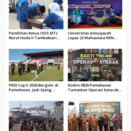
Pemilihan Ketua OSIS MTs
Universitas Annuqayah
Nurul Huda II Tambaksari
Lepas 22 Mahasiswa KKN
Jadi Sarana Pendidikan
Internasional ke Arab Saudi
Demokrasi bagi Siswa
PKDI Cup II 2026 Bergulir di
Kodim 0826 Pamekasan
Pamekasan, Jadi Ajang
Tuntaskan Operasi Katarak
Silaturahmi Kepala Desa se-
Gratis, 160 Pasien Jalani
Madura
Tindakan Medis