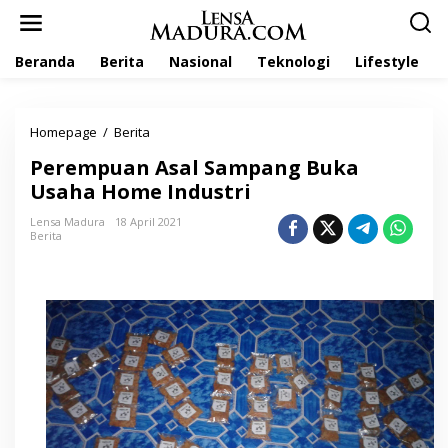
L
e
w
Beranda
Berita
Nasional
Teknologi
Lifestyle
a
t
i
k
Homepage
/
Berita
P
e
e
k
Perempuan Asal Sampang Buka
r
o
e
Usaha Home Industri
n
m
t
p
Lensa Madura
18 April 2021
e
Berita
u
n
a
n
A
s
a
l
S
a
m
p
a