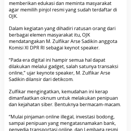
memberikan edukasi dan meminta masyarakat
n
y
agar memilih pinjol resmi yang sudah terdaftar di
u
OJK.
w
a
Dalam kegiatan yang dihadiri ratusan orang dari
n
berbagai elemen masyarakat itu, OJK
g
i
mendatangakan M. Zulfikar Arse Sadikin anggota
Komisi XI DPR RI sebagai keynot speaker.
“Pada era digital ini hampir semua hal dapat
dilakukan melalui gadget, salah satunya transaksi
online,” ujar keynote speaker, M. Zulfikar Arse
Sadikin dilansir dari detikcom.
Zulfikar mengingatkan, kemudahan ini kerap
dimanfaatkan oknum untuk melakukan penipuan
dan kejahatan siber. Bentuknya bermacam-macam.
“Mulai pinjaman online illegal, investasi bodong,
sampai penipuan yang mengatasnamakan bank,
penyedia transportasi online, dan Lembaga resmi