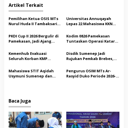
i
Artikel Terkait
g
a
Pemilihan Ketua OSIS MTs
Universitas Annuqayah
s
Nurul Huda II Tambaksari
Lepas 22 Mahasiswa KKN
Jadi Sarana Pendidikan
Internasional ke Arab
i
Demokrasi bagi Siswa
Saudi
PKDI Cup II 2026 Bergulir di
Kodim 0826 Pamekasan
p
Pamekasan, Jadi Ajang
Tuntaskan Operasi Katarak
Silaturahmi Kepala Desa se-
Gratis, 160 Pasien Jalani
o
Madura
Tindakan Medis
Kemenhub Evakuasi
Disdik Sumenep Jadi
s
Seluruh Korban KMP
Rujukan Pemkab Brebes,
Mutiara Sentosa II,
Bupati Paramitha Terkesan
Operator Diaudit
Pendidikan Berbasis
Mahasiswa STIT Aqidah
Pengurus OSIM MTs Ar-
Budaya
Usymuni Sumenep dan
Rasyid Duko Periode 2026-
PTIQ Bantu Pemulangan
2027 Resmi Dilantik
Jenazah WNI Asal Aceh di
Malaysia
Baca Juga