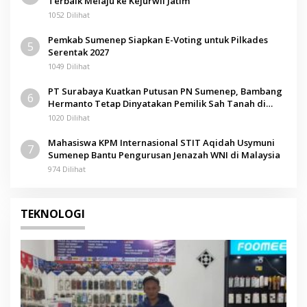
Terbaik Melaju ke Kejurwil Jatim
1052 Dilihat
Pemkab Sumenep Siapkan E-Voting untuk Pilkades
5
Serentak 2027
1049 Dilihat
PT Surabaya Kuatkan Putusan PN Sumenep, Bambang
6
Hermanto Tetap Dinyatakan Pemilik Sah Tanah di
Pamolokan
1020 Dilihat
Mahasiswa KPM Internasional STIT Aqidah Usymuni
7
Sumenep Bantu Pengurusan Jenazah WNI di Malaysia
974 Dilihat
TEKNOLOGI