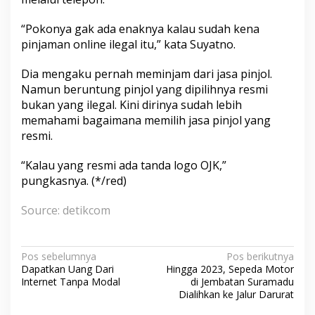
“Pokonya gak ada enaknya kalau sudah kena
pinjaman online ilegal itu,” kata Suyatno.
Dia mengaku pernah meminjam dari jasa pinjol.
Namun beruntung pinjol yang dipilihnya resmi
bukan yang ilegal. Kini dirinya sudah lebih
memahami bagaimana memilih jasa pinjol yang
resmi.
“Kalau yang resmi ada tanda logo OJK,”
pungkasnya. (*/red)
Source: detikcom
N
Pos sebelumnya
Pos berikutnya
Dapatkan Uang Dari
Hingga 2023, Sepeda Motor
a
Internet Tanpa Modal
di Jembatan Suramadu
v
Dialihkan ke Jalur Darurat