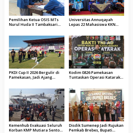
Pemilihan Ketua OSIS MTs
Universitas Annuqayah
Nurul Huda II Tambaksari
Lepas 22 Mahasiswa KKN
Jadi Sarana Pendidikan
Internasional ke Arab Saudi
Demokrasi bagi Siswa
PKDI Cup II 2026 Bergulir di
Kodim 0826 Pamekasan
Pamekasan, Jadi Ajang
Tuntaskan Operasi Katarak
Silaturahmi Kepala Desa se-
Gratis, 160 Pasien Jalani
Madura
Tindakan Medis
Kemenhub Evakuasi Seluruh
Disdik Sumenep Jadi Rujukan
Korban KMP Mutiara Sentosa
Pemkab Brebes, Bupati