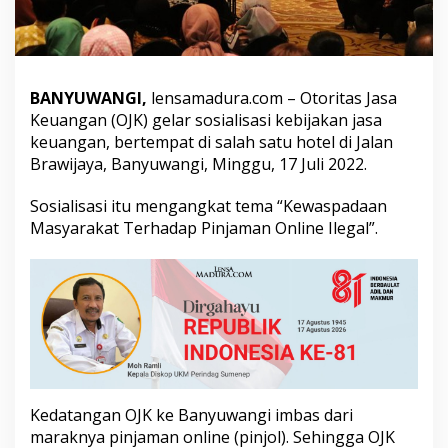
O
J
K
L
a
BANYUWANGI,
lensamadura.com – Otoritas Jasa
k
u
Keuangan (OJK) gelar sosialisasi kebijakan jasa
k
keuangan, bertempat di salah satu hotel di Jalan
a
Brawijaya, Banyuwangi, Minggu, 17 Juli 2022.
n
S
Sosialisasi itu mengangkat tema “Kewaspadaan
o
s
Masyarakat Terhadap Pinjaman Online Ilegal”.
i
a
l
i
s
a
s
i
d
i
Kedatangan OJK ke Banyuwangi imbas dari
B
maraknya pinjaman online (pinjol). Sehingga OJK
a