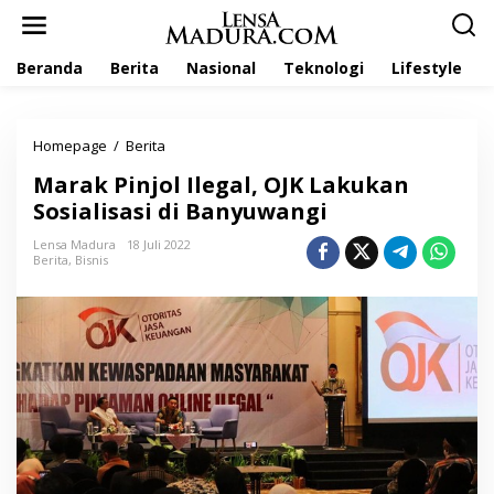
L
e
w
Beranda
Berita
Nasional
Teknologi
Lifestyle
a
t
i
k
Homepage
/
Berita
M
e
a
k
Marak Pinjol Ilegal, OJK Lakukan
r
o
a
Sosialisasi di Banyuwangi
n
k
t
P
Lensa Madura
18 Juli 2022
e
Berita
,
Bisnis
i
n
n
j
o
l
I
l
e
g
a
l
,