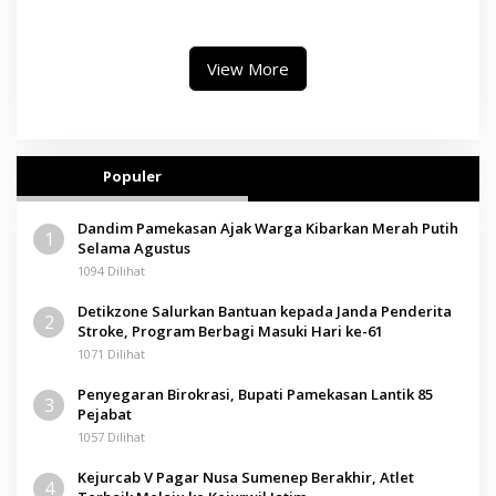
II, Operator Diaudit
Paramitha Terkesan
Pendidikan Berbasis Budaya
View More
Populer
Dandim Pamekasan Ajak Warga Kibarkan Merah Putih
1
Selama Agustus
1094 Dilihat
Detikzone Salurkan Bantuan kepada Janda Penderita
2
Stroke, Program Berbagi Masuki Hari ke-61
1071 Dilihat
Penyegaran Birokrasi, Bupati Pamekasan Lantik 85
3
Pejabat
1057 Dilihat
Kejurcab V Pagar Nusa Sumenep Berakhir, Atlet
4