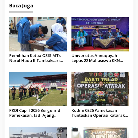
Baca Juga
Pemilihan Ketua OSIS MTs
Universitas Annuqayah
Nurul Huda II Tambaksari
Lepas 22 Mahasiswa KKN
Jadi Sarana Pendidikan
Internasional ke Arab Saudi
Demokrasi bagi Siswa
PKDI Cup II 2026 Bergulir di
Kodim 0826 Pamekasan
Pamekasan, Jadi Ajang
Tuntaskan Operasi Katarak
Silaturahmi Kepala Desa se-
Gratis, 160 Pasien Jalani
Madura
Tindakan Medis