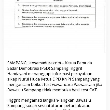
r
n
y
a
t
a
a
n
K
e
t
u
a
D
SAMPANG, lensamadura.com – Ketua Pemuda
P
Sadar Demokrasi (PSD) Sampang Inggrit
D
K
Handayani menanggapi informasi pernyataan
N
sikap Nurul Huda Ketua DPD KNPI Sampang yang
P
mengancam boikot test wawancara Paswascam jika
I
Bawaslu Sampang tidak membuka hasil test CAT.
S
a
m
Inggrit mengamati langkah-langkah Bawaslu
p
Sampang sudah sesuai aturan petunjuk atau
a