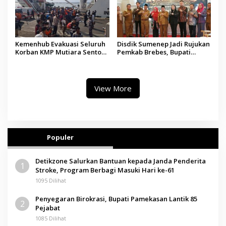
Kemenhub Evakuasi Seluruh
Disdik Sumenep Jadi Rujukan
Korban KMP Mutiara Sentosa
Pemkab Brebes, Bupati
II, Operator Diaudit
Paramitha Terkesan
Pendidikan Berbasis Budaya
View More
Populer
Detikzone Salurkan Bantuan kepada Janda Penderita
1
Stroke, Program Berbagi Masuki Hari ke-61
1095 Dilihat
Penyegaran Birokrasi, Bupati Pamekasan Lantik 85
2
Pejabat
1085 Dilihat