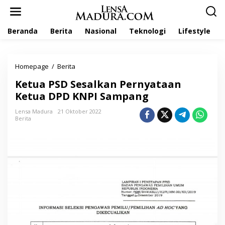
L
e
w
Beranda
Berita
Nasional
Teknologi
Lifestyle
a
t
i
k
Homepage
/
Berita
K
e
e
k
Ketua PSD Sesalkan Pernyataan
t
o
u
Ketua DPD KNPI Sampang
n
a
t
P
Lensa Madura
21 Oktober 2022
e
Berita
S
n
D
S
e
s
a
l
k
a
n
P
e