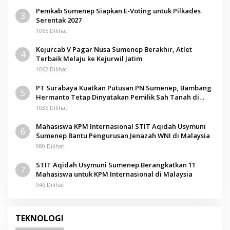
Pemkab Sumenep Siapkan E-Voting untuk Pilkades
3
Serentak 2027
1065 Dilihat
Kejurcab V Pagar Nusa Sumenep Berakhir, Atlet
4
Terbaik Melaju ke Kejurwil Jatim
1062 Dilihat
PT Surabaya Kuatkan Putusan PN Sumenep, Bambang
5
Hermanto Tetap Dinyatakan Pemilik Sah Tanah di
Pamolokan
1035 Dilihat
Mahasiswa KPM Internasional STIT Aqidah Usymuni
6
Sumenep Bantu Pengurusan Jenazah WNI di Malaysia
980 Dilihat
STIT Aqidah Usymuni Sumenep Berangkatkan 11
7
Mahasiswa untuk KPM Internasional di Malaysia
946 Dilihat
TEKNOLOGI