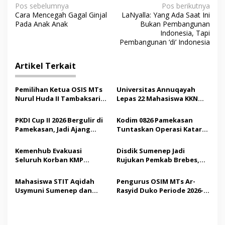
N
Pos sebelumnya
Pos berikutnya
Cara Mencegah Gagal Ginjal
LaNyalla: Yang Ada Saat Ini
a
Pada Anak Anak
Bukan Pembangunan
v
Indonesia, Tapi
Pembangunan ‘di’ Indonesia
i
g
Artikel Terkait
a
s
Pemilihan Ketua OSIS MTs
Universitas Annuqayah
Nurul Huda II Tambaksari
Lepas 22 Mahasiswa KKN
i
Jadi Sarana Pendidikan
Internasional ke Arab
p
Demokrasi bagi Siswa
Saudi
PKDI Cup II 2026 Bergulir di
Kodim 0826 Pamekasan
Pamekasan, Jadi Ajang
Tuntaskan Operasi Katarak
o
Silaturahmi Kepala Desa se-
Gratis, 160 Pasien Jalani
s
Madura
Tindakan Medis
Kemenhub Evakuasi
Disdik Sumenep Jadi
Seluruh Korban KMP
Rujukan Pemkab Brebes,
Mutiara Sentosa II,
Bupati Paramitha Terkesan
Operator Diaudit
Pendidikan Berbasis
Mahasiswa STIT Aqidah
Pengurus OSIM MTs Ar-
Budaya
Usymuni Sumenep dan
Rasyid Duko Periode 2026-
PTIQ Bantu Pemulangan
2027 Resmi Dilantik
Jenazah WNI Asal Aceh di
Malaysia