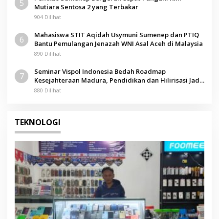
5
Mutiara Sentosa 2 yang Terbakar
904 Dilihat
Mahasiswa STIT Aqidah Usymuni Sumenep dan PTIQ
6
Bantu Pemulangan Jenazah WNI Asal Aceh di Malaysia
890 Dilihat
Seminar Vispol Indonesia Bedah Roadmap
7
Kesejahteraan Madura, Pendidikan dan Hilirisasi Jadi
Kunci
880 Dilihat
TEKNOLOGI