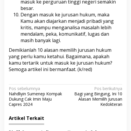
masuk ke perguruan tinggi negeri semakin
besar.
Dengan masuk ke jurusan hukum, maka
Kamu akan diajarkan menjadi pribadi yang
kritis, mampu menganalisa masalah lebih
mendalam, peka, komunikatif, lugas dan
masih banyak lagi.
Demikianlah 10 alasan memilih jurusan hukum
yang perlu kamu ketahui. Bagaimana, apakah
kamu tertarik untuk masuk ke jurusan hukum?
Semoga artikel ini bermanfaat. (k/red)
N
Pos sebelumnya
Pos berikutnya
Nahdliyin Sumenep Kompak
Bagi yang Bingung, Ini 10
a
Dukung Cak Imin Maju
Alasan Memilih Jurusan
v
Capres 2024
Kedokteran
i
Artikel Terkait
g