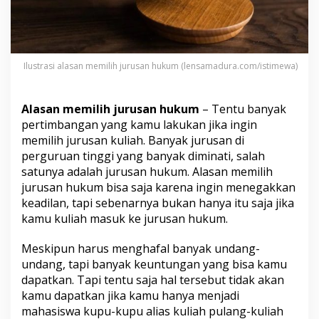
i
h
J
u
r
Ilustrasi alasan memilih jurusan hukum (lensamadura.com/istimewa)
u
s
a
Alasan memilih jurusan hukum
– Tentu banyak
n
H
pertimbangan yang kamu lakukan jika ingin
u
memilih jurusan kuliah. Banyak jurusan di
k
perguruan tinggi yang banyak diminati, salah
u
satunya adalah jurusan hukum. Alasan memilih
m
jurusan hukum bisa saja karena ingin menegakkan
keadilan, tapi sebenarnya bukan hanya itu saja jika
kamu kuliah masuk ke jurusan hukum.
Meskipun harus menghafal banyak undang-
undang, tapi banyak keuntungan yang bisa kamu
dapatkan. Tapi tentu saja hal tersebut tidak akan
kamu dapatkan jika kamu hanya menjadi
mahasiswa kupu-kupu alias kuliah pulang-kuliah