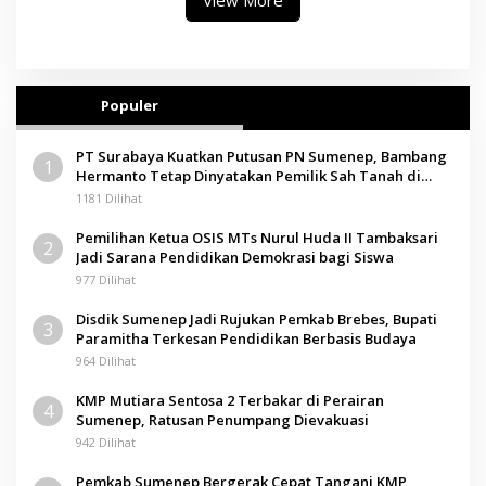
View More
Populer
PT Surabaya Kuatkan Putusan PN Sumenep, Bambang
1
Hermanto Tetap Dinyatakan Pemilik Sah Tanah di
Pamolokan
1181 Dilihat
Pemilihan Ketua OSIS MTs Nurul Huda II Tambaksari
2
Jadi Sarana Pendidikan Demokrasi bagi Siswa
977 Dilihat
Disdik Sumenep Jadi Rujukan Pemkab Brebes, Bupati
3
Paramitha Terkesan Pendidikan Berbasis Budaya
964 Dilihat
KMP Mutiara Sentosa 2 Terbakar di Perairan
4
Sumenep, Ratusan Penumpang Dievakuasi
942 Dilihat
Pemkab Sumenep Bergerak Cepat Tangani KMP