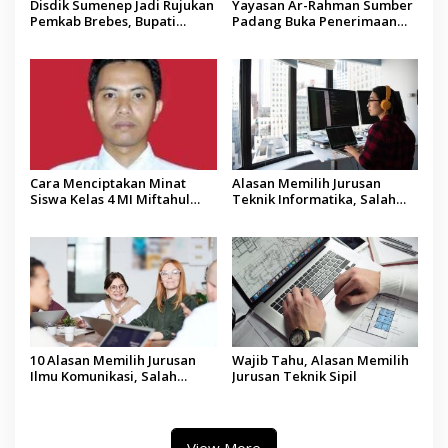
Disdik Sumenep Jadi Rujukan
Yayasan Ar-Rahman Sumber
Pemkab Brebes, Bupati
Padang Buka Penerimaan
Paramitha Terkesan
Murid Baru Tahun Ajaran
Pendidikan Berbasis Budaya
2025-2026
Cara Menciptakan Minat
Alasan Memilih Jurusan
Siswa Kelas 4 MI Miftahul
Teknik Informatika, Salah
Ulum, Jaba’an, Manding
Satunya Banyak Dicari
dalam Hitung Perkalian
Perusahaan
10 Alasan Memilih Jurusan
Wajib Tahu, Alasan Memilih
Ilmu Komunikasi, Salah
Jurusan Teknik Sipil
Satunya Prospek Kerja
Menjanjikan