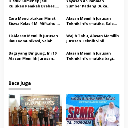
a
Disdik Sumenep Jadi
Yayasan Ar-Rahman
s
Rujukan Pemkab Brebes,
Sumber Padang Buka
Bupati Paramitha Terkesan
Penerimaan Murid Baru
i
Pendidikan Berbasis
Tahun Ajaran 2025-2026
Cara Menciptakan Minat
Alasan Memilih Jurusan
p
Budaya
Siswa Kelas 4 MI Miftahul
Teknik Informatika, Salah
Ulum, Jaba’an, Manding
Satunya Banyak Dicari
o
dalam Hitung Perkalian
Perusahaan
10 Alasan Memilih Jurusan
Wajib Tahu, Alasan Memilih
s
Ilmu Komunikasi, Salah
Jurusan Teknik Sipil
Satunya Prospek Kerja
Menjanjikan
Bagi yang Bingung, Ini 10
Alasan Memilih Jurusan
Alasan Memilih Jurusan
Teknik Informatika bagi
Kedokteran
yang Bingung Kuliah
Baca Juga