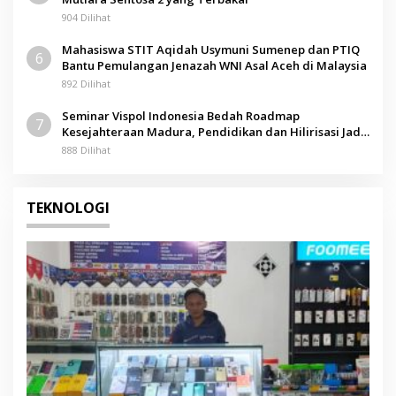
904 Dilihat
Mahasiswa STIT Aqidah Usymuni Sumenep dan PTIQ
6
Bantu Pemulangan Jenazah WNI Asal Aceh di Malaysia
892 Dilihat
Seminar Vispol Indonesia Bedah Roadmap
7
Kesejahteraan Madura, Pendidikan dan Hilirisasi Jadi
Kunci
888 Dilihat
TEKNOLOGI