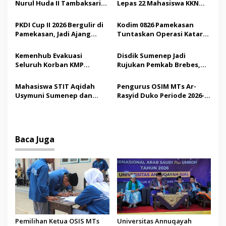
Nurul Huda II Tambaksari
Lepas 22 Mahasiswa KKN
i
Jadi Sarana Pendidikan
Internasional ke Arab
p
Demokrasi bagi Siswa
Saudi
PKDI Cup II 2026 Bergulir di
Kodim 0826 Pamekasan
Pamekasan, Jadi Ajang
Tuntaskan Operasi Katarak
o
Silaturahmi Kepala Desa se-
Gratis, 160 Pasien Jalani
s
Madura
Tindakan Medis
Kemenhub Evakuasi
Disdik Sumenep Jadi
Seluruh Korban KMP
Rujukan Pemkab Brebes,
Mutiara Sentosa II,
Bupati Paramitha Terkesan
Operator Diaudit
Pendidikan Berbasis
Mahasiswa STIT Aqidah
Pengurus OSIM MTs Ar-
Budaya
Usymuni Sumenep dan
Rasyid Duko Periode 2026-
PTIQ Bantu Pemulangan
2027 Resmi Dilantik
Jenazah WNI Asal Aceh di
Malaysia
Baca Juga
Pemilihan Ketua OSIS MTs
Universitas Annuqayah