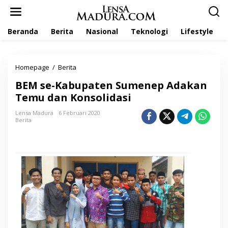
L
e
w
Beranda
Berita
Nasional
Teknologi
Lifestyle
a
t
i
k
Homepage
/
Berita
B
e
E
k
BEM se-Kabupaten Sumenep Adakan
M
o
s
Temu dan Konsolidasi
n
e
t
-
Lensa Madura
6 Februari 2020
e
Berita
K
n
a
b
u
p
a
t
e
n
S
u
m