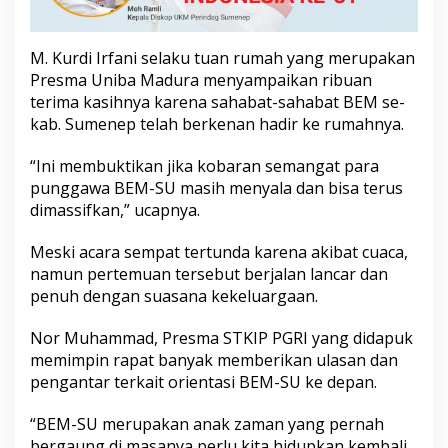
a
s
i
M. Kurdi Irfani selaku tuan rumah yang merupakan
Presma Uniba Madura menyampaikan ribuan
terima kasihnya karena sahabat-sahabat BEM se-
kab. Sumenep telah berkenan hadir ke rumahnya.
“Ini membuktikan jika kobaran semangat para
punggawa BEM-SU masih menyala dan bisa terus
dimassifkan,” ucapnya.
Meski acara sempat tertunda karena akibat cuaca,
namun pertemuan tersebut berjalan lancar dan
penuh dengan suasana kekeluargaan.
Nor Muhammad, Presma STKIP PGRI yang didapuk
memimpin rapat banyak memberikan ulasan dan
pengantar terkait orientasi BEM-SU ke depan.
“BEM-SU merupakan anak zaman yang pernah
bergaung di masanya perlu kita hidupkan kembali.