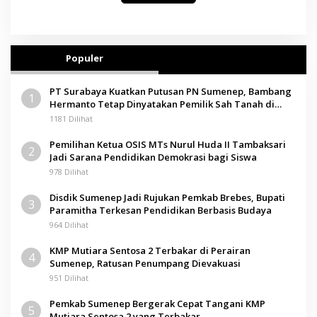
Populer
PT Surabaya Kuatkan Putusan PN Sumenep, Bambang
1
Hermanto Tetap Dinyatakan Pemilik Sah Tanah di
Pamolokan
1181 Dilihat
Pemilihan Ketua OSIS MTs Nurul Huda II Tambaksari
2
Jadi Sarana Pendidikan Demokrasi bagi Siswa
978 Dilihat
Disdik Sumenep Jadi Rujukan Pemkab Brebes, Bupati
3
Paramitha Terkesan Pendidikan Berbasis Budaya
964 Dilihat
KMP Mutiara Sentosa 2 Terbakar di Perairan
4
Sumenep, Ratusan Penumpang Dievakuasi
951 Dilihat
Pemkab Sumenep Bergerak Cepat Tangani KMP
5
Mutiara Sentosa 2 yang Terbakar