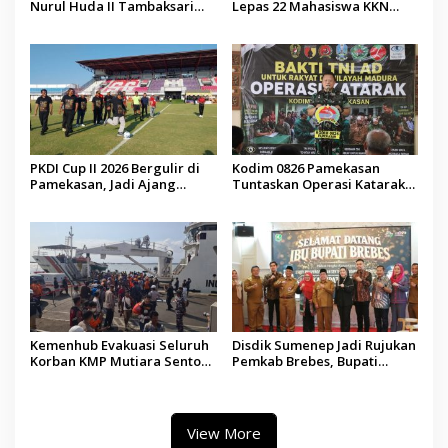
Nurul Huda II Tambaksari
Lepas 22 Mahasiswa KKN
Jadi Sarana Pendidikan
Internasional ke Arab Saudi
Demokrasi bagi Siswa
PKDI Cup II 2026 Bergulir di
Kodim 0826 Pamekasan
Pamekasan, Jadi Ajang
Tuntaskan Operasi Katarak
Silaturahmi Kepala Desa se-
Gratis, 160 Pasien Jalani
Madura
Tindakan Medis
Kemenhub Evakuasi Seluruh
Disdik Sumenep Jadi Rujukan
Korban KMP Mutiara Sentosa
Pemkab Brebes, Bupati
II, Operator Diaudit
Paramitha Terkesan
Pendidikan Berbasis Budaya
View More