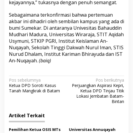
kejayannya,” tukasnya dengan penuh semangat.
Sebagaimana terkonfirmasi bahwa pertemuan
akbar ini dihadiri oleh sembilan kampus yang ada di
bumi Sumekar. Di antaranya Univesitas Bahauddin
Mudhari Madura, Universitas Wiraraja, STIT Aqidah
Usymuni, STKIP PGRI, Institut Keislaman An-
Nuqayah, Sekolah Tinggi Dakwah Nurul Iman, STIS
Nurud Dhalam, Institut Kariman Bhirayuda dan IST
An-Nuqayah.
(baiq)
N
Pos sebelumnya
Pos berikutnya
Ketua DPD Soroti Kasus
Perjuangkan Aspirasi Kepri,
a
Tanah Mangkrak di Batam
Ketua DPD Tinjau Titik
v
Lokasi Jembatan Batam-
Bintan
i
g
Artikel Terkait
a
s
Pemilihan Ketua OSIS MTs
Universitas Annuqayah