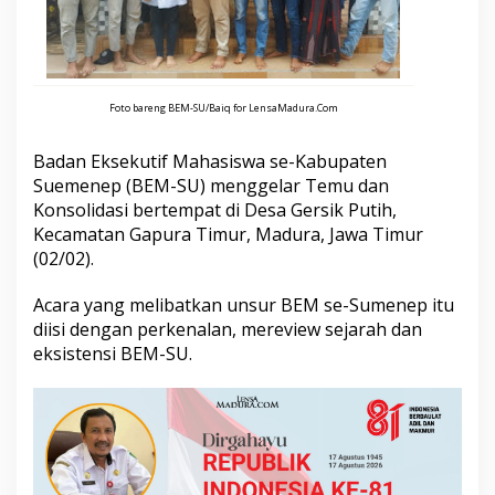
e
n
e
p
A
d
Foto bareng BEM-SU/Baiq for LensaMadura.Com
a
k
Badan Eksekutif Mahasiswa se-Kabupaten
a
Suemenep (BEM-SU) menggelar Temu dan
n
Konsolidasi bertempat di Desa Gersik Putih,
T
e
Kecamatan Gapura Timur, Madura, Jawa Timur
m
(02/02).
u
d
Acara yang melibatkan unsur BEM se-Sumenep itu
a
diisi dengan perkenalan, mereview sejarah dan
n
K
eksistensi BEM-SU.
o
n
s
o
l
i
d